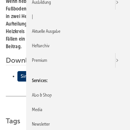
Wenn neben den Heizkörpern auch eine
Ausbildung
Fußbodenheizung betrieben wird, muss der Wärmestrom
in zwei Heizkreise getrennt werden. Für die richtige
|
Aufteilung und die richtigen Temperaturen im jeweiligen
Heizkreis sorgen Heizungsmischer. In welchen weiteren
Aktuelle Ausgabe
Fällen ein Mischer erfoderlich ist, erläutert der folgende
Heftarchiv
Beitrag.
Downloads:
Premium
Sinnvoll mischen
Services
Abo & Shop
Teilen
Link kopieren
Media
Tags
Newsletter