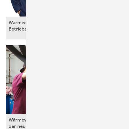
Wärmecontracting eröffnet auch kleinen SHK-
Betrieben neue
Geschäftsfelder
Wärmewände in der Praxis (Teil 3) – Umsetzung
der neuen
Wärmeübergabe