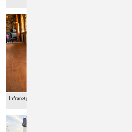
Infrarotpaneele: Wärme mit
Systemvielfalt