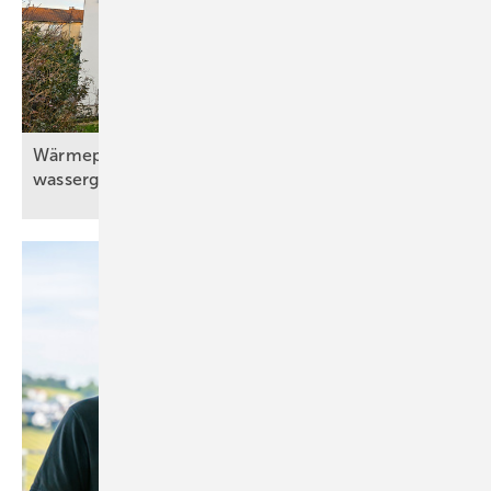
Wärmepumpe mit Solaranlage und
wassergeführtem
Kaminofen