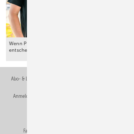
Wenn Planung und Umsetzung über Effizienz
entscheiden
Abo- & Leserservice
AGB
Alle Inhalte chronologisch
Anmelden
Anmeldung & Registrierung
Newsletter
Datenschutz
E-Paper
Editor's choice
Fachbeiträge
Gentner Verlag
Impressum