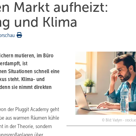
n Markt aufheizt:
ng und Klima
orschau
chern mutieren, im Büro
erdampft, ist
en Situationen schnell eine
kus steht. Klima- und
 denn sie nimmt direkten
on der Pluggit Academy geht
iebe aus warmen Räumen kühle
Bild: Vadym - stock.
ht in der Theorie, sondern
tungsgroßanlagen über