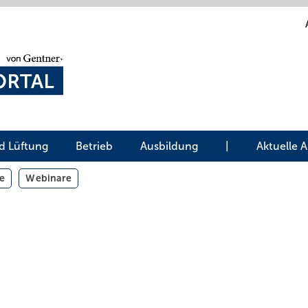
d Lüftung
Betrieb
Ausbildung
|
Aktuelle 
e
Webinare