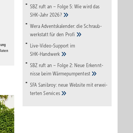
SBZ ruft an – Folge 5: Wie wird das
SHK-Jahr
2026?
Wera Adventskalender: die Schraub­
werk­statt für den
Pro­fi
gung
Live-Video-Support im
 Daten
SHK-Handwerk
SBZ ruft an – Folge 2: Neue Erkennt­
nisse beim
Wärme­pumpen­test
SFA Sanibroy: neue Web­site mit erwei­
terten
Services