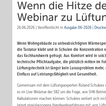
Wenn die Hitze de
Webinar zu Lüftu
26.06.2026
|
Veröffentlicht in
Ausgabe 06-2026
|
Druckv
Wenn Wohngebäude zu unbeabsichtigten Wärmespei
die Tastatur klebt und in Schulen die Konzentration v
das Fachhandwerk gefragt. Aus Komfort wird in solch
technische Pflichtaufgabe, die plötzlich mitten im Fo
Lüftungstechnik ist längst kein Luxusproblem mehr,
Einfluss auf Leistungsfähigkeit und Gesundheit.
Gemeinsam mit dem Lüftungsexperten Roland Schukies v
es im Live-Webinar der SBZ um die Frage, wie SHK-Betr
Kalkulationen machen können. Schukies verliert sich nic
bringt praxisbezogene Handwerkserfahrung mit: von Lüf