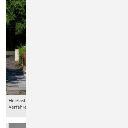
Heizlasten nach DIN/TS ­12831­-1:2020-04: Drei
Verfahren und die Qual der
Wahl