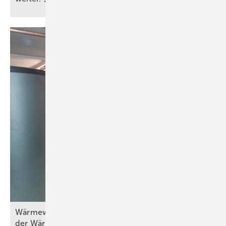
Wä rmewände in der Praxis (Teil 5) – Erneuerung
der
Wärmebereitstellung/-erzeugung