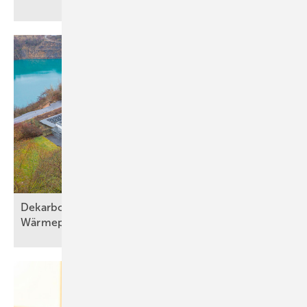
Dekarbonisierung mit effizienter
Wärmepumpentechni k