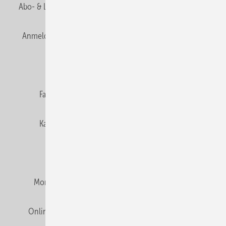
Abo- & Leserservice
AGB
Alle Inhalte chronologisch
Anmelden
Anmeldung & Registrierung
Newsletter
Datenschutz
E-Paper
Editor's choice
Fachbeiträge
Gentner Verlag
Impressum
Karriere bei Gentner
Team
Mediaservice
Mitgliedschaften und Engagement
Montagezeiten Heizung
Montagezeiten Sanitär
Online Mediadaten
Privacy Manager
RSS-Feed