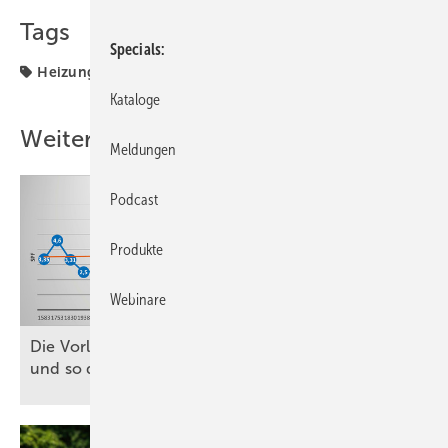
Tags
Specials
Heizung
Raumklima
Kataloge
Weitere Inhalte
Meldungen
Podcast
Produkte
Webinare
D ie Vorlauftemperatur bedarfsgeführt regeln
und so die Effizienz
erhöhen