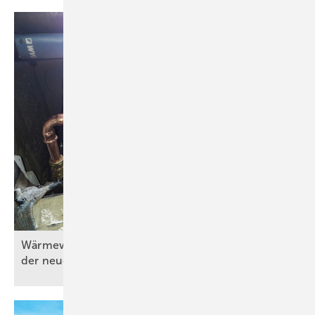
Wärmewände in der Praxis (Teil 4) – Umsetzung
der neuen Wärmeübergabe im
Erdgeschoss