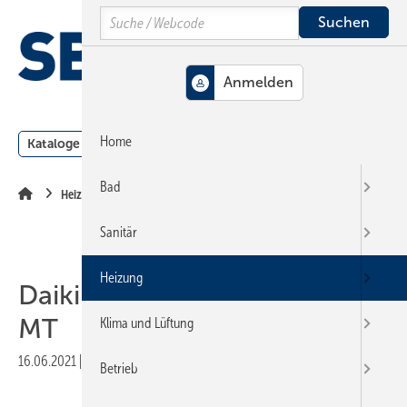
Springe
Springe
Springe
Search
auf
auf
auf
Hauptinhalt
Hauptmenü
SiteSearch
MENÜ
Home
Kataloge
Meldungen
Podcast
Produkte
Webin
Bad
Heizung
Sanitär
Heizung
Daikin Altherma 3 H HT / 3 H
MT
Klima und Lüftung
16.06.2021
|
Veröffentlicht in
Ausgabe 08-2021
|
Druckvorschau
Betrieb