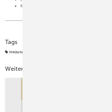
Kombinationsmöglichkeiten mit 3 Innengeräten
Teilen
Link kopieren
Tags
Heizung
Vorlauftemperatur
Wärmepumpe
Weitere Inhalte