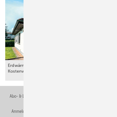
Erdwärmepu mpen bieten im Bestand klare
Kostenvorteile
Abo- & Leserservice
AGB
Alle Inhalte chronologisch
Anmelden
Anmeldung & Registrierung
Newsletter