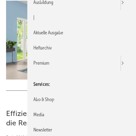
Ausbildung
|
Aktuelle Ausgabe
Heftarchiv
Premium
Services
Bild: Daikin
Abo & Shop
Effiziente Wärmepumpentechnik für
Media
die Renovierung
Newsletter