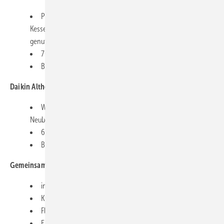
Premium-Wärmepumpe ­optimal für den einfachen
Kesselaustausch, bestehende Heizkörper können weiter
genutzt werden
70 °C Vorlauftemperatur bei –15 °C
Baugröße 14, 16 und 18
Daikin Altherma 3 H MT
Wärmepumpe für den Brennwertgeräte-Tausch und
Neubauten mit erhöhtem Komfortanspruch
65 °C Vorlauftemperatur bei –28 °C
Baugröße 8, 10 und 12
Gemeinsamkeiten
in Hydrosplit-Bauweise ­konzipiert
Klimaschonendes Kälte­mittel R-32
Flüsterleiser Betrieb 35 d(B)A in drei Metern ­Abstand
Elegantes Außengerät im modernen Design