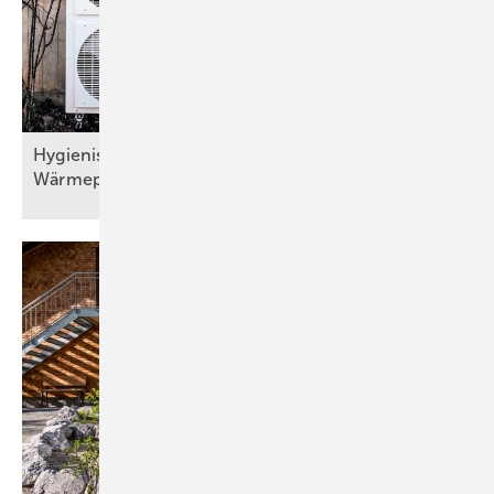
Hygienisch sichere Trinkwassererwärmung bei
Wärmepumpen