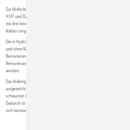
Zur Abdeckung aller Anwendungsbereiche sind die Daikin Altherma 3
H HT und Daikin Altherma 3 H MT jeweils in verschiedenen Varianten
mit drei Innengeräten verfügbar. Dank der Betriebsweise Heizen und
Kühlen sorgen sie für ganzjährigen Komfort.
Die in Hydrosplit-Bauweise konzipierten Wärmepumpen sind einfach
und ohne Kälteschein zu installieren. Beide Modellreihen sind in der
Renovierung voll förderfähig: Beim Austausch einer Öl-Heizung in der
Renovierung können bis zu 50 % der Investitionskosten gefördert
werden.
Das Außengerät wurde bereits mit dem IF Design Award 2019
ausgezeichnet. Das elegante Gehäuse in Silber mit einem horizontalen
schwarzen Frontgitter verleiht dem Außengerät eine edle Optik.
Dadurch ist der Ventilator kaum sichtbar und die Wärmepumpe fügt
sich harmonisch in jede moderne Gebäudeoptik ein.