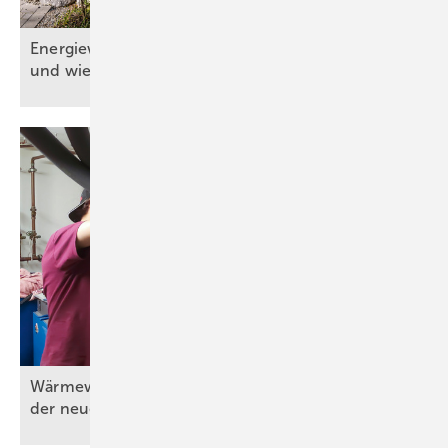
Energiewende: Wo s teht d ie Gebäudetechnik
und wie geht es
weiter?
Wärmewände in der Praxis (Teil 3) – Umsetzung
der neuen
Wärmeübergabe