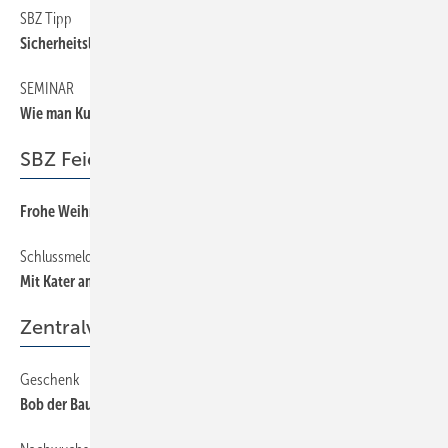
SBZ Tipp
6
Sicherheitsleitfaden Lithium-Ionen-Hausspeicher
SEMINAR
6
Wie man Kunden ­begeistert
SBZ Feierabend
Frohe Weihnachten und ein gutes Jahr 2015
64
Schlussmeldung
64
Mit Kater am Steuer
Zentralverband
Geschenk
40
Bob der Baumeister