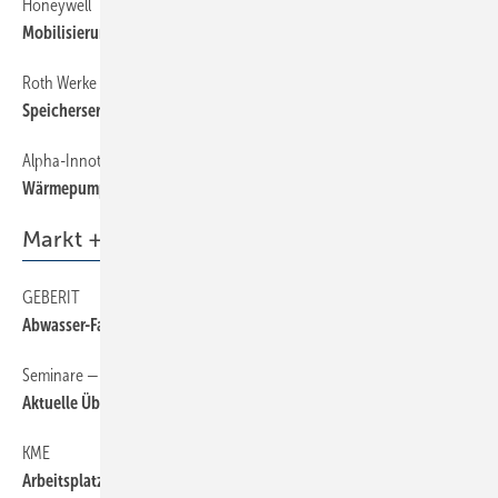
Honeywell
58
Mobilisierung des Einzelraumreglers
Roth Werke
58
Speicherserie aus Kunststoff erweitert
Alpha-Innotec
58
Wärmepumpe für neue und sanierte ­Gebäude
Markt + Trends
GEBERIT
6
Abwasser-Fachforum 2015
Seminare — Schulungen — Termine
6
Aktuelle Übersicht auf sbz-online.de
KME
6
Arbeitsplatzabbau und ­Restrukturierung