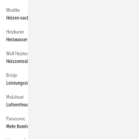
Wodtke
58
Heizen nach dem Rotationsprinzip
Heizkurier
58
Heizwasser aufbereiten
Wolf Heiztechnik
58
Heizzentrale für hartes ­Trinkwasser
Brötje
58
Leistungssteigerung bei Öl-Brennwert
Mobiheat
58
Luftentfeuchter im Mietgeschäft
Panasonic
58
Mehr Komfort im Hotel