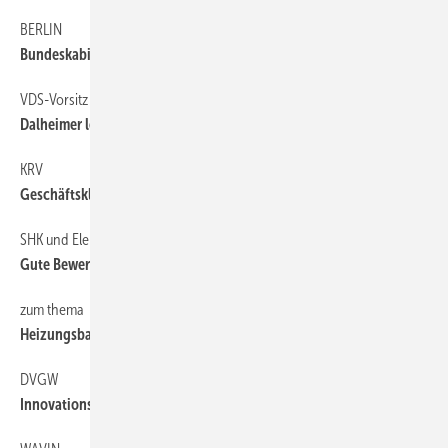
BERLIN
6
Bundeskabinett beschließt Steuerbonus
VDS-Vorsitz
6
Dalheimer löst ­Dornbracht ab
KRV
6
Geschäftsklima wird schlechter
SHK und Elektro im Kombipack
12
Gute Bewertungen im Abgang
zum thema
6
Heizungsbauerhandwerk begrüßt ­Kabinettsbeschluss
DVGW
6
Innovationspreis ­verliehen