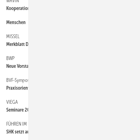
WAVIN
6
Kooperation mit ­Alphacan
Menschen
6
MISSEL
6
Merkblatt Dämmungen
BWP
6
Neue Vorstands­mitglieder ­berufen
BVF-Symposium
6
Praxisorientierte ­Lösungen
VIEGA
6
Seminare 2015
FÜHREN IM HANDWERK
6
SHK setzt auf ­Intervalltraining