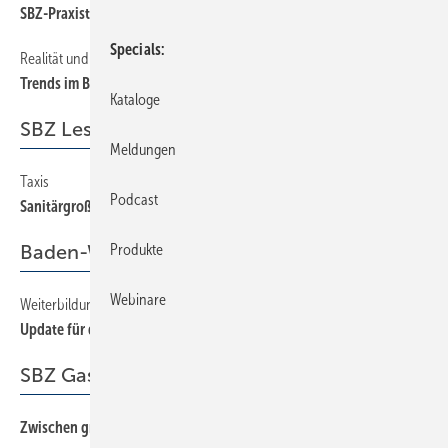
SBZ-Praxistest spülrandfreie WCs
Specials
Realität und Perspektiven
16
Trends im Bad — jetzt und morgen
Kataloge
SBZ Leserforum
Meldungen
Taxis
14
Podcast
Sanitärgroßhändler als Dienstleister für Internetshops
Baden-Württemberg
Produkte
Webinare
Weiterbildung für Profis
46
Update für den Chef
SBZ Gastkommentar
Zwischen großer und kleiner Politik
3