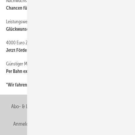
Nachwuchs
40
Chancen für weitere Lehrlinge
Leistungswettbewerb 2014
40
Glückwunsch an unsere besten Nachwuchshandwerker
4000 Euro Zuschuss für barrierefreies Bad
40
Jetzt Fördergelder abgreifen
Günstiger Messebesuch
40
Per Bahn extrem preiswert zur ISH
“Wir fahren zur ISH nach Frankfurt, weil...
40
Abo- & Leserservice
AGB
Alle Inhalte chronologisch
Anmelden
Anmeldung & Registrierung
Newsletter