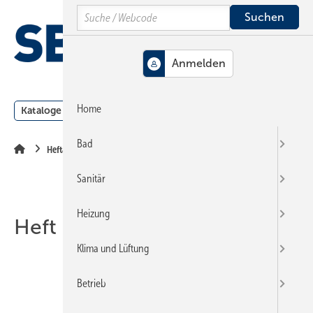
Springe
Springe
Springe
Search
auf
auf
auf
Hauptinhalt
Hauptmenü
SiteSearch
MENÜ
Home
Kataloge
Meldungen
Podcast
Produkte
Webin
Bad
Heftarchiv
Sanitär
Heizung
Heft 24-2014
Klima und Lüftung
Betrieb