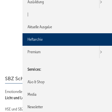
Ausbildung
|
Aktuelle Ausgabe
Heftarchiv
Premium
Services
SBZ Schwerpunkt
Abo & Shop
Emotionelle Beleuchtung im Bad (Teil 6/6)
26
Media
Licht und Leuchten
Newsletter
HSE und SBZ betreiben Prüfstand
37