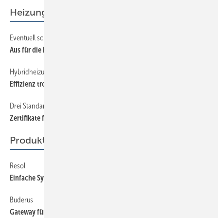
Heizung
Eventuell schnell noch tauschen
52
Aus für die Heizwerttechnik?
Hybridheizung als Kosten­-bremse
56
Effizienz trotz schlechter Dämmung
Drei Standards sollen Orientierung geben
48
Zertifikate für Gebäude
Produkte
Resol
58
Einfache Systeme optimal regeln
Buderus
58
Gateway für größere Immobilien