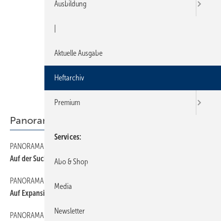
Ausbildung
|
Aktuelle Ausgabe
Heftarchiv
Premium
Panorama
Services
PANORAMA
70
Auf der Suche nach mehr Anerkennung
Abo & Shop
PANORAMA
60
Media
Auf Expansionskurs
Newsletter
PANORAMA
130