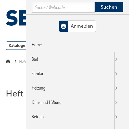
Springe
Springe
Springe
Search
auf
auf
auf
Hauptinhalt
Hauptmenü
SiteSearch
MENÜ
Home
Kataloge
Meldungen
Podcast
Produkte
Webin
Bad
Heftarchiv
Sanitär
Heizung
Heft 24-1999
Klima und Lüftung
Betrieb