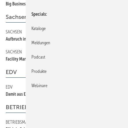
Big Business mit smarter Organisation
Specials
Sachsen
Kataloge
SACHSEN
120
Aufbruch ins neue Jahrtausend
Meldungen
SACHSEN
110
Podcast
Facility Management
EDV
Produkte
Webinare
EDV
190
Damit aus Euphorie keine Ernüchterung wird
BETRIEBSMANAGEMENT
BETRIEBSMANAGEMENT
210