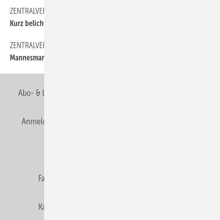
ZENTRALVERBAND
100
Kurz belichtet
ZENTRALVERBAND
90
Mannesmann kündigt zum Jahresende
Abo- & Leserservice
AGB
Alle Inhalte chronologisch
Anmelden
Anmeldung & Registrierung
Newsletter
Datenschutz
E-Paper
Editor's choice
Fachbeiträge
Gentner Verlag
Impressum
Karriere bei Gentner
Team
Mediaservice