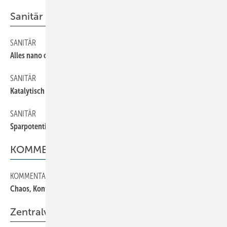
Sanitär
SANITÄR
150
Alles nano oder was?
SANITÄR
170
Katalytisch behandelt
SANITÄR
160
Sparpotentiale und Wassermanagement
KOMMENTAR
KOMMENTAR
20
Chaos, Konflikt und Konsens
Zentralverband