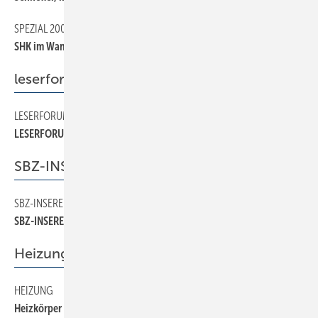
SPEZIAL 2000
80
SHK im Wandel
leserforum
LESERFORUM
40
LESERFORUM
SBZ-INSERENTEN
SBZ-INSERENTEN
220
SBZ-INSERENTEN
Heizung
HEIZUNG
180
Heizkörper als Kunstobjekt