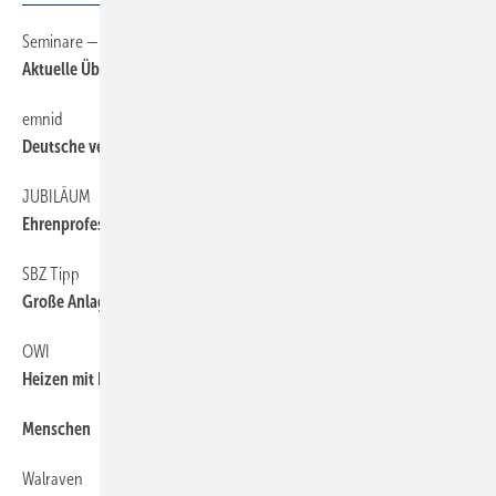
Seminare — Schulungen — Termine
6
Aktuelle Übersicht auf sbz-online.de
emnid
6
Deutsche verheizen unnötig Geld
JUBILÄUM
6
Ehrenprofessur für Dr. Martin Viessmann
SBZ Tipp
6
Große Anlagen ­abgleichen
OWI
6
Heizen mit Pflanzenöl
Menschen
6
Walraven
6