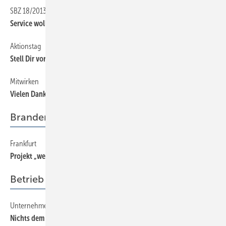
SBZ 18/2013
14
Service wollen viele, nur bezahlen...
Aktionstag
14
Stell Dir vor, es ist Tag des Bades ...
Mitwirken
14
Vielen Dank für ­Ihre Leserbriefe
Brandenburg
Frankfurt
48
Projekt „weiter bilden“ hilft Betrieben
Betrieb + Organisation
Unternehmensnachfolge, Teil 6
70
Nichts dem Zufall überlassen