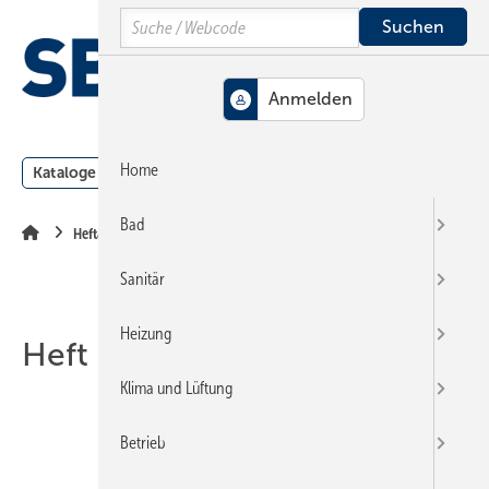
Springe
Springe
Springe
Search
auf
auf
auf
Hauptinhalt
Hauptmenü
SiteSearch
MENÜ
Home
Kataloge
Meldungen
Podcast
Produkte
Webin
Bad
Heftarchiv
Sanitär
Heizung
Heft 22-2013
Klima und Lüftung
Betrieb