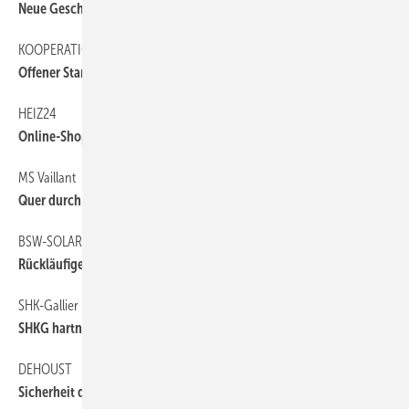
Neue Geschäftsleitung
KOOPERATION
6
Offener Standard für Smart Home
HEIZ24
6
Online-Shop für Gebrauchtteile
MS Vaillant
6
Quer durch Europa
BSW-SOLAR/BDH
6
Rückläufiger Kollektorabsatz
SHK-Gallier behaupten sich
12
SHKG hartnäckig
DEHOUST
6
Sicherheit durch HÜV