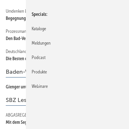
Umdenken bei der Badgestaltung
18
Specials
Begegnung statt Rückzug
Kataloge
Prozessmanagement im Rahmen der Bad-Akademie (Teil 1/7)
24
Den Bad-Verkauf richtig managen
Meldungen
Deutschlands beste Badplaner (Teil 6/6)
32
Podcast
Die Besten der Besten
Baden-Württemberg
Produkte
Webinare
Gienger unterstützt SHK-Handwerk
48
SBZ Leserforum
ABGASREGENFALLROHR
14
Mit dem Segen der Kirche