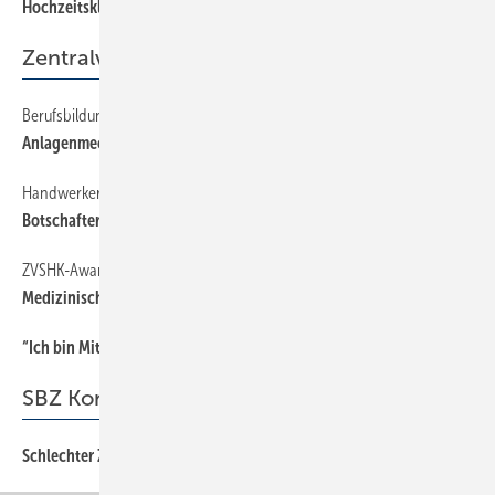
Hochzeitskleider
Zentralverband
Berufsbildung
48
Anlagenmechaniker vor der Novellierung
Handwerkermarke
48
Botschafter kommen — Dehoust geht
ZVSHK-Award, Beispiel 4
48
Medizinisches Hilfsmittel?
“Ich bin Mitglied der Berufsorganisation, weil...
48
SBZ Kommentar
Schlechter Zeitpunkt
3