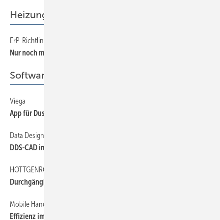
Heizung
ErP-Richtlinie wird Heiztechnik-Branche verändern — Teil 1 (3)
54
Nur noch mit Effizienz­label
Software + Kommunikation
Viega
64
App für Duschrinne
Data Design System
64
DDS-CAD individuell anpassbar
HOTTGENROTH/ETU
64
Durchgängige Planungssoftware
Mobile Handwerkersoftware
62
Effizienz im Kundendienst