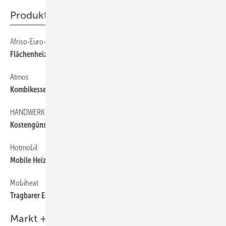
Produkte
Afriso-Euro-Index
60
Flächenheizung leicht nachgerüstet
Atmos
60
Kombikessel für ­Pellets und Scheite
HANDWERK DIREKT
60
Kostengünstiges Klein-BHKW
Hotmobil
60
Mobile Heizung für die Bautrocknung
Mobiheat
60
Tragbarer Elektrolufterhitzer
Markt + Trends