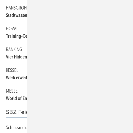
HANSGROHE
6
Stadtwasser — ­Wasserstadt
HOVAL
6
Training-Center + Showroom
RANKING
6
Vier Hidden Champions aus der SHK-Branche
KESSEL
6
Werk erweitert
MESSE
6
World of Energy Solutions
SBZ Feierabend
Schlussmeldung
74