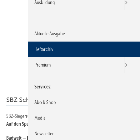
Ausbildung
|
Aktuelle Ausgabe
Heftarchiv
Premium
Services
SBZ Schwerpunkt
Abo & Shop
SBZ-Siegerreise an die Amalfiküste
42
Media
Auf den Spuren der Römer
Newsletter
Badwelt — Produkte
44