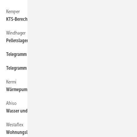
Kemper
64
KTS-Berechnungsmodul
Windhager
64
Pelletslager planen
Telegramm
64
Telegramm
64
Kermi
64
Wärmepumpenkonfigurator
Afriso
64
Wasser und Heizung über Smartphone steuern
Westaflex
64
Wohnungslüftung schnell geplant