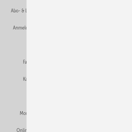
Abo- & Leserservice
AGB
Alle Inhalte chronologisch
Anmelden
Anmeldung & Registrierung
Newsletter
Datenschutz
E-Paper
Editor's choice
Fachbeiträge
Gentner Verlag
Impressum
Karriere bei Gentner
Team
Mediaservice
Mitgliedschaften und Engagement
Montagezeiten Heizung
Montagezeiten Sanitär
Online Mediadaten
Privacy Manager
RSS-Feed