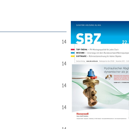
14
14
14
14