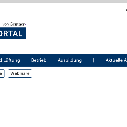
d Lüftung
Betrieb
Ausbildung
|
Aktuelle 
e
Webinare