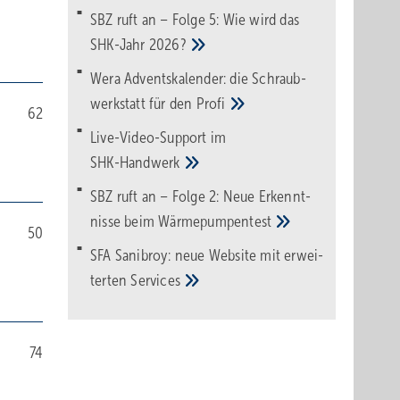
SBZ ruft an – Folge 5: Wie wird das
SHK-Jahr
2026?
Wera Adventskalender: die Schraub­
werk­statt für den
Pro­fi
62
Live-Video-Support im
SHK-Handwerk
SBZ ruft an – Folge 2: Neue Erkennt­
nisse beim
Wärme­pumpen­test
50
SFA Sanibroy: neue Web­site mit erwei­
terten
Services
74