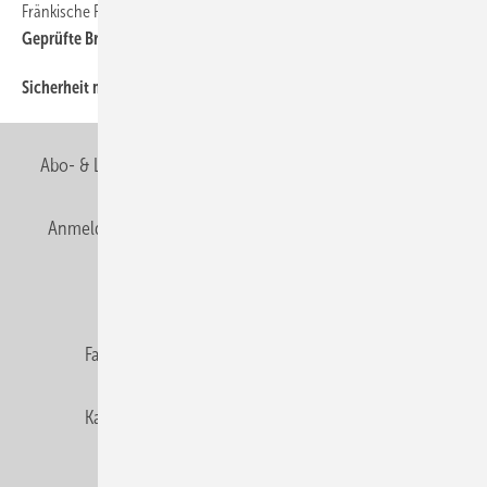
Fränkische Rohrwerke
44
Geprüfte Brandschutzlösungen
Sicherheit mit System
42
Abo- & Leserservice
AGB
Alle Inhalte chronologisch
Anmelden
Anmeldung & Registrierung
Newsletter
Datenschutz
E-Paper
Editor's choice
Fachbeiträge
Gentner Verlag
Impressum
Karriere bei Gentner
Team
Mediaservice
Mitgliedschaften und Engagement