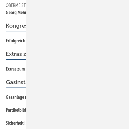
OBERMEISTERWECHSEL
41
Georg Mehrsteiner ist neuer Obermeister
Kongress
Erfolgreich durchstarten
12
Extras zum Heft
Extras zum Heft SBZ 19/2017
Gasinstallation
Gasanlage muss sicher sein
22
Partikelbildung in Kupfergasleitungen
34
Sicherheit ist oberstes Gebot
30