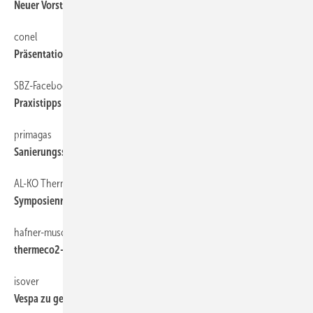
Neuer Vorstand
conel
6
Präsentationswagen auf Tour
SBZ-Facebook-chat
6
Praxistipps zur Betriebsführung
primagas
6
Sanierungsstau im Heizungskeller: daran liegt’s
AL-KO Therm
6
Symposienreihe Raumlufttechnik
hafner-muschler
6
thermeco2-Produktion erworben
isover
6
Vespa zu gewinnen