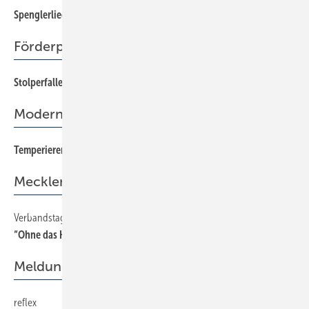
Spenglerlied
89
Förderpolitik
Stolperfalle bei der MAP-Beratung
40
Moderne Gebäude-Energiekonzepte
Temperieren statt klimatisieren
16
Mecklenburg-Vorpommern
Verbandstag
41
“Ohne das Handwerk wird es keine Energiewende geben“
Meldungen
reflex
6