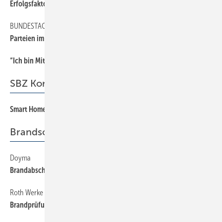
Erfolgsfaktor (Pflege-)Badezimmer
BUNDESTAGSWAHL
39
Parteien im Faktencheck
“Ich bin Mitglied der Berufsorganisation, weil …
38
SBZ Kommentar
Smart Home als Geschäftsmodell
3
Brandschutz
Doyma
44
Brandabschottungs-Allrounder
Roth Werke
44
Brandprüfungen mit Systemrohr