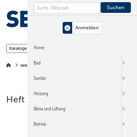
Springe
Springe
Springe
Search
auf
auf
auf
Hauptinhalt
Hauptmenü
SiteSearch
MENÜ
Home
Kataloge
Meldungen
Podcast
Produkte
Webin
Bad
Heftarchiv
Sanitär
Heizung
Heft 19-2017
Klima und Lüftung
Betrieb