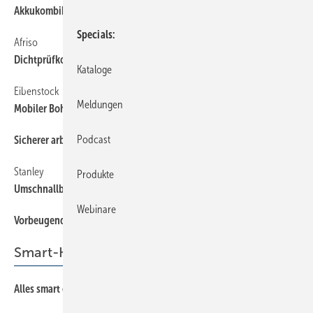
Akkukombihammer mit Staubabsaugung
Specials
Afriso
84
Dichtprüfkoffer für Gas und Wasser
Kataloge
Eibenstock
84
Meldungen
Mobiler Bohrständer
Podcast
Sicherer arbeiten auf der Leiter
86
Stanley
84
Produkte
Umschnallbare Werkzeughalter
Webinare
Vorbeugender Brandschutz
78
Smart-Home-Systeme
Alles smart oder was?
70