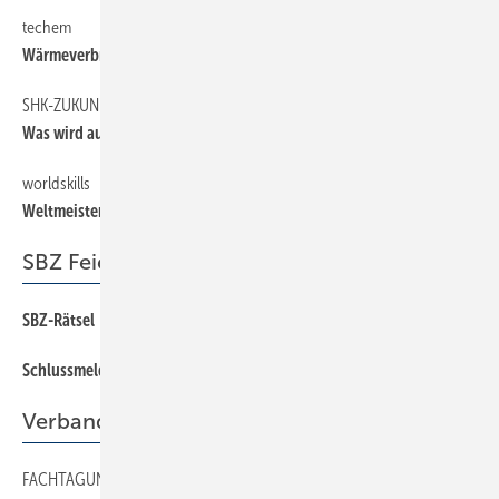
techem
6
Wärmeverbrauch steigt
SHK-ZUKUNFTSKONGRESS
6
Was wird aus dem dreistufigen Vertrieb?
worldskills
6
Weltmeisterträume
SBZ Feierabend
SBZ-Rätsel
90
Schlussmeldung
90
Verband
FACHTAGUNG
39