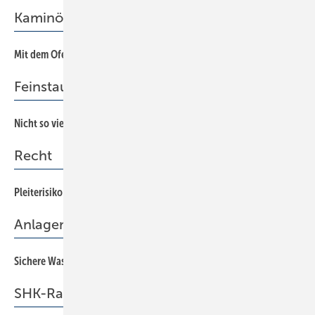
Kaminöfen
Mit dem Ofen allein ist es nicht getan
46
Feinstaub
Nicht so viel Staub aufwirbeln
60
Recht
Pleiterisiko Insolvenzanfechtung
74
Anlagenschutz
Sichere Wasseraufbereitung in modernen Heizungsanlagen
64
SHK-Radar