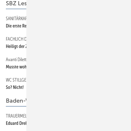
SBZ Leserforum
SANITÄRKARTELL
20
Die erste Reihe bekommt den Frust ab
FACHLICH DANEBEN
20
Heiligt der Zweck die Mittel?
Avanti Dilettanti
20
Musste wohl schnell gehen
WC STILLGELEGT
20
So? Nicht!
Baden-Württemberg
TRAUERMELDUNG
41
Eduard Dreher verstorben