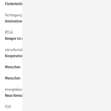
Förderleitfaden Heizungsoptimierung
Fachtagung
6
Internationaler Wärmepumpen-Kongress
BTGA
6
Kemper ist neues Fördermitglied
steca/kostal
6
Kooperation vereinbart
Menschen
6
Menschen
6
energielabel
6
Neue Kennzeichnung und Anforderungen
FGK
6