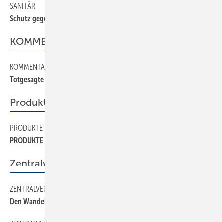
SANITÄR
110
Schutz gegen Explosionen
KOMMENTAR
KOMMENTAR
10
Totgesagte leben länger
Produkte
PRODUKTE
190
PRODUKTE
Zentralverband
ZENTRALVERBAND
60
Den Wandel steuern