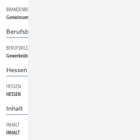
BRANDENBURG
90
Gemeinsam auf der Schulbank
Berufsbildung
BERUFSBILDUNG
150
Gewerkeübergreifende Zusatzqualifikation
Hessen
HESSEN
100
HESSEN
Inhalt
INHALT
20
INHALT