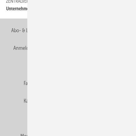
ZENTRALVERBAND
50
Unternehmer auf der Schulbank
Abo- & Leserservice
AGB
Alle Inhalte chronologisch
Anmelden
Anmeldung & Registrierung
Newsletter
Datenschutz
E-Paper
Editor's choice
Fachbeiträge
Gentner Verlag
Impressum
Karriere bei Gentner
Team
Mediaservice
Mitgliedschaften und Engagement
Montagezeiten Heizung
Montagezeiten Sanitär