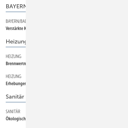
BAYERN/BADEN-WÜRTTEMBERG
BAYERN/BADEN-WÜRTTEMBERG
80
Verstärkte Kooperation
Heizung
HEIZUNG
130
Brennwertnutzung ohne Kaminsanierung
HEIZUNG
140
Erhebungen des Schornsteinfegerhandwerks
Sanitär
SANITÄR
120
Ökologisch, ökonomisch, hygienisch