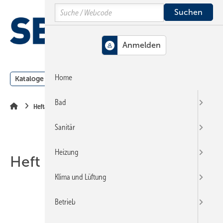
Springe
Springe
Springe
Search
auf
auf
auf
Hauptinhalt
Hauptmenü
SiteSearch
MENÜ
Home
Kataloge
Meldungen
Podcast
Produkte
Webin
Bad
Heftarchiv
Sanitär
Heizung
Heft 17-1999
Klima und Lüftung
Betrieb