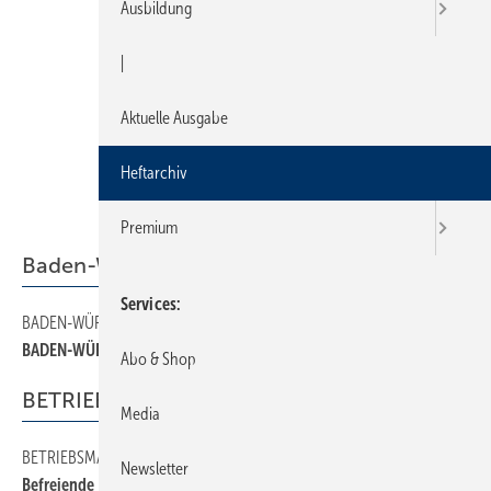
Ausbildung
|
Aktuelle Ausgabe
Heftarchiv
Premium
Baden-Württemberg
Services
BADEN-WÜRTTEMBERG
70
BADEN-WÜRTTEMBERG
Abo & Shop
BETRIEBSMANAGEMENT
Media
BETRIEBSMANAGEMENT
170
Newsletter
Befreiende Reform