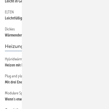
Leicht in Gewicht und Preis
ELTEN
56
Leichtfüßig
Dickies
56
Wärmender Neuzugang
Heizung
Hybridwärmepumpen
46
Heizen mit Luft und Erdwärme
Plug and play auch bei komplexen Anlagen
40
Mit drei Energiequellen heizen
Modulare Speicher nutzen den Platz optimal
44
Wenn's etwas größer sein darf