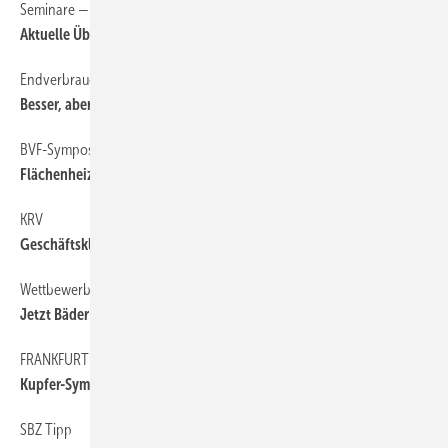
Seminare — Schulungen — Termine
6
Aktuelle Übersicht auf sbz-online.de
Endverbraucher-Ansprache
11
Besser, aber nicht optimal
BVF-Symposium
6
Flächenheizung im Bestand
KRV
6
Geschäftsklima-Index auf Höchststand
Wettbewerb
6
Jetzt Bäder mit Palette 8.2 einreichen
FRANKFURT
6
Kupfer-Symposium und GfKorr-Tagung
SBZ Tipp
6