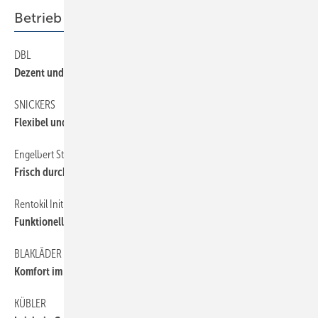
Betrieb + Organisation
DBL
56
Dezent und hochwertig
SNICKERS
56
Flexibel und reißfest
Engelbert Strauss
56
Frisch durch den Sommer
Rentokil Initial
56
Funktionell mit Stil
BLAKLÄDER
56
Komfort im Fokus
KÜBLER
56