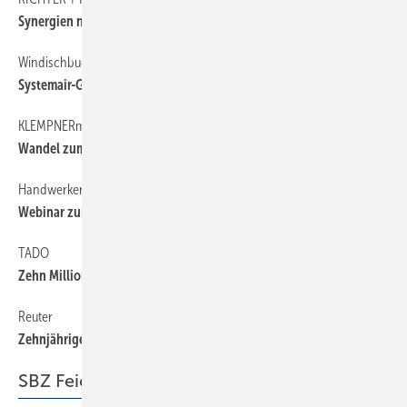
Synergien nutzen
Windischbuch
6
Systemair-Gruppe kauft Airwell
KLEMPNERmuseum
6
Wandel zum Erlebnis-Museum ­geplant
Handwerkermarke
6
Webinar zum Website-Baukasten
TADO
6
Zehn Millionen für ­smarte Thermostate
Reuter
6
Zehnjähriges Online-Bestehen
SBZ Feierabend