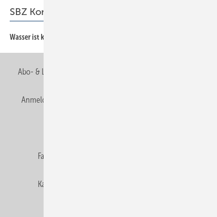
SBZ Kommentar
Wasser ist kein Spekulationsobjekt!
3
Abo- & Leserservice
AGB
Alle Inhalte chronologisch
Anmelden
Anmeldung & Registrierung
Newsletter
Datenschutz
E-Paper
Editor's choice
Fachbeiträge
Gentner Verlag
Impressum
Karriere bei Gentner
Team
Mediaservice
Mitgliedschaften und Engagement