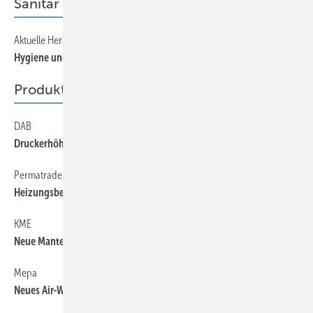
Sanitär
Aktuelle Herausforderungen
36
Hygiene und Werkstoffe
Produkte
DAB
50
Druckerhöhung mit Frequenzumrichter
Permatrade
50
Heizungsbefüllstation mit Systemtrenner
KME
50
Neue Mantelqualität bei Wicu Clim
Mepa
50
Neues Air-WC