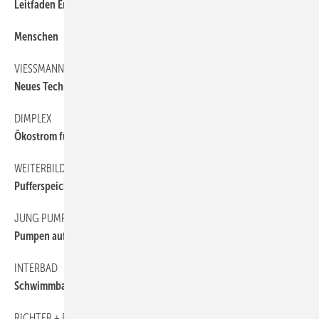
Leitfaden Energieeffizienz
Menschen
6
VIESSMANN
6
Neues Technikum für ­Allendorf
DIMPLEX
6
Ökostrom für ­Wärmepumpe
WEITERBILDUNG
6
Pufferspeicher in Kleinst-Nahwärmenetzen
JUNG PUMPEN
6
Pumpen auf Pump
INTERBAD
6
Schwimmbad, Sauna & Spa
RICHTER + FRENZEL
6