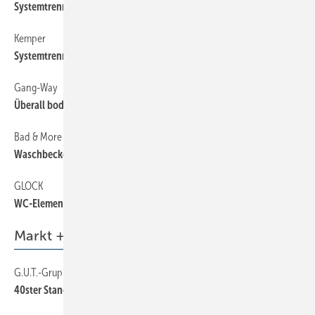
Systemtrenner mit High-Speed-Konzept
Kemper
50
Systemtrenner-Auslaufventil BA
Gang-Way
50
Überall bodengleich Duschen
Bad & More
50
Waschbeckenstöpsel mit Duft
GLOCK
50
WC-Element für freistehende Montage
Markt + Trends
G.U.T.-Gruppe
6
40ster Standort in Düsseldorf