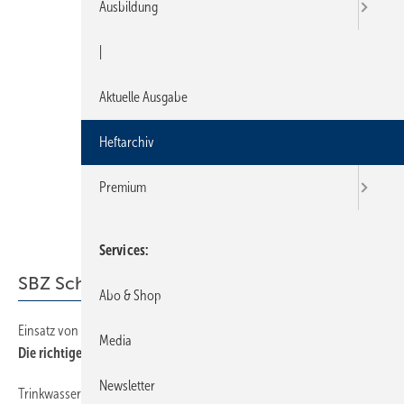
Ausbildung
|
Aktuelle Ausgabe
Heftarchiv
Premium
Services
SBZ Schwerpunkt
Abo & Shop
Einsatz von Wasseraufbereitungstechnik
14
Media
Die richtige Wahl gegen Kalk
Newsletter
Trinkwasserinstallation langlebig sicherstellen
26