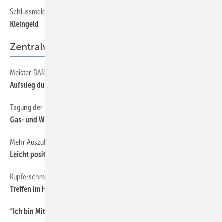
Schlussmeldung
64
Kleingeld
Zentralverband
Meister-BAföG
30
Aufstieg durch berufliche Bildung
Tagung der Landesinstallateurausschüsse
30
Gas- und Wassernetz schützen
Mehr Auszubildende
30
Leicht positiver Trend
Kupferschmiedetag
30
Treffen im Herbst
“Ich bin Mitglied der Berufsorganisation, weil...
30