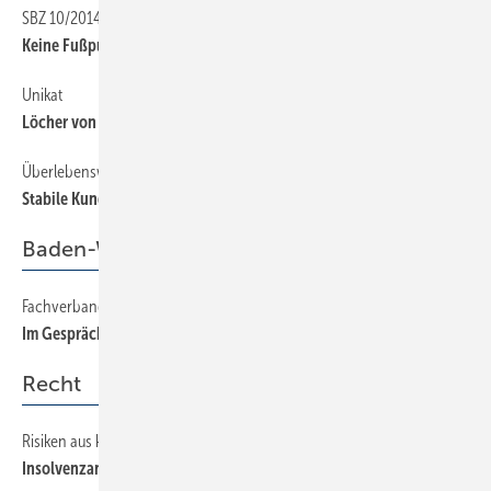
SBZ 10/2014
12
Keine Fußpumpe, sondern ein Ventil
Unikat
12
Löcher von Hand gefertigt
Überlebenswichtig
12
Stabile Kundendienstfahrzeuge
Baden-Württemberg
Fachverband
35
Im Gespräch mit dem FDP-Fraktionsvorsitzenden Dr. Rülke
Recht
Risiken aus konsequenter Forderungsdurchsetzung
60
Insolvenzanfechtung