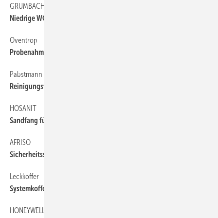
GRUMBACH
50
Niedrige WC-Sanitärbausteine
Oventrop
50
Probenahmeventil zum Nachrüsten
Pabstmann
50
Reinigungsformteil für Abwasserleitungen
HOSANIT
50
Sandfang für Untertischmontage
AFRISO
50
Sicherheitssystem gegen Wasserschäden
Leckkoffer
50
Systemkoffer für die Leckortung
HONEYWELL
50