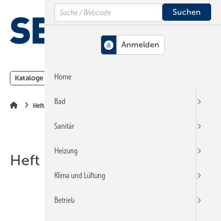
Springe
Springe
Springe
Search
auf
auf
auf
Hauptinhalt
Hauptmenü
SiteSearch
MENÜ
Home
Kataloge
Meldungen
Podcast
Produkte
Webin
Bad
Heftarchiv
Sanitär
Heizung
Heft 14-2014
Klima und Lüftung
Betrieb