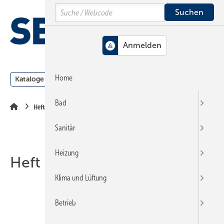
Springe
Springe
Springe
Search
auf
auf
auf
Hauptinhalt
Hauptmenü
SiteSearch
MENÜ
Home
Kataloge
Meldungen
Podcast
Produkte
Webin
Bad
Heftarchiv
Sanitär
Heizung
Heft 11-2002
Klima und Lüftung
Betrieb