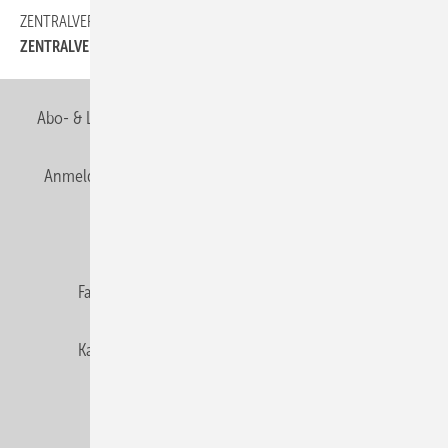
ZENTRALVERBAND
12
ZENTRALVERBAND
Abo- & Leserservice
AGB
Alle Inhalte chronologisch
Anmelden
Anmeldung & Registrierung
Newsletter
Datenschutz
E-Paper
Editor's choice
Fachbeiträge
Gentner Verlag
Impressum
Karriere bei Gentner
Team
Mediaservice
Mitgliedschaften und Engagement