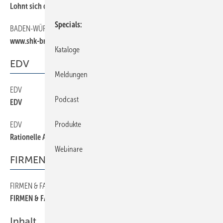
Lohnt sich die Mitgliedschaft?
Specials
BADEN-WÜRTTEMBERG
32
www.shk-branchenportal.de
Kataloge
EDV
Meldungen
EDV
36
Podcast
EDV
Produkte
EDV
34
Rationelle Auftragsabwicklung
Webinare
FIRMEN & FAKTEN
FIRMEN & FAKTEN
6
FIRMEN & FAKTEN
Inhalt