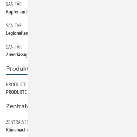
SANITÄR
10
Kupfer auch für Unterputz
SANITÄR
26
Legionellen
SANITÄR
28
Zuverlässig gegen Legionellen
Produkte
PRODUKTE
38
PRODUKTE
Zentralverband
ZENTRALVERBAND
14
Klimamacher zeigten Machbares