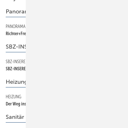
Panorama
PANORAMA
8
Richter+Frenzel im Umbruch
SBZ-INSERENTEN
SBZ-INSERENTEN
40
SBZ-INSERENTEN
Heizung
HEIZUNG
30
Der Weg ins Feuer
Sanitär