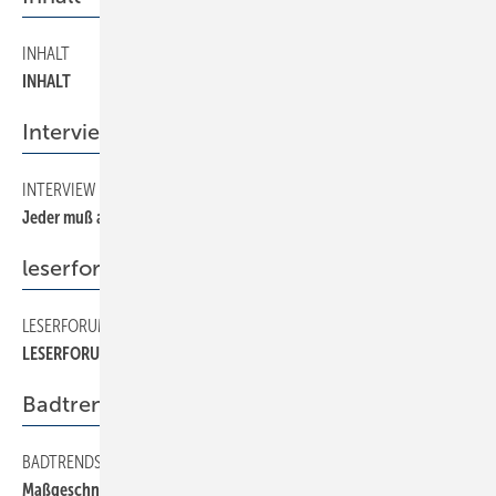
INHALT
2
INHALT
Interview
INTERVIEW
24
Jeder muß alles können
leserforum
LESERFORUM
4
LESERFORUM
Badtrends
BADTRENDS
22
Maßgeschneiderte Badlösungen