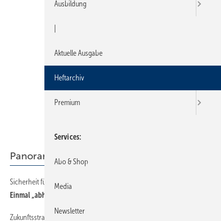
Ausbildung
|
Aktuelle Ausgabe
Heftarchiv
Premium
Services
Panorama
Abo & Shop
Sicherheit für Flüssiggastanks
Media
Einmal „abhorc hen“ bitte!
Newsletter
Zukunftsstrategie Trinkwasser