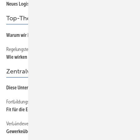
Neues Logistik­zentrum eröffnet
Top-Thema
Warum wir Heizanlagen hydraulisch abgleichen müssen
Regelungstechnik in Heiz- und Kühlsystemen – SBZ-Serie, Teil 2
Wie wirken sich die Regelungsarten aus?
Zentralverband
Diese Unternehmen stehen für Qualität im SHK-Handwerk:
Fortbildungsboom bei Stiebel Eltron
Fit für die Energiewe nde mit dem Wärmepumpen-Führerschein
Verbändevereinbarung von ZVEH und ZVSHK
Gew erkeübergreifend arbeite n