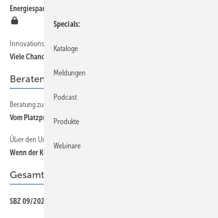
Energiesparen darf nicht zulasten der Trinkwasserhygiene gehen
Specials
Innovations-Forum 2022
Kataloge
Viele C hancen für den Berufsstand
Meldungen
Beraten + Verkaufen
Podcast
Beratung zum digitalen Erlebnis ausgebaut
Vom Platzprobl em zu völlig neuen Möglichkeiten
Produkte
Über den Umgang mit unbezahlten Rechnungen
Webinare
Wenn der Kunde nicht zahlt
Gesamt-PDF der Ausgabe
SBZ 09/2022 als PDF