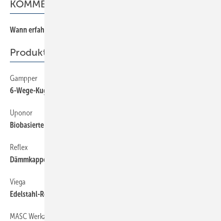
KOMMENTAR
Wann erfahren Sie, dass Ihre Bestellung unvollständig ist?
Produkte
Gampper
6-Wege-Kugelhahn mit Bluetooth Mesh
Uponor
Biobasierte PEX-Rohre
Reflex
Dämmkappe für Abscheider
Viega
Edelstahl-Rohrsystem
MASC Werkzeug