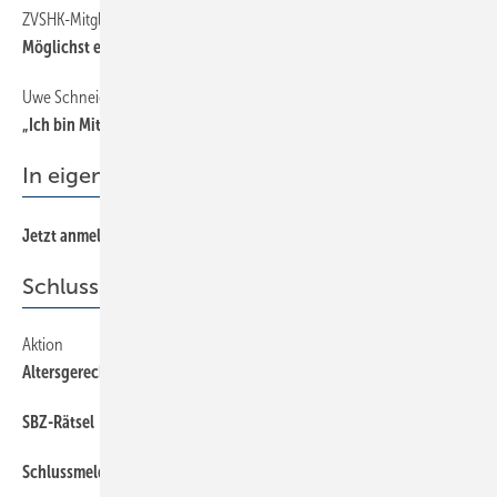
ZVSHK-Mitgliederversammlung
Möglichst erfolgreich
Uwe Schneider
„Ich bin Mitglied der Berufsorganisation, weil …
In eigener Sache
Jetzt anmelden: Fachthemen ins digitale Schaufenster gestellt
Schlussseiten
Aktion
Altersgerechtes Wohnen
SBZ-Rätsel
Schlussmeldung