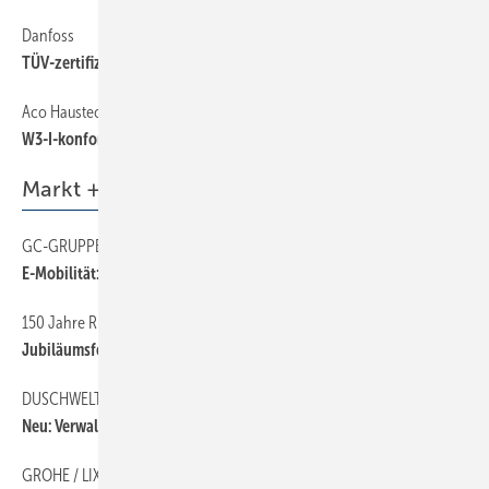
Danfoss
TÜV-zertifizierter hydraulischer Abgleich
Aco Haustechnik
W3-I-konformer Sanitärablauf
Markt + Trends
GC-GRUPPE
E-Mobilität: Deutsche Telekom wird neuer Partner
150 Jahre REISSER
Jubiläumsfest und Branchentreff
DUSCHWELTEN
Neu: Verwaltung und Produktion
GROHE / LIXIL