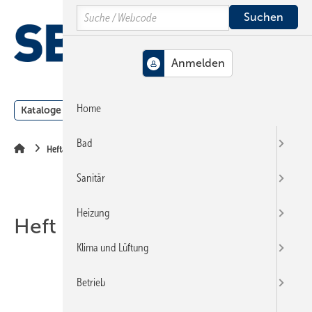
Springe
Springe
Springe
Search
auf
auf
auf
Hauptinhalt
Hauptmenü
SiteSearch
MENÜ
Home
Kataloge
Meldungen
Podcast
Produkte
Webin
Bad
Heftarchiv
Sanitär
Heizung
Heft 09-2022
Klima und Lüftung
Betrieb