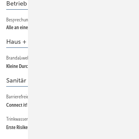
Betrieb + Organisation
Besprechungen effektiv gestalten
Alle an einen Tisch
Haus + Gebäudetechnik
Brandabwehr im Flachdach
Kleine Durchdringungen nicht unterschätzen!
Sanitär
Barrierefreie Dusche im Bestand
Connect it!
Trinkwassergüte in der Hausinstallation erhalten – SBZ-Serie, Teil 1
Erste Risiken lauern schon im Hausanschlussraum