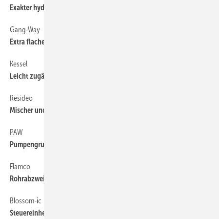
Exakter hydraulischer Abgleich
Gang-Way
Extra flacher Absaugablauf
Kessel
Leicht zugänglicher Kellerablauf
Resideo
Mischer und Regelventile
PAW
Pumpengruppe zum Heizen und Kühlen
Flamco
Rohrabzweigungen im laufenden Betrieb
Blossom-ic
Steuereinheit für Einrohrheizungen