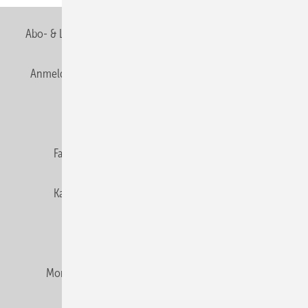
Abo- & Leserservice
AGB
Alle Inhalte chronologisch
Anmelden
Anmeldung & Registrierung
Newsletter
Datenschutz
E-Paper
Editor's choice
Fachbeiträge
Gentner Verlag
Impressum
Karriere bei Gentner
Team
Mediaservice
Mitgliedschaften und Engagement
Montagezeiten Heizung
Montagezeiten Sanitär