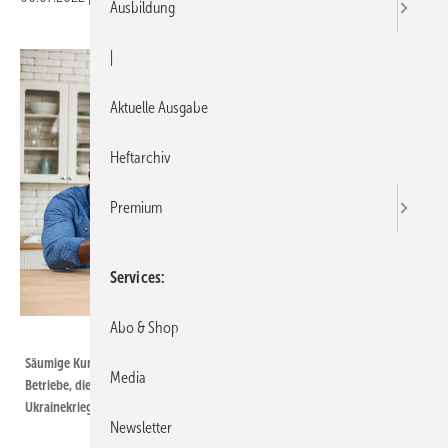
Ausbildung
|
Aktuelle Ausgabe
Heftarchiv
Premium
Services
Abo & Shop
Bild: Vadim Pastuh - stock.adobe.com
Säumige Kunden sind allgegenwärtig – und ihre Unzuverlässigkeit setzt
Media
Betriebe, die gleichzeitig mit den Folgen der Coronapandemie und des
Ukrainekriegs zu kämpfen haben, zunehmend unter Druck.
Newsletter