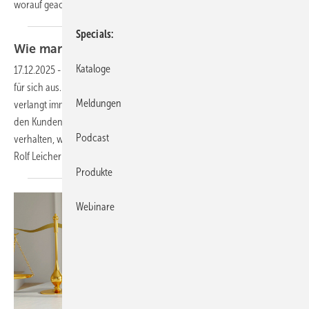
worauf geachtet werden
sollte.
Specials
Wie man mit Reklamationen besser
umgeht
Kataloge
17.12.2025
-
Der Kunden ist König, er weiß das und nutzt die Situation
für sich aus. Was nicht gefällt, wird als Reklamation definiert. Er
Meldungen
verlangt immer mehr und der Handwerker sagt meist zu, damit der
den Kunden nicht verliert. Wie soll man sich dem Kunden gegenüber
Podcast
verhalten, wenn es sich um eine unberechtigte Reklamation handelt?
Rolf Leicher weiß
es.
Produkte
Webinare