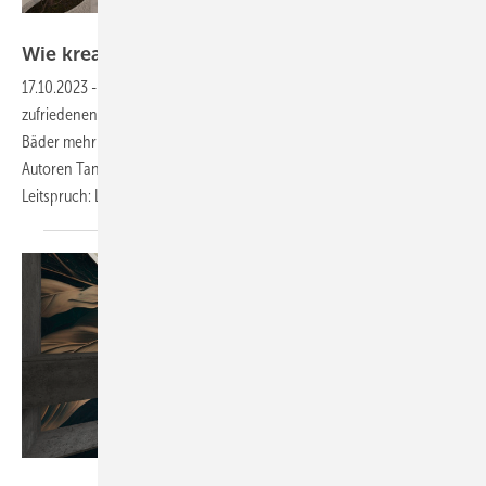
Bild: Maier/Höbing
Wie kreative Planungen Kunden
überzeugen
17.10.2023
-
Eine uninspirierte Badplanung führt selten zu dauerhaft
zufriedenen Kunden. Im besten Fall aber werden keine langweiligen
Bäder mehr präsentiert und gebaut. Daran arbeiten die beiden
Autoren Tanja Maier-Römlein und André Höbing. Getreu ihrem
Leitspruch: Langweilig können andere
besser!
Bild: Hoebing, Maier