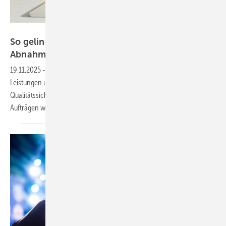
Bild: MQ-Illustrations - stock.adobe.com
So gelingt ein verwertbares
Abnahmeprotokoll
19.11.2025
-
Die Abnahme durch den Kunden bestätigt die erbrachten
Leistungen und dokumentiert ­Mängel. Sie dient der
Qualitätssicherung, regelt Zahlungen und ist besonders bei größeren
Aufträgen wichtig. Rolf Leicher beschreibt, was drinstehen
sollte.