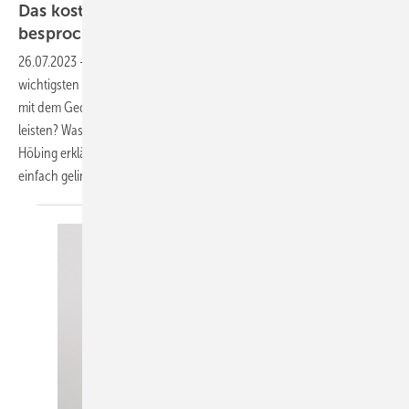
Das kosten Bäder und so wird’s mit Kunden
besprochen
26.07.2023
-
Wie viel kostet ein Badezimmer? Dies ist wohl eine der
wichtigsten Fragen, die sich die meisten Endkunden stellen, sobald sie
mit dem Gedanken spielen, ein Bad zu renovieren. Was kann er sich
leisten? Was will er sich leisten? Tanja Maier-Römlein und André
Höbing erklären, wie das Vorgehen bei diesen sensiblen Fragen
einfach
gelingt.