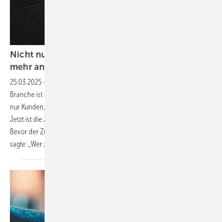
Nicht nur in die Röhre gucken! Warum keiner
mehr an der Digitalisierung
vorbeikommt
25.03.2025
-
Die ISH 2025 hat es unmissverständlich gezeigt: Die SHK-
Branche ist digital. Wer sich der Entwicklung verweigert, verliert nicht
nur Kunden, sondern bald auch seine Wettbewerbsfähigkeit.
Jetzt ist die Zeit zu handeln, findet SBZ-Chefredakteur Dennis Jäger.
Bevor der Zug abgefahren ist. Denn wie Michail Gorbatschow einst
sagte: „Wer zu spät kommt, den bestraft das
Leben.“