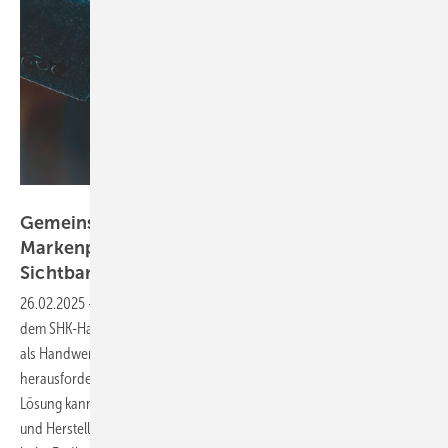
Bild: Muneer - stock.adobe.com
Gemeinsam Markt machen: Mit
Markenpartnerschaft und KI zu mehr
Sichtbarkeit bei
Kunden
26.02.2025
-
Zunehmend branchenfremde Konkurrenz ist darauf aus,
dem SHK-Handwerk Kunden abspenstig zu machen. Meist steht man
als Handwerksbetrieb allein auf weiter Flur in diesen
herausfordernden Zeiten, gerade in puncto Kundenansprache. Eine
Lösung kann kooperatives Marketing sein. Dabei werben Handwerker
und Herstellermarke auf Augenhöhe, für die gemeinsame Sichtbarkeit