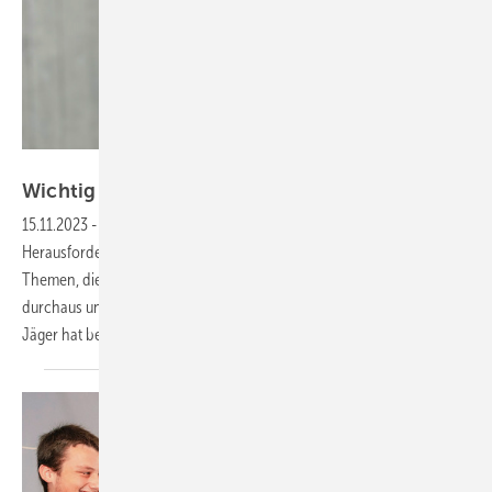
Bild: GC
Wichtig ist: gemeinsam im Dialog zu
bleiben
15.11.2023
-
Die SHK-Branche steht vor großen und kleinen
Herausforderungen. Energiewende, Fachkräftebedarf, Digitalisierung.
Themen, die das Verhältnis vom Fachhandwerk zum Großhandel
durchaus unter Spannung setzen können. SBZ-Chefredakteur Dennis
Jäger hat bei Thomas Werner nachgefragt, ob das so
ist.