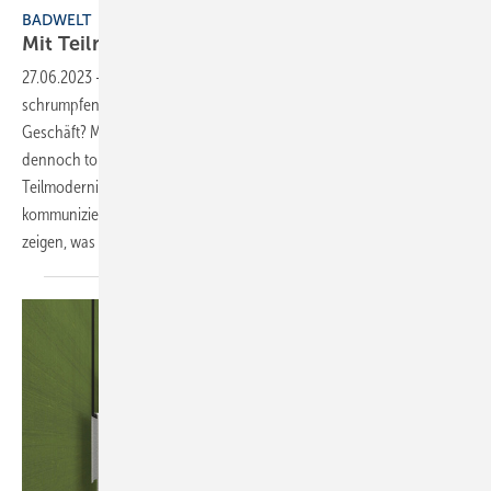
BADWELT
Mit Teilmodernis ierungen im Bad zum
Erfolg
27.06.2023
-
Wie bleiben Badplaner und Installateure in Zeiten eher
schrumpfender Budgets für die Bad­modernisierung trotzdem gut im
Geschäft? Mit Maßnahmen, die bei geringerem Aufwand im Bad
dennoch tolle Effekte erzielen. Das Schlüsselwort lautet
Teilmodernisierung oder eben ganz modern Richtung Kunden
kommuniziert: Pimp dein Bad. Tanja Maier-Römlein und André Höbing
zeigen, was
dahintersteckt.