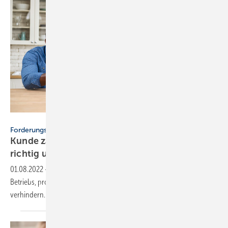
Bild: Vadim Pastuh - stock.adobe.com
Forderungsmanagement
Kunde zahlt nicht: Mit offenen Forderungen
richtig
umgehen
01.08.2022
-
Säumige Kunden gefährden u.a. die Liquidität eines
Betriebs, professionelles Forderungsmanagement kann dies
verhindern. So
gehts.