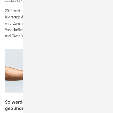
15.11.2023
-
Pro
2024 wird ein Bad-Jahr. Trotz der negativen Presse bin ich davon
überzeugt, dass 2024 wieder ein positives Jahr für die Badbranche
wird. Zwei negative Effekte lösen sich allmählich auf. Zum einen der
Vorzieheffekt aus den Coronajahren. Viele Kunden haben ihre Bäder
und Gäste-WCs früher
renoviert...
Bild: Yevhen - stock.adobe.com
So werden Bestandskunden an den Betrieb
gebunden