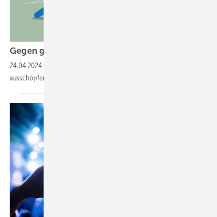
Gege n große Konkurrenten
bestehen
24.04.2024
-
Wie SHK-Betriebe ihre Potenziale im Wettbewerb besser
ausschöpfen.