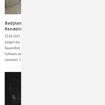
Bild: 01
Badplanung digital: Die Vorteile von Skizze,
Rendering und
VR
23.04.2025
-
Die richtige Präsentation erleichtert den Badverkauf und
steigert das Verständnis und damit die Zufriedenheit bei Kunden. Ob
Aquarellstil, fotorealistische Renderings oder Virtual Reality – mit
Software wie zum Beispiel Palette CAD lassen sich alle Methoden
umsetzen. So wird aus der Planung ein emotionales
Erlebnis.