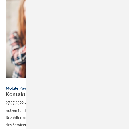
Bild: Nomad_Soul - stock.adobe.com
Mobile Payment im Handwerk
Kontaktlos abrechn en per
Smartphone
27.07.2022
-
Mobile Payment im Handwerk ▪ Moderne SHK-Betriebe
nutzen für die Bezahlung von kleinen Rechnungen bereits ein mobiles
Bezahlterminal. So können Kunden schnell und bequem den Besuch
des Servicemitarbeiters und Kleinmaterial mit ihrer Debit- oder