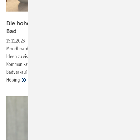
Bild: Meier-Römlein / Höbing
Die hohe Kunst der Materialkombination im
Bad
15.11.2023
-
Badezimmer harmonisch und ästhetisch planen:
Moodboards sind ein kraftvolles Werkzeug, das eingesetzt wird, um
Ideen zu visualisieren, Konzepte zu entwickeln und effektive
Kommunikation zu fördern. Wie sich diese Collagentechnik beim
Badverkauf einsetzen lässt, zeigen Tanja Meier-Römlein und André
Höbing.