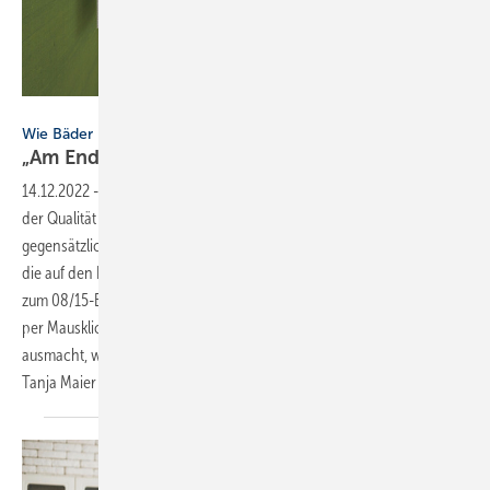
Bild: Creativ-Lab
Wie Bäder kreativ geplant und präsentiert werden
„Am Ende sehen wir glückliche
Kunden“
14.12.2022
-
Wie Bäder kreativ geplant und präsentiert werden ▪ In
der Qualität einer Badberatung gibt es deutliche Unterschiede. Die
gegensätzlichen Pole reichen von einer Planung,
die auf den Kunden und seine Bedürfnisse zugeschnitten ist, bis hin
zum 08/15-Bad von der Stange. Oder schlimmer noch: vom Kunden
per Mausklicks selbst zusammengegoogelt. Was eine kreative Planung
ausmacht, wo und wie Badplaner das lernen können, das erläutern
Tanja Maier und André
Höbing.