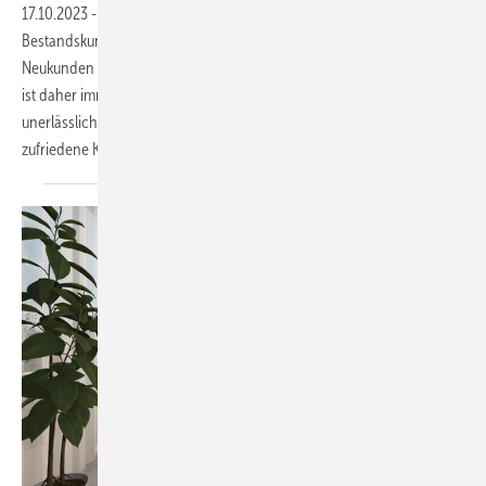
17.10.2023
-
Die wertvollsten Kunden sind die, die wiederkommen:
Bestandskunden sichern den Fort­bestand eines jeden Betriebs.
Neukunden zu binden und zu Folgeaufträgen zu animieren
ist daher immens wichtig. Damit das gelingt, ist eine hohe Qualität
unerlässlich – und ein ansprechender Kundenservice. Denn nur
zufriedene Kunden kommen gerne
wieder.