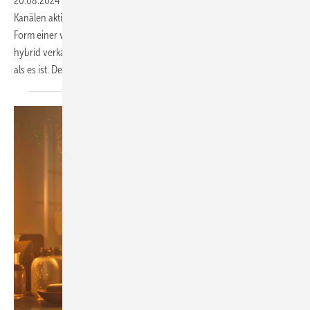
20.08.2024
-
Als Anbieter von Bädern sollte man heute auf allen
Kanälen aktiv sein, um Kunden zu erreichen. Also auch digital, etwa in
Form einer virtuellen Ausstellung. Im Fachjargon heißt das dann:
hybrid verkaufen mit digitaler Unterstützung. Das klingt komplizierter,
als es ist. Der Beitrag zeigt, was
dahintersteckt.