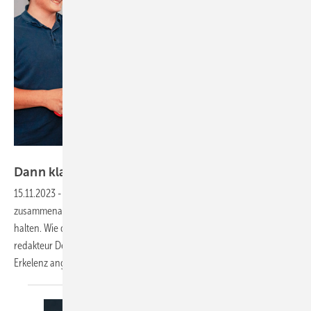
Bild: Mann Gebäudetechnik
Da nn kla ppt‘s auch mit dem
Großhandel
15.11.2023
-
SHK-Handwerk und Großhandel müssen gut und effizient
zusammenarbeiten, um Endkunden letztlich in der Fachschiene zu
halten. Wie das Miteinander gelingen kann, hat sich SBZ-Chef­
redakteur Dennis Jäger bei der Mann Gebäudetechnik GmbH in
Erkelenz
angeschaut.