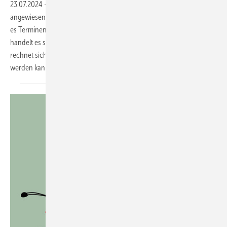
23.07.2024
-
Sind Handwerksunternehmer auf jeden Auftrag
angewiesen, an jedem Kundenauftrag wirklich interessiert? Mal sind
es Terminengpässe, mal geht es um einen Problemkunden. Mal
handelt es sich um einen Kleinauftrag ohne Profit. Nicht jeder Auftrag
rechnet sich wirklich. Rolf Leicher weiß, wie damit umgegangen
werden
kann.