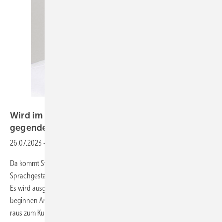
Bild: SBZ
Wird im SH K-Handwerk ausreichend
gegendert?
26.07.2023
-
Pro
Da kommt Stimmung auf: Die Verfechter einer genderkonformen
Sprachgestaltung dürften ihre helle Freude haben am SHK-Handwerk.
Es wird ausgebildet zum/zur Anlagenmechaniker/-in SHK; nicht selten
beginnen Ansprachen mit „Geschätzte Kolleginnen und Kollegen“;
raus zum Kunden fährt
der/die...