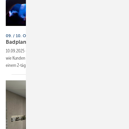
pongsakorn_jun26 - stock.adobe.c
09. / 10. Oktober 2025, Rödinghausen
Badplanung: So werden Kunden zu
Fans
10.09.2025
-
Warum Mut bei Badplanung und -verkauf hilfreich ist und
wie Kunden zu echten Fans werden, vermittelt Dein Creativ Lab in
einem 2-tägigen
Seminar.