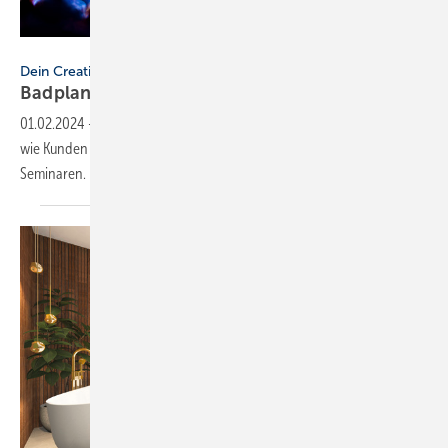
pongsakorn_jun26 - stock.adobe.c
Dein Creativ Lab
Badplanung: So werden Kunden zu
Fans
01.02.2024
-
Warum Mut bei Badplanung und -verkauf hilfreich ist und
wie Kunden zu echten Fans werden, vermittelt Dein Creativ Lab in zwei
Seminaren.