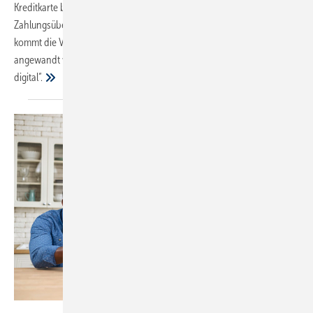
Kreditkarte bezahlen. Das spart Aufwand bei der
Zahlungsüberwachung und sorgt für ­raschen Geldzufluss. Neu hinzu
kommt die Variante „Mobile Payment“. Was das ist und wie es
angewandt wird, erläutert der Beitrag vom „Forum Handwerk
digital“.
Bild: Vadim Pastuh - stock.adobe.com