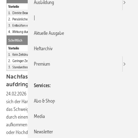
Ausbildung
|
Aktuelle Ausgabe
Heftarchiv
Premium
Nachfassen: So klappt‘s professionell statt
aufdringlich
Services
24.02.2026
-
Wenn der Kunde auf ein Angebot nicht reagiert, fragt
Abo & Shop
sich der Handwerker, ob er nachfassen oder abwarten soll. Bedeutet
das Schweigen des Kunden, dass er kein Interesse hat? Die Bedenken,
Media
durch einen Anruf aufdringlich zu wirken, darf man gar nicht erst
aufkommen lassen. Angebote nachzufassen, hat nichts mit Bettelei
Newsletter
oder Hochdruckverkauf zu tun – Rolf Leicher bringt auf den Punkt,