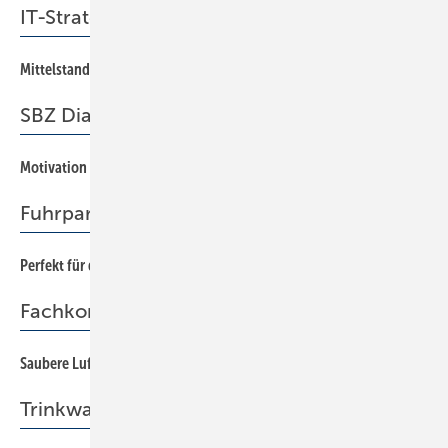
IT-Strategie
Mittelstand wird mobil
80
SBZ Dialog
Motivation für das Tagesgeschäft
3
Fuhrpark
Perfekt für die Parklücke
74
Fachkongress
Saubere Luft – gesundes Raumklima
12
Trinkwasserschutz