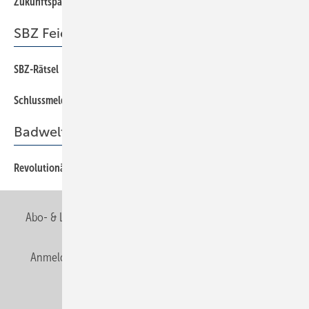
Zukunftspartner
SBZ Feierabend
SBZ-Rätsel
86
Schlussmeldung
86
Badwelt
Revolutionärer Quantensprung
85
Abo- & Leserservice
AGB
Alle Inhalte chronologisch
Anmelden
Anmeldung & Registrierung
Newsletter
Datenschutz
E-Paper
Editor's choice