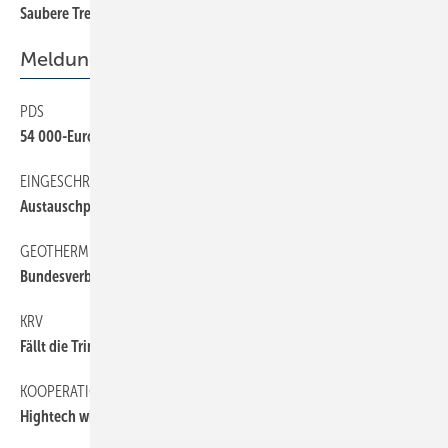
Saubere Trennung für sauberes Wasser
66
Meldungen
PDS
6
54 000-Euro-IT für SHK-Unternehmen
EINGESCHRÄNKT
6
Austauschpflicht für alte Kessel
GEOTHERMIE
6
Bundesverband gegründet
KRV
6
Fällt die Trinkwasserverordnung?
KOOPERATION
6
Hightech wird Conti+