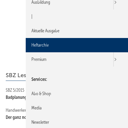
Ausbildung
|
Aktuelle Ausgabe
Heftarchiv
Premium
SBZ Leserforum
Services
SBZ 5/2015
14
Abo & Shop
Badplanungsprogramme im Überblick
Media
Handwerkerleid
14
Der ganz normale tägliche Wahnsinn
Newsletter