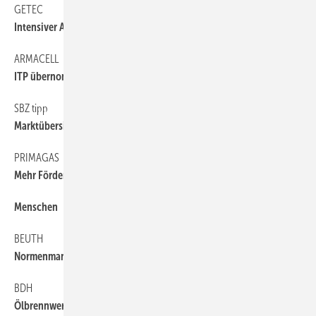
GETEC
6
Intensiver Austausch
ARMACELL
6
ITP übernommen
SBZ tipp
6
Marktübersicht Regenwassernutzung
PRIMAGAS
6
Mehr Fördergelder für Mini-BHKW
Menschen
6
BEUTH
6
Normenmanagement
BDH
6
Ölbrennwertheizungen legen zu