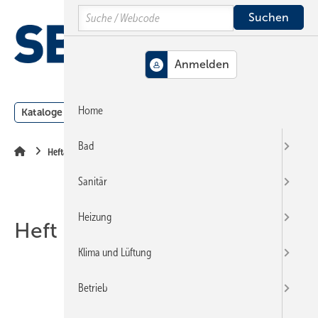
Springe
Springe
Springe
Search
auf
auf
auf
Hauptinhalt
Hauptmenü
SiteSearch
MENÜ
Home
Kataloge
Meldungen
Podcast
Produkte
Webin
Bad
Heftarchiv
Sanitär
Heizung
Heft 07-2015
Klima und Lüftung
Betrieb