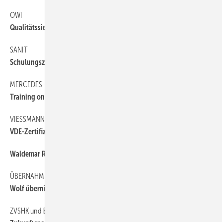
OWI
6
Qualitätssiegel für Additive
SANIT
6
Schulungszentrum eingeweiht
MERCEDES-BENZ
6
Training on Tour
VIESSMANN
6
VDE-Zertifizierung für Smart Home
Waldemar Rokossa gestorben
6
ÜBERNAHME
6
Wolf übernimmt Pro-Klima
ZVSHK und ERDGAS
6