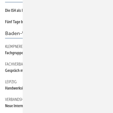
Die ISH als Impulsgeber
40
Fünf Tage beste Kontakte
44
Baden-Württemberg
KLEMPNEREI
48
Fachgruppe tagte
FACHVERBAND
48
Gespräch mit SPD-Fraktionsvorsitzendem
LEIPZIG
48
Handwerksinnungen beim SHKG-Kick-off
VERBANDSHOMEPAGE
48
Neue Internetpräsenz bietet mehr Service