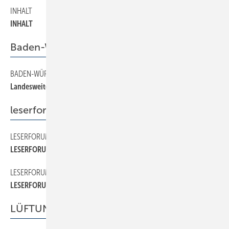
INHALT
4
INHALT
Baden-Württemberg
BADEN-WÜRTTEMBERG
18
Landesweite Wärmepumpeninitiative
leserforum
LESERFORUM
6
LESERFORUM
LESERFORUM
8
LESERFORUM
LÜFTUNG