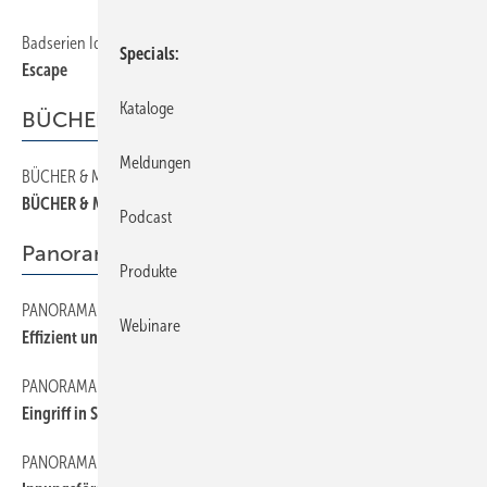
Badserien Ideal Standard
36
Specials
Escape
Kataloge
BÜCHER & MEDIEN
Meldungen
BÜCHER & MEDIEN
42
BÜCHER & MEDIEN
Podcast
Panorama
Produkte
PANORAMA
38
Webinare
Effizient und sauber
PANORAMA
30
Eingriff in Sachen Design
PANORAMA
14