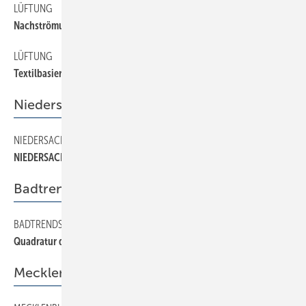
LÜFTUNG
46
Nachströmung im Brandraum
LÜFTUNG
44
Textilbasierte Lüftung
Niedersachsen
NIEDERSACHSEN
24
NIEDERSACHSEN
Badtrends
BADTRENDS
32
Quadratur des Kreises
Mecklenburg-Vorpommern