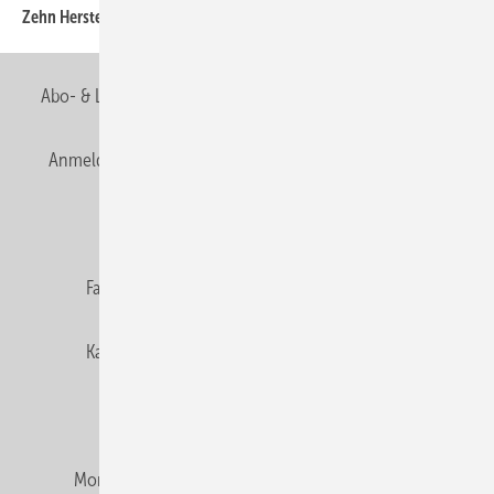
Zehn Hersteller zeigten Flagge
Abo- & Leserservice
AGB
Alle Inhalte chronologisch
Anmelden
Anmeldung & Registrierung
Newsletter
Datenschutz
E-Paper
Editor's choice
Fachbeiträge
Gentner Verlag
Impressum
Karriere bei Gentner
Team
Mediaservice
Mitgliedschaften und Engagement
Montagezeiten Heizung
Montagezeiten Sanitär