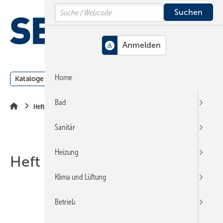
Springe
Springe
Springe
Search
auf
auf
auf
Hauptinhalt
Hauptmenü
SiteSearch
MENÜ
Home
Kataloge
Meldungen
Podcast
Produkte
Webin
Bad
Heftarchiv
Sanitär
Heizung
Heft 07-2000
Klima und Lüftung
Betrieb