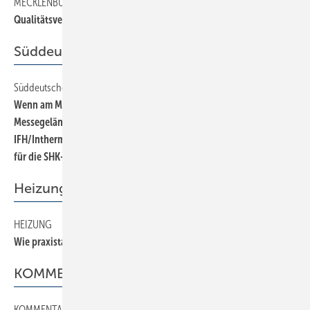
MECKLENBURG-VORPOMMERN
22
Qualitätsverbesserung mit Zertifikat
Süddeutsches SHK-Treffen
Süddeutsches SHK-Treffen
12
Wenn am Mittwoch, dem 5. April die Pforten des Nürnberger
Messegeländes öffnen, hat auch die Messekonstellation
IFH/Intherm Premiere. Das neue Messegespann soll zum Zugpferd
für die SHK-Branche im Süden Deutschlands werden.
Heizung
HEIZUNG
40
Wie praxistauglich sind Elektronikpumpen?
KOMMENTAR
KOMMENTAR
2