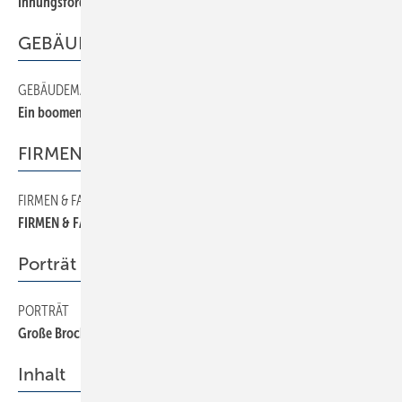
Innungsförderpreis 2000
GEBÄUDEMANAGEMENT
GEBÄUDEMANAGEMENT
48
Ein boomender Markt
FIRMEN & FAKTEN
FIRMEN & FAKTEN
10
FIRMEN & FAKTEN
Porträt
PORTRÄT
28
Große Brocken sind willkommen
Inhalt