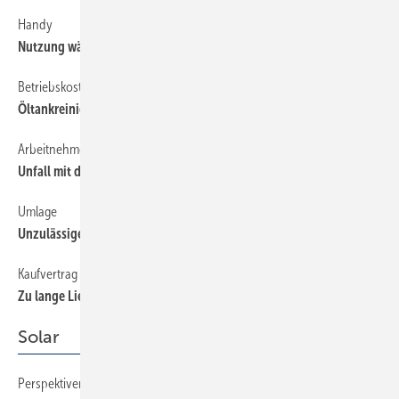
Handy
63
Nutzung während der Autofahrt verboten
Betriebskosten
63
Öltankreinigungskosten trägt Vermieter
Arbeitnehmer
63
Unfall mit dem Firmenfahrzeug
Umlage
63
Unzulässige ­Betriebskosten
Kaufvertrag
63
Zu lange Lieferzeiten berechtigen zum Rücktritt
Solar
Perspektiven 2008 für die Solarthermie
30