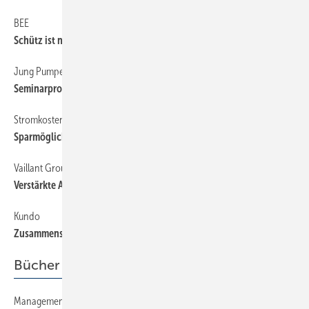
BEE
6
Schütz ist neuer Präsident
Jung Pumpen
6
Seminarprogramm 2008
Stromkosten
6
Sparmöglichkeiten vielfach unbekannt
Vaillant Group
6
Verstärkte Aktivitäten für Kraft-Wärme-Kopplung
Kundo
6
Zusammenschluss mit Qvedis geplant
Bücher + Medien
Management
42