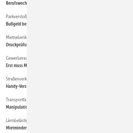
Berufswechsel eines Selbstständigen
Parkverstoß
63
Bußgeld besser bezahlen
Mietnebenkosten
63
Druckprüfung von Gasleitungen
Gewerberaum
63
Erst muss Mietkaution bezahlt werden
Straßenverkehrs­ordnung
63
Handy-Verstoß mit Organizer
Transportfahrzeug
63
Manipulation am Lkw-Bremssystem
Lärmbelästigung
63
Mietminderung ­wegen Baulärm