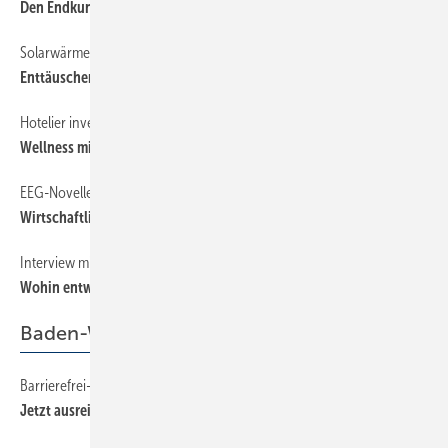
Den Endkunden überzeugen
Solarwärmemarkt Deutschland
24
Enttäuschende Entwicklung, gute Perspektiven
Hotelier investiert in Erneuerbare Energien
22
Wellness mit Solarenergie
EEG-Novelle zur Photovoltaik-Förderung
18
Wirtschaftlichkeit in Gefahr
Interview mit Resol-Firmenchef Rudolf Pfeil
40
Wohin entwickelt sich der Solarregler?
Baden-Württemberg
Barrierefrei-Trend wird weiter zulegen
13
Jetzt ausreichend qualifizieren