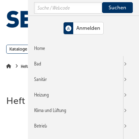
Springe
Springe
Springe
Search
auf
auf
auf
Hauptinhalt
Hauptmenü
SiteSearch
MENÜ
Home
Kataloge
Meldungen
Podcast
Produkte
Webin
Bad
Heftarchiv
Sanitär
Heizung
Heft 06-2008
Klima und Lüftung
Betrieb