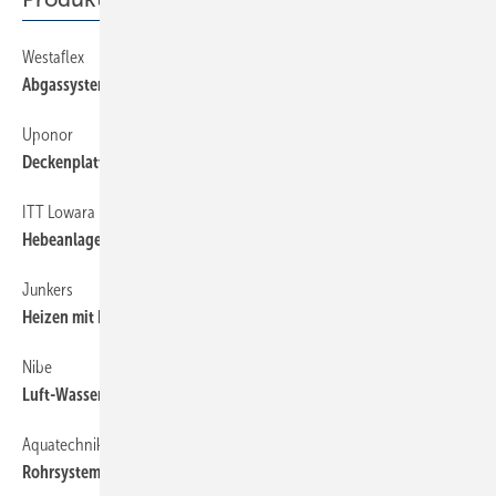
Westaflex
74
Abgassystem für Öl und Gas
Uponor
74
Deckenplatte zum Heizen und Kühlen
ITT Lowara
74
Hebeanlage für große Abwassermengen
Junkers
74
Heizen mit Holz
Nibe
74
Luft-Wasser-Wärmepumpe
Aquatechnik
74
Rohrsystem für Sanitär und Heizung