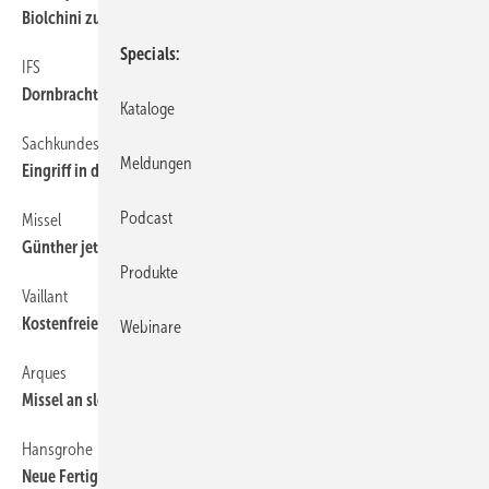
Biolchini zum Generaldirektor ernannt
Specials
IFS
6
Dornbracht als ­Präsident bestätigt
Kataloge
Sachkundeseminar
6
Meldungen
Eingriff in den ­Kältekreislauf
Podcast
Missel
6
Günther jetzt Gesamtverkaufsleiter
Produkte
Vaillant
6
Kostenfreie Austauschaktion bei Solar-Röhrenkollektoren
Webinare
Arques
6
Missel an slowenischen Konzern verkauft
Hansgrohe
6
Neue Fertigung in Offenburg