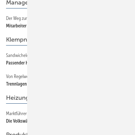
Management
Der Weg zum SHK-„Dream-Team“, Teil 1
66
Mitarbeiter umfassend informieren
Klempnerei
Sandwichelemente für Flachdächer
60
Passender Hut für jedes Haus
Von Regelwerken gefordert aber häufig vernachlässigt
58
Trennlagen unter Metalldächern
Heizung
Marktführer Daikin steigt in den SHK-Markt ein
14
Die Volkswärmepumpe kommt
Produkte