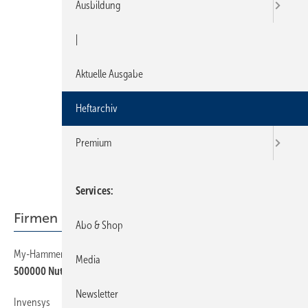
Ausbildung
|
Aktuelle Ausgabe
Heftarchiv
Premium
Services
Firmen + Fakten
Abo & Shop
My-Hammer
6
Media
500000 Nutzer ­bereits registriert
Newsletter
Invensys
6