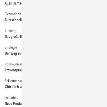
Alles ist machbar...
Gesundheit
42
Blitzschnell frisch und ausgeglichen
Training
42
Das große Bewerbungshandbuch
Strategie
42
Der Weg zum erfolgreichen Unternehmer
Kommunikation
42
Frauensprache — Männersprache
Selbstmanagement
42
Glücklich sein
Leitfaden
42
Neue Produkte einführen