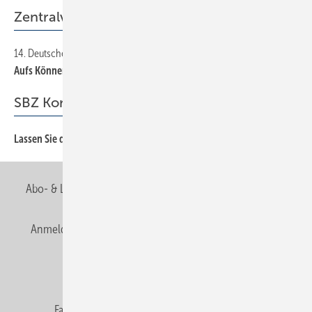
Zentralverband
14. Deutscher Klempnertag in Würzburg
10
Aufs Können vertrauen
SBZ Kommentar
Lassen Sie die Sonne für sich lachen
3
Abo- & Leserservice
AGB
Alle Inhalte chronologisch
Anmelden
Anmeldung & Registrierung
Newsletter
Datenschutz
E-Paper
Editor's choice
Fachbeiträge
Gentner Verlag
Impressum