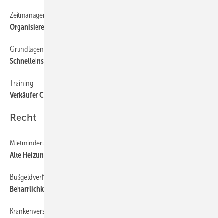
Zeitmanagement
42
Organisieren Sie noch oder leben Sie schon?
Grundlagen
42
Schnelleinstieg Statistik
Training
42
Verkäufer Coaching
Recht
Mietminderung
63
Alte Heizungs­anlagen im alten Wohngebiet
Bußgeldverfahren
63
Beharrlichkeit kann Fahrverbot rechtfertigen
Krankenversicherung
63