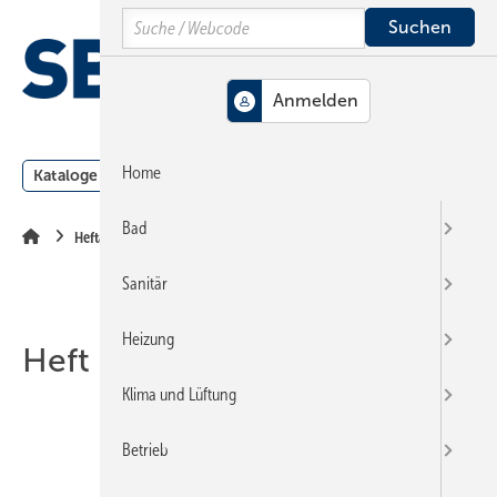
Springe
Springe
Springe
Search
auf
auf
auf
Hauptinhalt
Hauptmenü
SiteSearch
MENÜ
Home
Kataloge
Meldungen
Podcast
Produkte
Webin
Bad
Heftarchiv
Sanitär
Heizung
Heft 04-2007
Klima und Lüftung
Betrieb