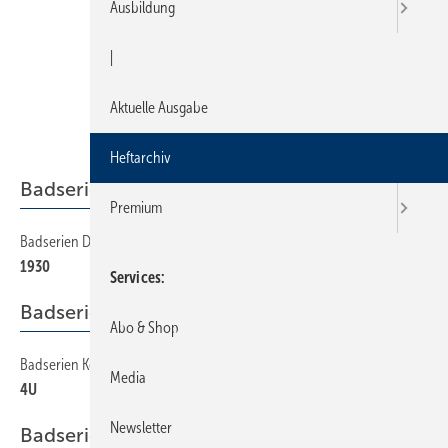
Ausbildung
|
Aktuelle Ausgabe
Heftarchiv
Badserien Duravit
Premium
Badserien Duravit
150
1930
Services
Badserien Keramag
Abo & Shop
Badserien Keramag
170
Media
4U
Newsletter
Badserien Villeroy & Boch