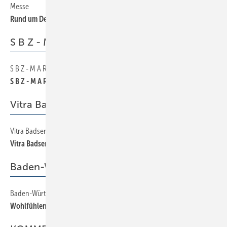
Messe
100
Rund um Design und Trends
S B Z - M A R K T Ü B E R S I C H T
S B Z - M A R K T Ü B E R S I C H T
140
S B Z - M A R K T Ü B E R S I C H T
Vitra Badserien
Vitra Badserien
210
Vitra Badserien
Baden-Württemberg
Baden-Württemberg
90
Wohlfühlen in Baden-Württemberg