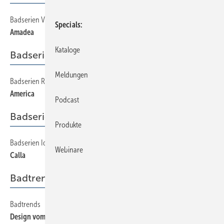
Badserien Villeroy & Boch
200
Specials
Amadea
Kataloge
Badserien Roca
Meldungen
Badserien Roca
190
America
Podcast
Badserien Ideal Standard
Produkte
Badserien Ideal Standard
160
Webinare
Calla
Badtrends
Badtrends
220
Design vom Feinsten