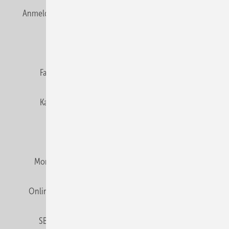
Anmelden
Anmeldung & Registrierung
Newsletter
Datenschutz
E-Paper
Editor's choice
Fachbeiträge
Gentner Verlag
Impressum
Karriere bei Gentner
Team
Mediaservice
Mitgliedschaften und Engagement
Montagezeiten Heizung
Montagezeiten Sanitär
Online Mediadaten
Privacy Manager
RSS-Feed
SBZ abonnieren
Veranstaltungen / Webinare