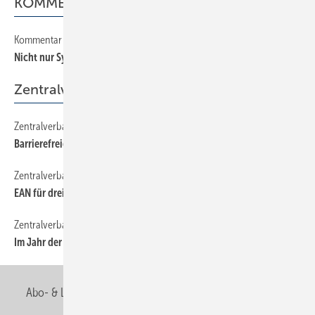
KOMMENTAR
Kommentar
20
Nicht nur Sylt retten!
Zentralverband
Zentralverband
70
Barrierefreies Bad und WC
Zentralverband
80
EAN für dreistufigen Vertriebsweg
Zentralverband
60
Im Jahr der Effizienz
Abo- & Leserservice
AGB
Alle Inhalte chronologisch