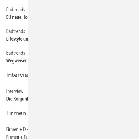
Badtrends
130
Elf neue Hoffnungsträger
Badtrends
110
Lifestyle und Raffinesse
Badtrends
120
Wegweisend
Interview
Interview
50
Die Konjunktur zieht an! Wer zieht mit?
Firmen + Fakten
Firmen + Fakten
40
Firmen + Fakten