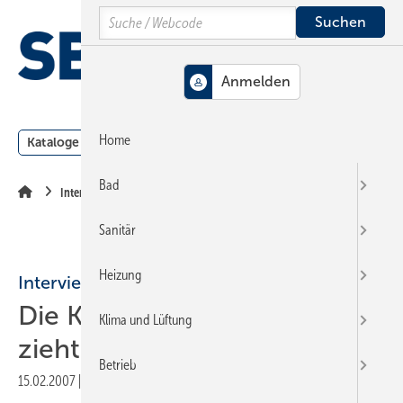
Springe
Springe
Springe
Search
auf
auf
auf
Hauptinhalt
Hauptmenü
SiteSearch
MENÜ
Home
Kataloge
Meldungen
Podcast
Produkte
Webin
Bad
Interview
Sanitär
Heizung
Interview
Die Konjunktur zieht an! Wer
Klima und Lüftung
zieht mit?
Betrieb
15.02.2007
|
Veröffentlicht in
Ausgabe 04-2007
|
Druckvorschau