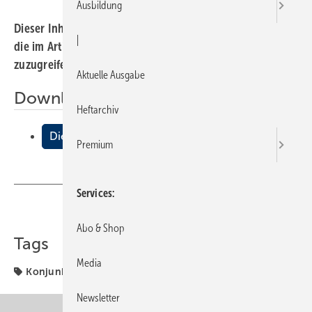
Ausbildung
Dieser Inhalt liegt nur als PDF-Datei vor. Bitte öffnen Sie
|
die im Artikel verlinkte Datei, um auf den Inhalt
zuzugreifen.
Aktuelle Ausgabe
Downloads:
Heftarchiv
Die Konjunktur zieht an! Wer zieht mit?
Premium
Services
Teilen
Link kopieren
Abo & Shop
Tags
Media
Konjunktur
Newsletter