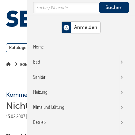
Springe
Springe
Springe
Search
auf
auf
auf
Hauptinhalt
Hauptmenü
SiteSearch
MENÜ
Home
Kataloge
Meldungen
Podcast
Produkte
Webin
Bad
KOMMENTAR
Sanitär
Heizung
Kommentar
Nicht nur Sylt retten!
Klima und Lüftung
15.02.2007
|
Veröffentlicht in
Ausgabe 04-2007
|
Druckvorschau
Betrieb