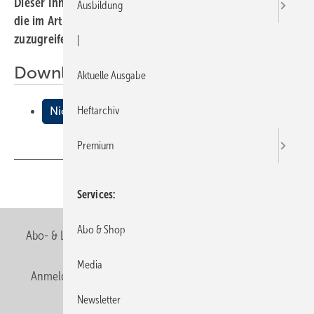
Dieser Inhalt liegt nur als PDF-Datei vor. Bitte öffnen Sie
Ausbildung
die im Artikel verlinkte Datei, um auf den Inhalt
zuzugreifen.
|
Downloads:
Aktuelle Ausgabe
Heftarchiv
Nicht nur Sylt retten!
Premium
Teilen
Link kopieren
Services
Abo & Shop
Abo- & Leserservice
AGB
Alle Inhalte chronologisch
Media
Anmelden
Anmeldung & Registrierung
Newsletter
Newsletter