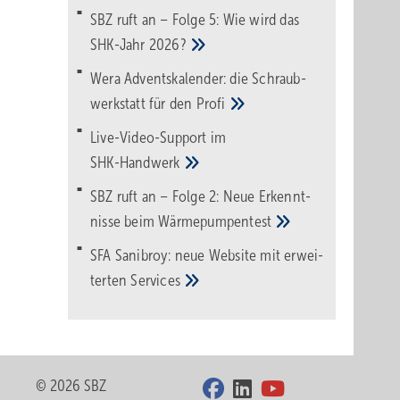
SBZ ruft an – Folge 5: Wie wird das
SHK-Jahr
2026?
Wera Adventskalender: die Schraub­
werk­statt für den
Pro­fi
Live-Video-Support im
SHK-Handwerk
SBZ ruft an – Folge 2: Neue Erkennt­
nisse beim
Wärme­pumpen­test
SFA Sanibroy: neue Web­site mit erwei­
terten
Services
© 2026 SBZ