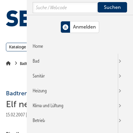
Springe
Springe
Springe
Search
auf
auf
auf
Hauptinhalt
Hauptmenü
SiteSearch
MENÜ
Home
Kataloge
Meldungen
Podcast
Produkte
Webin
Bad
Badtrends
Sanitär
Heizung
Badtrends
Elf neue Hoffnungsträger
Klima und Lüftung
15.02.2007
|
Veröffentlicht in
Ausgabe 04-2007
|
Druckvorschau
Betrieb