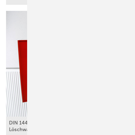
DIN 14462: Was für SHK-Betriebe zu
Löschwasseranlagen relevant
ist