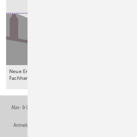
Neue Entwässerungsvorgaben fordern Planer,
Fachhandwerk und
Betreiber
Abo- & Leserservice
AGB
Alle Inhalte chronologisch
Anmelden
Anmeldung & Registrierung
Newsletter