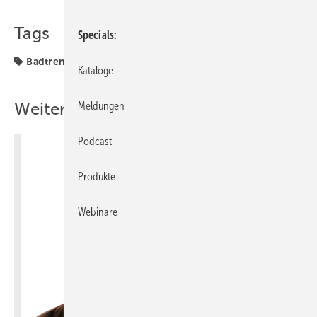
Teilen
Link kopieren
Tags
Specials
Badtrends
Kataloge
Weitere Inhalte
Meldungen
Podcast
Produkte
Webinare