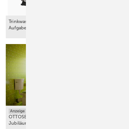
Trinkwasser und Brandschutz – eine trennscharfe
Aufgabe
Anzeige
OTTOSEAL® S 100: Gewinnspiel zum 50-jährigen
Jubiläum