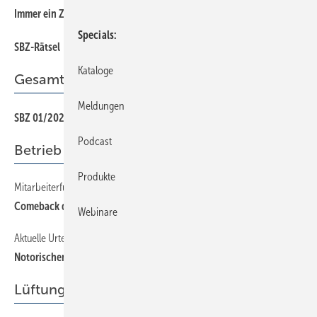
Immer ein Ziel vor Augen
Specials
SBZ-Rätsel
Kataloge
Gesamt-PDF der Ausgabe
Meldungen
SBZ 01/2022 als PDF
Podcast
Betrieb + Organisation
Produkte
Mitarbeiterführung
Comeback der autoritären Art?
Webinare
Aktuelle Urteile zum Arbeitsrecht
Notorischen Zuspätkommern kündigen
Lüftung + Klima