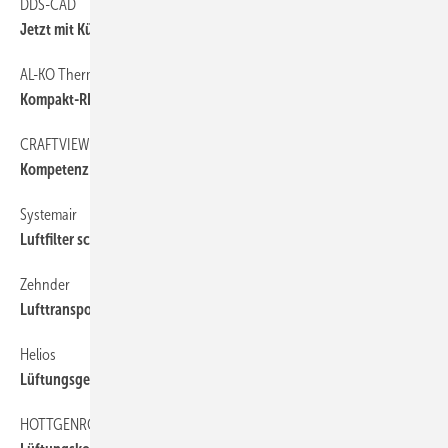
DDS-CAD
Jetzt mit Kühllastmodul
AL-KO Therm
Kompakt-RLT-Gerät für Schullüftung
CRAFTVIEW SOFTWARE
Kompetenz gebündelt
Systemair
Luftfilter schaltet Viren aus
Zehnder
Lufttransport ohne Verluste
Helios
Lüftungsgerät mit 250 m³/h
HOTTGENROTH