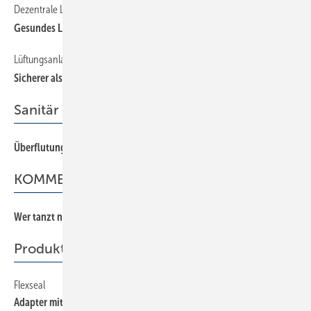
Dezentrale Lüftungsgeräte versorgen Schulzentrum
Gesundes Lernumfeld
Lüftungsanlagen vs. Fensterlüftung
Sicherer als die Fensterlüftung
Sanitär
Überflutungen normgerecht vermeiden
KOMMENTAR
Wer tanzt nach wessen Pfeife?
Produkte
Flexseal
Adapter mit neuen Nennweiten