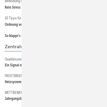
Bedeutung des neuen Datenschutzgesetz für Handwerksbetriebe
Kein Stress mehr mit Track ingtools
10 Tipps für das digitale Dokumentenmanagement
Ordnung vereinfacht das (Arbeits-)Leben
So klappt’s besser mit dem Steuerberater – Teil 2
Zentralverband
Qualitätszeichen erleichtert Kaufentscheidung
Ein Signal mit Wirkung
FROSTBRIEF
Heizsystem vorzeitig in Betrieb nehmen?
WETTBEWERB
Jahrgangsbeste stehen fest