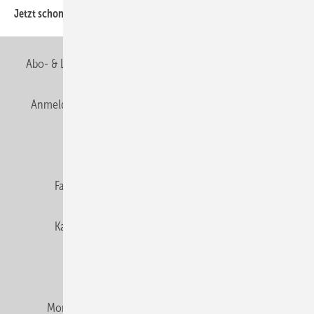
Jetzt schon vor der IFH erfahren, was wichtig wird
Abo- & Leserservice
AGB
Alle Inhalte chronologisch
Anmelden
Anmeldung & Registrierung
Newsletter
Datenschutz
E-Paper
Editor's choice
Fachbeiträge
Gentner Verlag
Impressum
Karriere bei Gentner
Team
Mediaservice
Mitgliedschaften und Engagement
Montagezeiten Heizung
Montagezeiten Sanitär