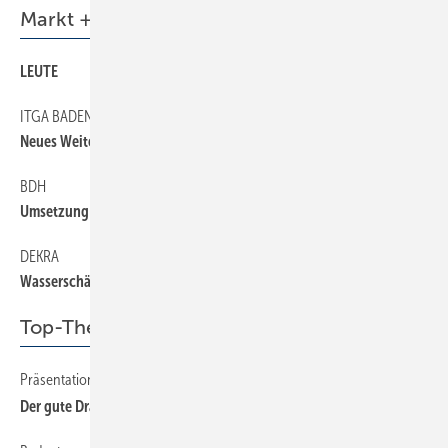
Markt + Trends
LEUTE
ITGA BADEN-WÜRTTEMBERG
Neues Weiterbildungsangebot
BDH
Umsetzung einzelner Punkte bedarf Klärung
DEKRA
Wasserschäden durch Montage-Pfusch
Top-Thema
Präsentation und Kommunikation online
Der gute Draht zum Kunden