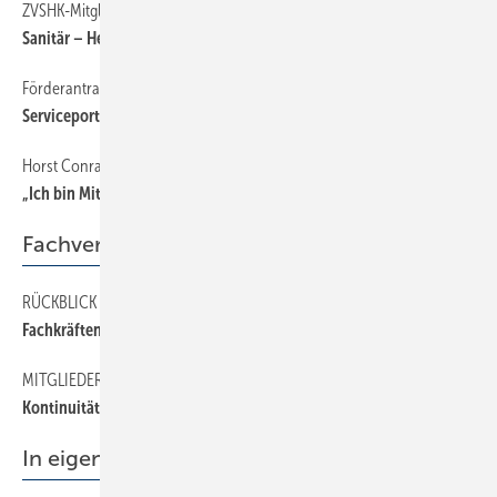
ZVSHK-Mitgliederversammlung mit Neuwahlen
Sanitär – Heizung – Klimawand el
Förderantrag für Heizung leichter stellen
Serviceportal um Fördermöglichkeiten erweitert
Horst Conrad
„Ich bin Mitglied der Berufsorganisation, weil …
Fachverband
RÜCKBLICK / AUSBLICK
Fachkräftenachwuchs, Materialmangel und Coronafolgen
MITGLIEDERVERSAMMLUNG
Kontinuität an der Spitze
In eigener Sache