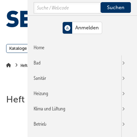
Springe
Springe
Springe
Search
auf
auf
auf
Hauptinhalt
Hauptmenü
SiteSearch
MENÜ
Home
Kataloge
Meldungen
Podcast
Produkte
Webin
Bad
Heftarchiv
Sanitär
Heizung
Heft 01-2022
Klima und Lüftung
Betrieb