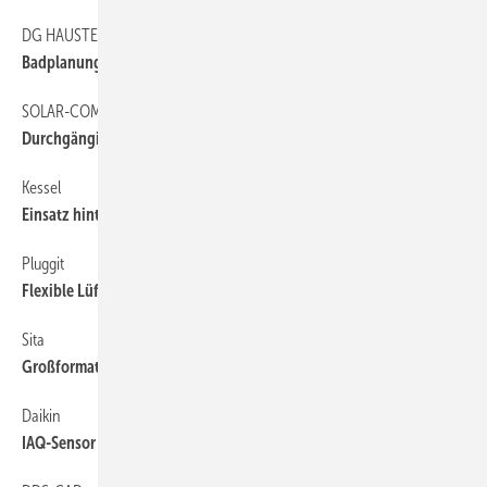
DG HAUSTECHNIK
Badplanungsdaten aus „einer Hand“
SOLAR-COMPUTER
Durchgängig planen
Kessel
Einsatz hinter Fettabscheidern
Pluggit
Flexible Lüftungsgeräte
Sita
Großformatiger Drainagerost
Daikin
IAQ-Sensor überwacht 15 Parameter