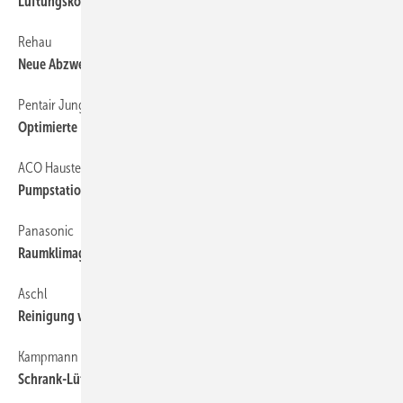
Lüftungskonzepte für Wohn- und Nichtwohngebäude
Rehau
Neue Abzweige für Abflusssystem
Pentair Jung Pumpen
Optimierte Fäkalienhebeanlage
ACO Haustechnik
Pumpstation im Baukastenprinzip
Panasonic
Raumklimagerät mit Luftreinigung
Aschl
Reinigung von Schlitz- und Kombirinnen
Kampmann
Schrank-Lüftungsgerät für Schulen