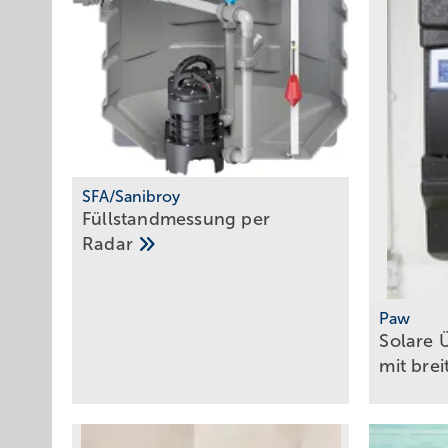
SFA/Sanibroy
Füllstandmessung per
Radar
Paw
Solare Ü
mit brei