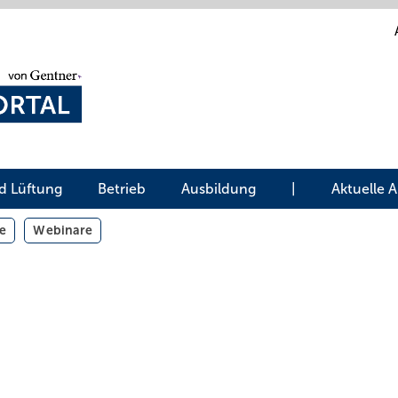
d Lüftung
Betrieb
Ausbildung
|
Aktuelle 
e
Webinare