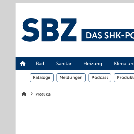
Springe
Springe
Springe
auf
auf
auf
Hauptinhalt
Hauptmenü
SiteSearch
Bad
Sanitär
Heizung
Klima un
Kataloge
Meldungen
Podcast
Produkt
Produkte