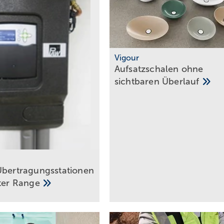
Vigour
Aufsatzschalen ohne
sichtbaren
Überlauf
bertragung s­statio­nen
ter
Range