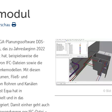
tmodul
rschau
 TGA-Planungssoftware DDS-
s, das zu Jahresbeginn 2022
hat, beispielsweise die
von IFC-Dateien sowie die
erkemodellen. Mit diesen
äumen, Fließ- und
on Rohren und Kanälen
st Equa hat in
Bild
elt und in das
riert. Damit einher geht auch
Anwendungen per IFC-Datei –