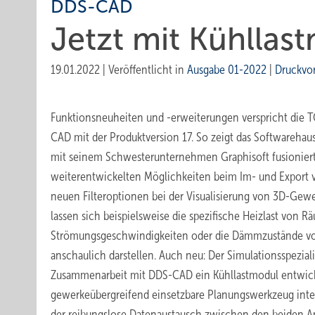
DDS-CAD
Jetzt mit Kühllas
19.01.2022
|
Veröffentlicht in
Ausgabe 01-2022
|
Druckvo
Funktionsneuheiten und -erweiterungen verspricht die
CAD mit der Produktversion 17. So zeigt das Softwarehau
mit seinem Schwesterunternehmen Graphisoft fusioniert 
weiterentwickelten Möglichkeiten beim Im- und Export 
neuen Filteroptionen bei der Visualisierung von 3D-Gew
lassen sich beispielsweise die spezifische Heizlast von R
Strömungsgeschwindigkeiten oder die Dämmzustände v
anschaulich darstellen. Auch neu: Der Simulationsspeziali
Zusammenarbeit mit DDS-CAD ein Kühllastmodul entwick
gewerkeübergreifend einsetzbare Planungswerkzeug integ
der reibungslose Datenaustausch zwischen den beiden 