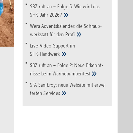
SBZ ruft an – Folge 5: Wie wird das
SHK-Jahr
2026?
Wera Adventskalender: die Schraub­
werk­statt für den
Pro­fi
Live-Video-Support im
SHK-Handwerk
SBZ ruft an – Folge 2: Neue Erkennt­
nisse beim
Wärme­pumpen­test
SFA Sanibroy: neue Web­site mit erwei­
terten
Services