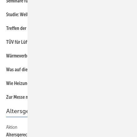
Seminare für Planer und Heizungsbauer
6
Studie: Wellness im Privatbad
6
Treffen der Badgestalter
6
TÜV für Lüftungsfachkräfte
6
Wärmeverbrauch gestiegen
6
Was auf die Branche zukommt
6
Wie Heizungsbauer bei Kunden punkten
6
Zur Messe mehr erfahren
6
Altersgerechtes Wohnen
Aktion
65
Altersgerechtes Wohnen