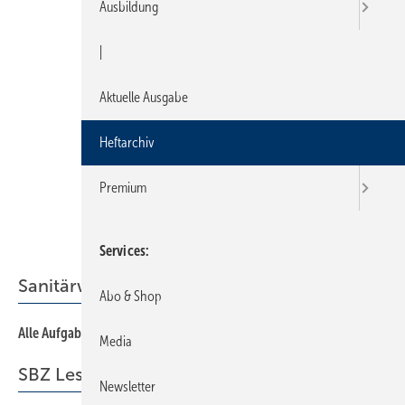
Ausbildung
|
Aktuelle Ausgabe
Heftarchiv
Premium
Services
Sanitärwirtschaft
Abo & Shop
Alle Aufgaben im Blick
10
Media
SBZ Leserforum
Newsletter