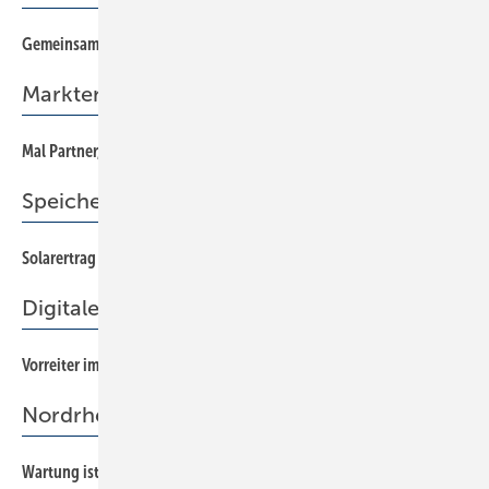
Gemeinsam erfolgreich wirtschaften
3
Marktentwicklung
Mal Partner, mal Wettbewerber
36
Speichersysteme
Solarertrag richtig nutzen
52
Digitaler Betrieb
Vorreiter im Hinterhof
58
Nordrhein-Westfalen
Wartung ist Sache des SHK-Handwerks
38