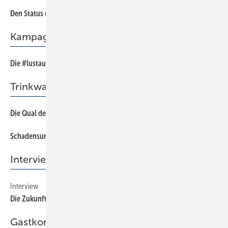
Den Status quo erfassen
46
Kampagne
Die #lustaufhandwerk zeigen
16
Trinkwasserinstallation
Die Qual der Wahl
40
Schadensursachen an Flexschläuchen
44
Interview
Interview
34
Die Zukunft fest im Blick
Gastkommentar