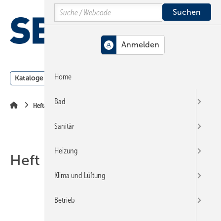
Springe
Springe
Springe
Search
auf
auf
auf
Hauptinhalt
Hauptmenü
SiteSearch
MENÜ
Home
Kataloge
Meldungen
Podcast
Produkte
Webin
Bad
Heftarchiv
Sanitär
Heizung
Heft 01-2019
Klima und Lüftung
Betrieb