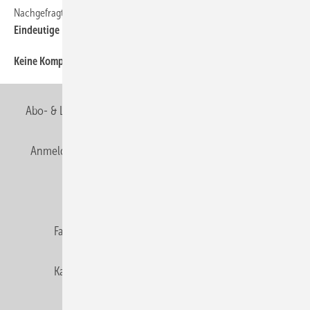
Nachgefragt
20
Eindeutige Regeln
Keine Kompromisse
26
Abo- & Leserservice
AGB
Alle Inhalte chronologisch
Anmelden
Anmeldung & Registrierung
Newsletter
Datenschutz
E-Paper
Editor's choice
Fachbeiträge
Gentner Verlag
Impressum
Karriere bei Gentner
Team
Mediaservice