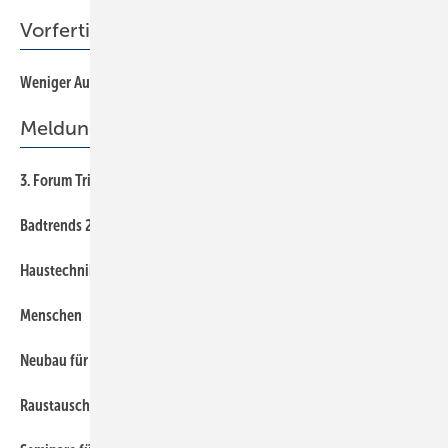
Vorfertigung
Weniger Aufwand, mehr Ertrag
12
Meldungen
3. Forum Trinkwasserhygiene
6
Badtrends 2019
6
Haustechnik zählt jetzt zu Resideo
6
Menschen
6
Neubau für Kundenservice
6
Raustauschwochen mit positiver Bilanz
6