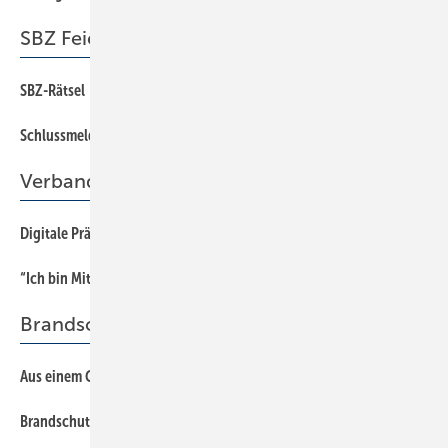
SBZ Feierabend
SBZ-Rätsel
66
Schlussmeldung
66
Verband
Digitale Präsenz verbessern
33
“Ich bin Mitglied der Berufsorganisation, weil …
32
Brandschutz
Aus einem Guss
28
Brandschutz in Hotel- und Beherbergungsgebäuden
20