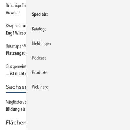
Brüchige Entlüftung
18
Auweia!
Specials
Knapp kalkuliert
18
Kataloge
Eng? Wieso eng?
Meldungen
Raumspar-WC
18
Platzangst fehl am Platze
Podcast
Gut gemeint …
18
Produkte
… ist nicht gut gemacht
Sachsen
Webinare
Mitgliederversammlung
39
Bildung als zentraler Baustein
Flächenheizung