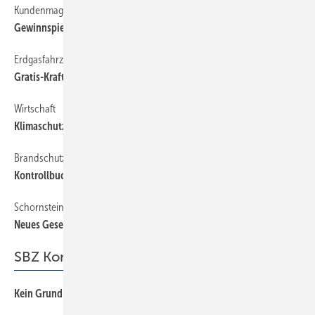
Kundenmagazin
16
Gewinnspiel verlängert
Erdgasfahrzeuge
16
Gratis-Kraftstoff für 500 Euro
Wirtschaft
16
Klimaschutz durch Bau-Investitionen
Brandschutz
16
Kontrollbuch für Löschwasseranlage
Schornsteinfeger
16
Neues Gesetz in Kraft
SBZ Kommentar
Kein Grund zur Panik
3