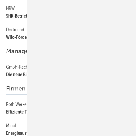
NRW
20
SHK-Betriebe für barrierefreies Bauen ausgezeichnet
Dortmund
20
Wilo-Förderpreis 2008 vergeben
Management
GmbH-Recht — mit kleiner Schwester
58
Die neue Billig GmbH
Firmen + Fakten
Roth Werke
8
Effiziente Technik mit erneuerbaren Energien
Minol
8
Energieausweis-Pflicht ­ seit 1. Januar 2009