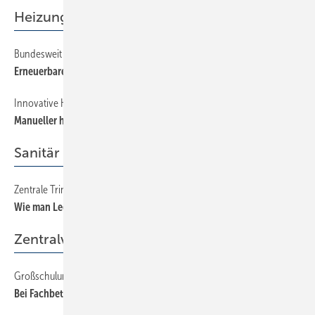
Heizung
Bundesweit Pflicht seit 1.1.2009:
50
Erneuerbare heizen dem Neubau ein
Innovative Heiztechnik: das neue „Dezentrale Pumpensystem“
44
Manueller hydraulischer Abgleich ist unnötig
Sanitär
Zentrale Trinkwassererwärmungsanlagen, Teil 1
32
Wie man Legionellen vermeidet
Zentralverband
Großschulung zum Heizungs-Check
16
Bei Fachbetrieben akzeptiert