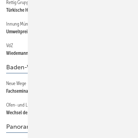
Rettig Gruppe
8
Türkische Hersteller übernommen
Innung München
8
Umweltpreis 2008 erhalten
VdZ
8
Wiedemann als Präsidentin wiedergewählt
Baden-Württemberg
Neue Wege
20
Fachseminar hydraulischer Abgleich
Ofen- und Luftheizung
20
Wechsel des Landesfachgruppenleiters
Panorama