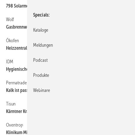
798 Solarmodule zieren Bielefelder Fußball-Arena
Specials
Wolf
38
Gasbrennwertmittelkessel heizen Schule in Hallertau
Kataloge
Ökofen
38
Meldungen
Heizzentrale für 60 Wohneinheiten
Podcast
IDM
38
Hygienische Wassererwärmung im Krankenhaus Ried
Produkte
Permatrade
38
Webinare
Kalk ist passé in der Hacienda am Chiemsee
Tisun
38
Kärntner Krankenhaus setzt auf Solarwärme
Oventrop
38
Klinikum Minden mit Armaturen ausgestattet