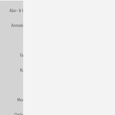
Abo- & Leserservice
AGB
Alle Inhalte chronologisch
Anmelden
Anmeldung & Registrierung
Newsletter
Datenschutz
E-Paper
Editor's choice
Fachbeiträge
Gentner Verlag
Impressum
Karriere bei Gentner
Team
Mediaservice
Mitgliedschaften und Engagement
Montagezeiten Heizung
Montagezeiten Sanitär
Online Mediadaten
Privacy Manager
RSS-Feed