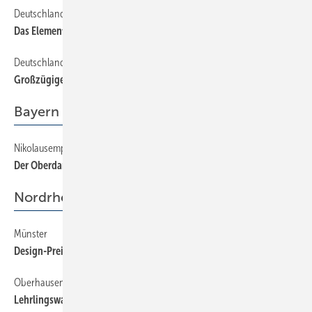
Deutschlands beste Badplaner (Teil 7/8)
26
Das Elemente-Badezimmer
Deutschlands beste Badplaner (Teil 7/8)
26
Großzügige Bad-Lounge
Bayern
Nikolausempfang in München: Obermeier verabschiedet
22
Der Oberdampferer sagt Servus
Nordrhein-Westfalen
Münster
20
Design-Preis für SHK-Betrieb
Oberhausen
20
Lehrlingswarte tagten in Oberhausen