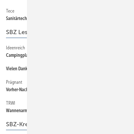
Tece
38
Sanitärtechnik in Beton gegossen
SBZ Leserforum
Ideenreich
6
Campingplatz­lösungen in der Pfalz
Vielen Dank für Ihre Leserbriefe
6
Prägnant
6
Vorher-Nachher-Foto zur Kundenakquise
TRWI
6
Wannenarmatur-Bausatz?
SBZ-Kreativ-Wettbewerb