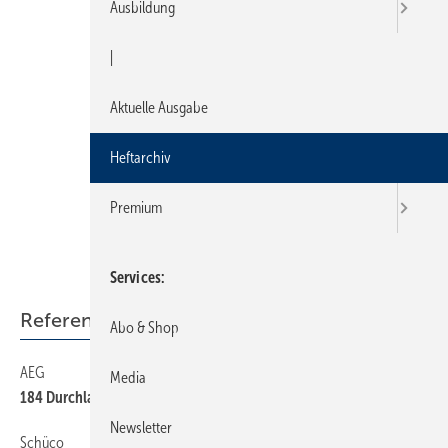
Ausbildung
|
Aktuelle Ausgabe
Heftarchiv
Premium
Services
Referenzobjekte
Abo & Shop
AEG
38
Media
184 Durchlauferhitzer in Kölner Wohnsiedlung montiert
Newsletter
Schüco
38