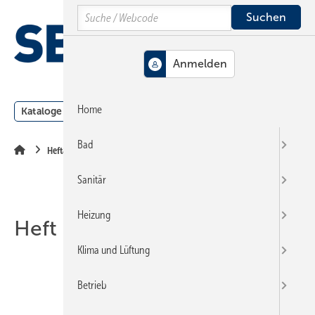
Springe
Springe
Springe
Search
auf
auf
auf
Hauptinhalt
Hauptmenü
SiteSearch
MENÜ
Home
Kataloge
Meldungen
Podcast
Produkte
Webin
Bad
Heftarchiv
Sanitär
Heizung
Heft 01-2009
Klima und Lüftung
Betrieb