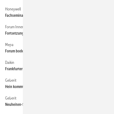
Honeywell
8
Fachseminare 2009
Forum Innenraumhygiene
8
Fortsetzung der gelungenen Premiere
Mepa
8
Forum bodengleiches Duschen
Daikin
8
Frankfurter Regionalbüro ist umgezogen
Geberit
8
Hein kommt für Steinberg
Geberit
8
Neuheiten-Show 2009