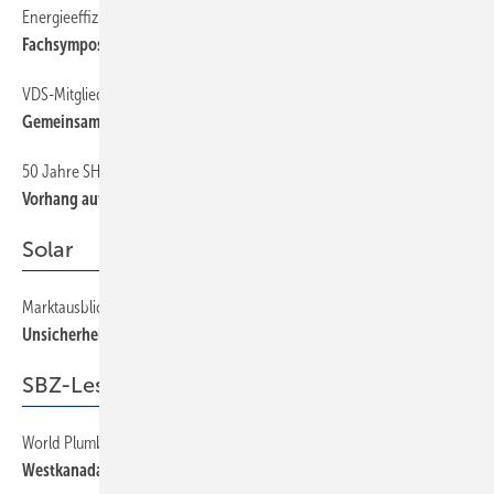
Energieeffizienz auf den Punkt gebracht
12
Fachsymposium mit Praxisbezug
VDS-Mitgliederversammlung in Berlin
24
Gemeinsam gegen die Krise
50 Jahre SHK-Weltleitmesse in Frankfurt
14
Vorhang auf für die Jubiläums-ISH
Solar
Marktausblick für Photovoltaik und Solarthermie
54
Unsicherheit und Zuversicht
SBZ-Leserreise
World Plumbing: SBZ-Leser auf Erkundungstour
62
Westkanadas Highlights