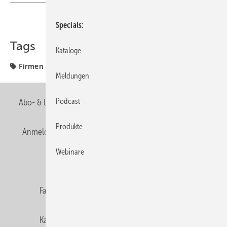
Teilen
Link kopieren
Specials
Tags
Kataloge
Firmen & Fakten
Firmen + Fakten
Premiere
Meldungen
Podcast
Abo- & Leserservice
AGB
Alle Inhalte chronologisch
Produkte
Anmelden
Anmeldung & Registrierung
Newsletter
Webinare
Datenschutz
E-Paper
Editor's choice
Fachbeiträge
Gentner Verlag
Impressum
Karriere bei Gentner
Team
Mediaservice