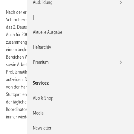
Ausbildung
Nach der erfolgreichen Premiere im Oktober 2007 findet unter der
|
Schirmherrschaft des Umweltbundesamtes am 17. und 18. Februar
das 2. Deutsche Forum Innenraumhygiene in der Messe Essen statt.
Aktuelle Ausgabe
Auch für 2009 wurde ein anspruchsvolles Kongress­programm
zusammengestellt. So wird die Veranstaltung als Fachausstellung mit
Heftarchiv
einem begleitenden Kongress von über 40 Fachvorträgen zu den
Bereichen Wasser, Schimmel, Luft, Bauprodukte, Werkstoffe, Reinigung
Premium
sowie Arbeitsschutz und Medizin einen Gesamteindruck der Hygiene-
Problematik geben und gleichzeitig marktgerechte Lösungen
aufzeigen. Die Veranstalter, der Fachverband SHK NRW, unterstützt
Services
von der Handwerkskammer Düsseldorf sowie dem Gentner Verlag
Stuttgart, entwickelten die Initiative entsprechend der Anfragen aus
Abo & Shop
der täglichen Beratungspraxis. Auch zahlreiche Planer und
Koordinatoren von Bau- und Sanierungsvorhaben wenden sich
Media
immer wieder mit Problemen an den Fachverband.
Newsletter