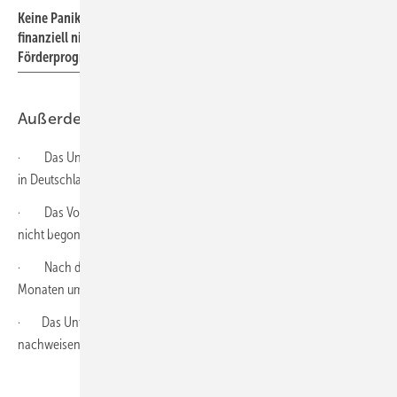
Keine Panik, als Chef (oder Chefin) müssen Sie die Digitalisierung
finanziell nicht alleine bewältigen. Es gibt jede Menge
Förderprogramme.
Außerdem zu beachten
· Das Unternehmen muss eine Betriebsstätte oder Niederlassung
in Deutschland haben, in der die Investition erfolgt.
· Das Vorhaben darf zum Zeitpunkt der Förderbewilligung noch
nicht begonnen haben.
· Nach der Bewilligung muss es in der Regel innerhalb von zwölf
Monaten umgesetzt werden.
· Das Unternehmen muss die Verwendung der Fördermittel
nachweisen können.