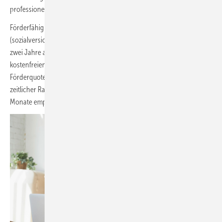
professionelle Prozessberatung.
Förderfähig sind
Betriebe ab einem Mitarbeiter
(sozialversicherungspflichtig Beschäftigte in Vollzeit), die mindestens
zwei Jahre am Markt sind. Voraussetzung ist der Besuch einer
kostenfreien Erstberatung zur Ermittlung der Förderwürdigkeit. Die
Förderquote liegt bei 80 % und umfasst zwölf Beratungstage. Als
zeitlicher Rahmen für den Beratungsprozess werden fünf bis sechs
Monate empfohlen.