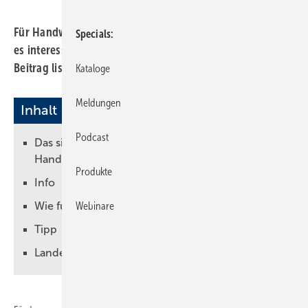
Für Handwerksunternehmen und ihre Digitalisierung gibt
Specials
es interessante Förderungen der öffentlichen Hand. Der
Beitrag listet aktuelle Fördermöglichkeiten auf.
Kataloge
Meldungen
Inhalt
Podcast
Das sind die aktuellen Förderungen für das
Handwerk
Produkte
Info
Wie funktioniert Förderung?
Webinare
Tipp
Landesfördermittel in der PDF-Übersicht