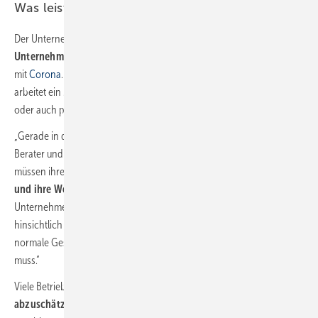
Was leistet der Bafa-Unternehmensberater?
Der Unternehmensberater
analysiert den Istzustand des
Unternehmens
und die konkreten Auswirkungen im Zusammenhang
mit
Corona
. Auf dieser Basis gibt er Handlungsempfehlungen bzw.
arbeitet ein Maßnahmenpaket aus. Das können Liquiditätspläne sein
oder auch praktische Tipps zur Kommunikation.
„Gerade in der Kommunikation ist der Bedarf jetzt immanent“, so Bafa-
Berater und Digitalisierungsexperte Michael Elbs. „Betriebe wollen und
müssen ihre Kommunikationstools optimieren, um ihr
Tagesgeschäft
und ihre Wettbewerbsfähigkeit weiterhin zu sichern“
, erklärt der
Unternehmensberater. „Aber auch Handlungsempfehlungen
hinsichtlich Auslastung und Terminierung sind gefragt, da der
normale Geschäftsbetrieb ganz neuen Anforderungen weichen
muss.“
Viele Betriebe sind nicht in der Lage,
langfristige Folgen
abzuschätzen.
„Ein Sanitärbetrieb, dessen Ausstellung momentan