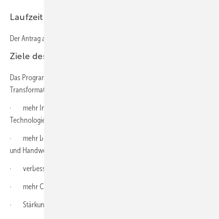
Laufzeit der Förderung
Der Antrag auf Förderung ist bis einschließlich 2023 zu stellen.
Ziele des Programms
Das Programm unterstützt KMU und Handwerk bei der digitalen
Transformation. Ziele sind:
· mehr Investitionen mittelständischer ­Unternehmen in digitale
Technologien sowie Qualifizierung und Know-how der Beschäftigten
· mehr branchenübergreifende Digitalisierungsprozesse bei KMU
und Handwerk
· verbesserte digitale Geschäftsprozesse in Unternehmen
· mehr Chancen durch digitale Geschäftsmodelle
· Stärkung der Wettbewerbs- und Innovationsfähigkeit von KMU