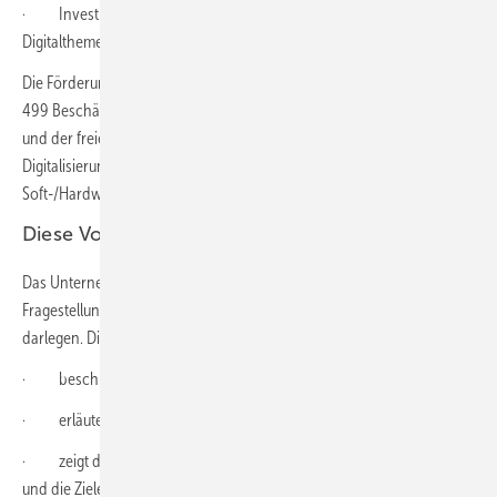
· Investitionen in die Qualifizierung der Beschäftigten zu
Digitalthemen.
Die Förderung kann von mittelständischen Unternehmen mit 3 bis
499 Beschäftigten aus allen Branchen inklusive Handwerksbetrieben
und der freien Berufe beantragt werden, die entsprechende
Digitalisierungsvorhaben planen, zum Beispiel Investitionen in
Soft-/Hardware und/oder in die Mitarbeiterqualifizierung.
Diese Voraussetzungen sind zu erfüllen
Das Unternehmen muss durch die Beantwortung gezielter
Fragestellungen beim Förderantrag einen Digitalisierungsplan
darlegen. Dieser
· beschreibt das gesamte Digitalisierungsvorhaben
· erläutert die Art und Anzahl der Qualifizierungsmaßnahmen
· zeigt den aktuellen Stand der Digitali­sierung im Unternehmen
und die Ziele, die mit der Investition erreicht werden sollen