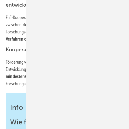
entwickeln gemeinsam
FuE-Kooperationsprojekte (technologie- und branchenunabhängig)
zwischen kleinen und mittleren Unternehmen sowie KMU und
Forschungseinrichtungen zur Entwicklung neuartiger
Produkte,
Verfahren oder technischer Dienstleistungen.
Kooperationsnetzwerke
Förderung von Netzwerk-Management-Dienstleistungen und der
Entwicklungsprojekte des Netzwerks. Die Netzwerke bestehen aus
mindestens sechs KMU sowie weiteren möglichen Partnern
wie
Forschungseinrichtungen, Großunternehmen etc.
Info
Wie funktioniert Förderung?