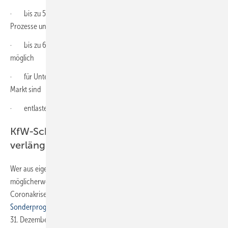
· bis zu 5 Millionen Euro für die Entwicklung neuer Produkte,
Prozesse und Dienstleistungen
· bis zu 60 % Risikoübernahme der KfW durch Nachrangkapital
möglich
· für Unternehmen und Freiberufler, die mindestens zwei Jahre am
Markt sind
· entlastet das Unternehmen bei der Sicherheitenstellung.
KfW-Schnellkredit für Kleinstunternehmen
verlängert
Wer aus eigener Kraft in Digitalisierung investiert hat, musste dafür
möglicherweise auf Rücklagen zurückgreifen, die nun angesichts der
Coronakrise fehlen. Die Bundesregierung verlängert das
KfW-
Sonderprogramm
einschließlich des
KfW-Schnellkredits
bis zum
31. Dezember 2021, um Unternehmen weiterhin verlässlich mit