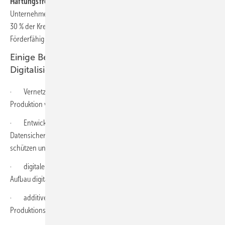
Haftungsfreistellung in Höhe von 70 %.
Vorteil: Das geförderte
Unternehmen haftet zwar weiterhin zu 100 %, muss aber nur noch für
30 % der Kreditsumme Sicherheiten bei der Hausbank hinterlegen.
Förderfähig sind KMU mit bis zu 250 Mitarbeitern.
Einige Beispiele für förderungsfähige
Digitalisierungsvorhaben:
· Vernetzung von ERP- und Produktionssystemen für die
Produktion von morgen (Industrie 4.0)
· Entwicklung und Implementierung eines IT- und/oder
Datensicherheitskonzepts, um Unternehmensdaten erfolgreich zu
schützen und Cyber-Attacken abzuwehren
· digitale Plattformen, Apps und digitale Vertriebskanäle zum
Aufbau digitaler Plattformkonzepte und des elektronischen Handels
· additive Fertigungsverfahren wie 3-D-Druck als neue innovative
Produktionsmethode in der Fertigung