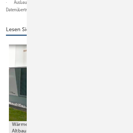
· Ausbau innerbetrieblicher Breitbandnetze für eine höhere
Datenübertragungsrate im Unternehmen.
Lesen Sie auch:
Wärmepumpen im
Heizungstausch
Altbau: Ein
Wechsel auf Wär­me­