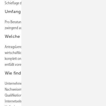
Schieflage des Unternehmens beziehen.
Umfang der Beratungen
Pro Beratungsschwerpunkt können insgesamt fünf Tage (die nicht
zwingend aufeinander folgen müssen) in Ansatz gebracht werden.
Welche Unternehmen sind antragsberechtigt?
Antragsberechtigt sind KMU, die aufgrund des Coronavirus in
wirtschaftliche Schwierigkeiten geraten sind. Beratungen können
komplett online stattfinden. Ein Pflichttermin vor Ort beim Kunden
entfällt vorerst.
Wie finde ich einen Bafa-Berater?
Unternehmensberater müssen sich als Bafa-Berater mit diversen
Nachweisen qualifizieren. Sie finden einen Hinweis auf die
Qualifikation „Bafa-Berater“ in der Regel auf der jeweiligen
Internetseite des Beratungsunternehmens. Die Förderung der