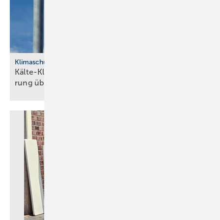
Klimaschutzziele
Kälte-Klima-Förderung: Branche for­dert Ver­län­ge­
rung über 2026
hinaus