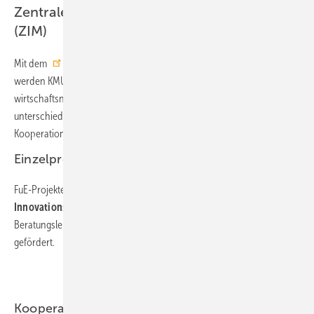
Zentrales Innovations­programm Mittelstand
(ZIM)
Mit dem
Zentralen Innovations­programm Mittelstand
(ZIM)
werden KMU und die mit ihnen zusammenarbeitenden
wirtschaftsnahen Forschungseinrichtungen gefördert. Drei
unterschiedliche Programme fördern Einzel- und
Kooperationsprojekte sowie Kooperationsnetzwerke.
Einzelprojekte: Erfindergeist wecken
FuE-Projekte in Unternehmen, um die
unternehmensinterne
Innovationskompetenz
zu entwickeln. Dienst- und
Beratungsleistungen, die Innovationen betreffen, werden zusätzlich
gefördert.
Kooperationsprojekte: Unternehmen