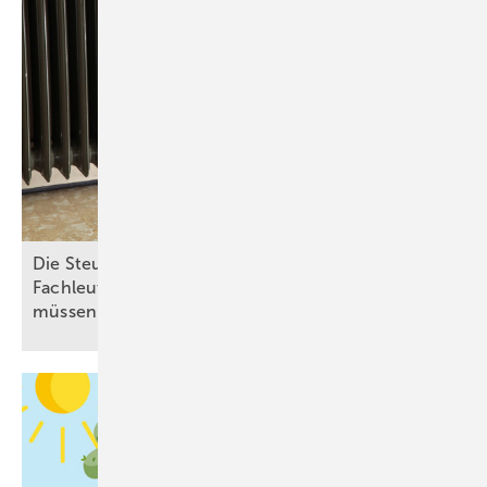
Di e Steuererklärung der Heizungswelt: Was SHK-
Fachleute zum hydraulischen Abgleich wissen
müssen