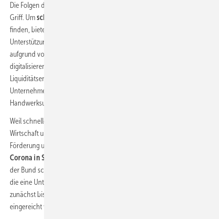
Die Folgen des Coronavirus haben die deutsche Wirtschaft fest im
Griff. Um
schnelle Lösungen für wirtschaftliche Engpässe
zu
finden, bieten externe Bafa-Unternehmensberater hilfreiche
Unterstützung an. Ob es darum geht, Bereiche des Unternehmens
aufgrund von veränderten betrieblichen Anforderungen zu
digitalisieren, neue Geschäftsfelder zu erschließen oder
Liquiditätsengpässe zu entschärfen – eine
Unternehmenssicherungsberatung ist für viele
Handwerksunternehmen jetzt existenziell.
Weil schnelle Hilfe gefordert ist, hat das Bundesministerium für
Wirtschaft und Energie (BMWi) die bestehende Rahmenrichtlinie zur
Förderung unternehmerischen Know-hows
um ein Modul für durch
Corona in Schwierigkeiten geratene KMU ergänzt.
Damit gewährte
der Bund schnelle und unbürokratische finanzielle Hilfe für Betriebe,
die eine Unternehmensberatung zurate ziehen. Anträge konnten
zunächst bis 31. Dezember 2020 beim Bafa als Bewilligungsbehörde
eingereicht werden.