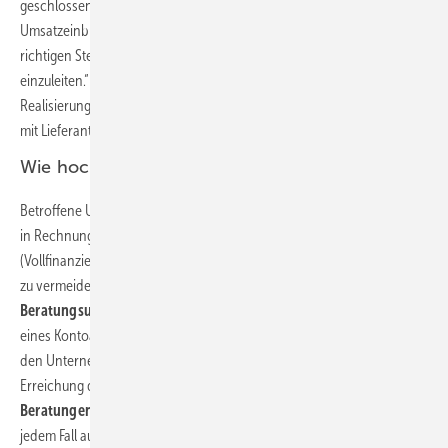
geschlossen ist, wird möglicherweise erst im Herbst einen
Umsatzeinbruch verbuchen. Hier ist es wichtig, schon jetzt an den
richtigen Stellschrauben zu drehen und erforderliche Maßnahmen
einzuleiten.“ Als Maßnahmen nennt Elbs kurzfristige Kredite, die
Realisierung von Projekten nur noch mit Anzahlung oder die Einigung
mit Lieferanten auf längere Zahlungsziele.
Wie hoch ist die Förderung?
Betroffene Unternehmen erhalten eine 100-prozentige Förderung der
in Rechnung gestellten Beratungskosten, maximal 4000 Euro
(Vollfinanzierung). Um eine Vorfinanzierung der betroffenen Betriebe
zu vermeiden,
überweist das Bafa den Zuschuss direkt an das
Beratungsunternehmen.
Auch die sonst verpflichtende Einreichung
eines Kontoauszuges, der die Bezahlung der Beratungsrechnung an
den Unternehmensberater belegt, ist zunächst ausgesetzt. Bis zur
Erreichung der maximalen Zuschusshöhe ist es
möglich, mehrere
Beratungen in Anspruch zu nehmen.
Diese müssen sich dabei in
jedem Fall auf die durch die Coronakrise verursachte wirtschaftliche