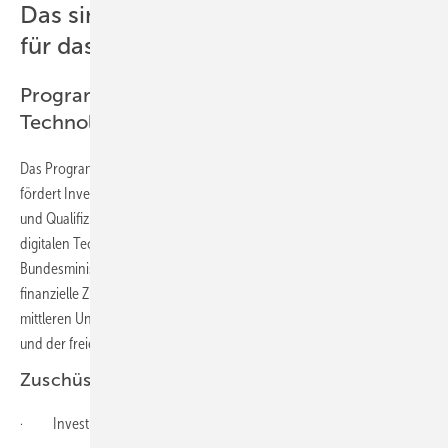
Das sind die aktuellen Förderungen
für das Handwerk
Programm „Digital Jetzt“ für digitale
Technologien und Weiterbildung
Das Programm
„Digital Jetzt – Investitionsförderung für KMU“
fördert Investitionen in digitale Technologien (Hard- und Software)
und Qualifizierungsmaßnahmen für Mitarbeiter im Umgang mit
digitalen Technologien. Ausgereicht wird die Förderung durch das
Bundesministerium für Wirtschaft und Energie (BMWi). Es gewährt
finanzielle Zuschüsse, um entsprechende Investitionen in kleinen und
mittleren Unternehmen (KMU) – einschließlich Handwerksbetrieben
und der freien Berufe – anzuregen.
Zuschüsse gibt es für
· Investitionen in digitale Technologien sowie