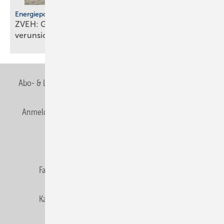
Energiepolitik
ZVEH: GModG und BEG-Än­de­rung
ver­un­si­chern
Abo- & Leserservice
AGB
Alle Inhalte chronologisch
Anmelden
Anmeldung & Registrierung
Newsletter
Datenschutz
E-Paper
Editor's choice
Fachbeiträge
Gentner Verlag
Impressum
Karriere bei Gentner
Team
Mediaservice