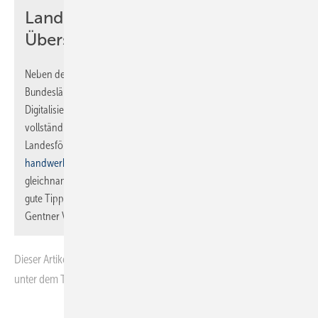
Landesfördermittel in der PDF-
Übersicht
Neben den Bundesfördermitteln haben noch einige
Bundesländer jeweils eigene Landes-Fördertöpfe rund um die
Digitalisierung in (Handwerks-)Unternehmen aufgestellt. Die
vollständige PDF-Sammlung aller Angebote (Bundes- plus
Landesfördermittel) ist abrufbar unter
www.forum-
handwerk-digital.de/downloads
. Die Plattform der
gleichnamigen Initiative bietet Handwerksunternehmern viele
gute Tipps rund ums Thema Digitalisierung. Die SBZ und der
Gentner Verlag sind Partner der Initiative.
Dieser Artikel erschien zuerst in der Heftausgabe 05-2021 der SBZ
unter dem Titel „Fördergelder einrechnen“.