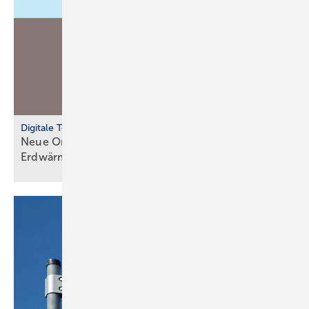
Digitale Tools
Neue Online-Services für private
Erd­wär­me­pro­jekte