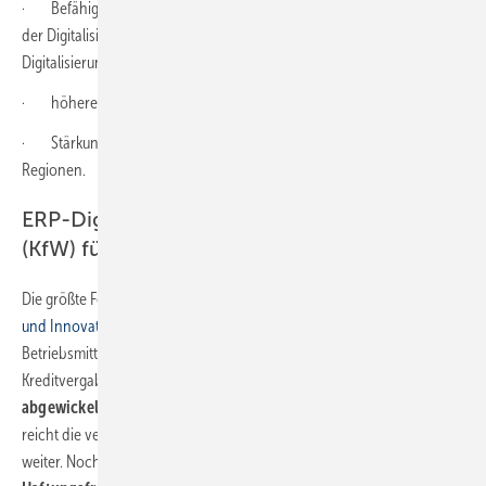
· Befähigung der Mitarbeiterinnen und Mitarbeiter, die Chancen
der Digitalisierung zu erkennen und neue Investitionen in die
Digitalisierung ihres Unternehmens anzustoßen
· höhere IT-Sicherheit in Unternehmen
· Stärkung von Unternehmen in wirtschaftlich strukturschwachen
Regionen.
ERP-Digitalisierungs- und Innovationskredit
(KfW) für Investitionen und Betriebsmittel
Die größte Förderbank KfW bietet mit dem
ERP-Digitalisierungs-
und Innovationskredit
vergünstigte Darlehen für Investitionen und
Betriebsmittel. Die maximale Kreditsumme liegt bei 25 Millionen Euro.
Kreditvergaben werden
über die zwischengeschaltete Hausbank
abgewickelt.
Letztere prüft die Förderwürdigkeit und Bonität und
reicht die vergünstigten Konditionen der KfW an den Kreditnehmer
weiter. Noch interessanter als die niedrigen Zinsen ist eine
optionale