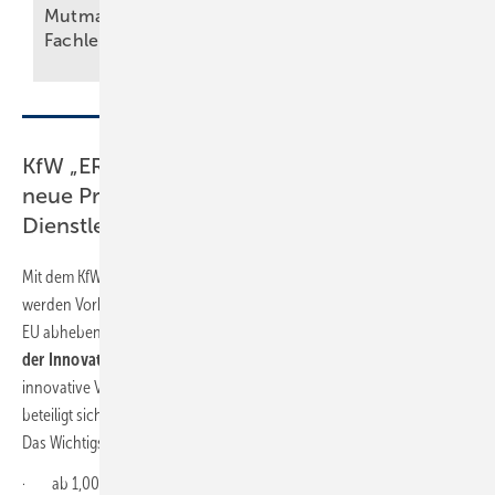
Mutmacher für
pum­pe: Kre­dit ab
Fachleute
0,01 %
Jah­res­zins
KfW „ERP-Mezzanine für Innovation“ für
neue Produkte, Prozesse und
Dienstleistungen
Mit dem KfW-Förderprogramm
„ERP-Mezzanine für Innovation“
werden Vorhaben unterstützt, die sich vom Stand der Technik in der
EU abheben, und solche, die neu sind für das Unternehmen. Der
Kern
der Innovation muss beim Unternehmen liegen.
Entweder wird das
innovative Vorhaben selbst durchgeführt oder das Unternehmen
beteiligt sich durch einen wesentlichen eigenen innovativen Beitrag.
Das Wichtigste in Kürze:
· ab 1,00 % effektivem Jahreszins