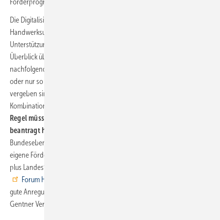
Förderprogramme
Die Digitalisierung des eigenen Betriebs müssen
Handwerksunternehmer finanziell nicht allein vorantreiben. Es gibt
Unterstützung aus unterschiedlichsten Richtungen. Einen aktuellen
Überblick über die wichtigsten Förderprogramme liefert die
nachfolgende Aufstellung. Viele Maßnahmen sind zeitlich befristet
oder nur so lange gültig, bis die ursprünglich bereitgestellten Mittel
vergeben sind. Unter bestimmten Voraussetzungen ist auch die
Kombination mehrerer Förderangebote möglich. Wichtig:
In der
Regel müssen Sie die Mittel bereits vor dem Projektstart
beantragt haben!
Die folgende Übersicht stellt alle Angebote auf
Bundesebene vor. Dazu haben noch einige Bundesländer jeweils
eigene Fördertöpfe eingerichtet. Die vollständige Sammlung (Bundes-
plus Landesfördermittel) ist abrufbar (siehe
Tipp)
. Die Plattform des
Forum Handwerk Digital
bietet Handwerksunternehmern viele
gute Anregungen rund ums Thema
Digitalisierung
. Die SBZ und der
Gentner Verlag sind Partner der Initiative.