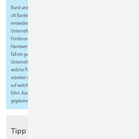
Bund und Länder setzen zur Abwicklung ihrer Förderprogramme
oft Banken als Projektträger ein. Die Antragstellung erfolgt
entweder über die Hausbank oder über freie
Unternehmensberater, die auch die Antragstellung der jeweiligen
Förderung übernehmen. Beratungen sind auch über die
Handwerkskammern möglich. Professionelle Hilfe ist auf jeden
Fall ein guter Weg, um eine Förderung zu bekommen. Freie
Unternehmensberater unterstützen und helfen bei der Analyse,
welche Prozesse im Unternehmen digitalisiert werden sollen. Sie
arbeiten dann mit Ihnen gemeinsam eine Strategie aus, die zeigt,
auf welchem Weg die Digitalisierung Ihr Unternehmen zum Erfolg
führt. Auch diese Leistungen externer Experten sind
gegebenenfalls förderwürdig!
Tipp