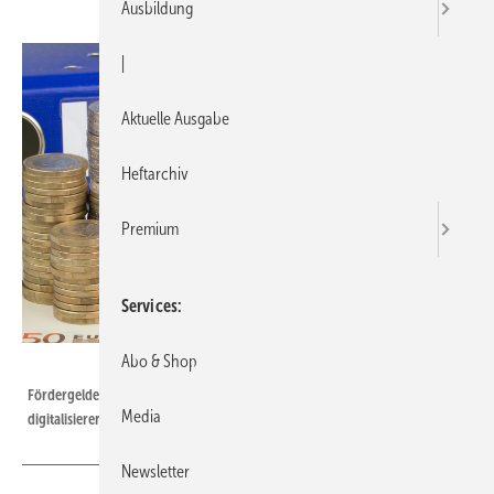
Ausbildung
|
Aktuelle Ausgabe
Heftarchiv
Premium
Services
Abo & Shop
magele-picture - stock.adobe.com
Fördergelder sollten sich Handwerksunternehmer, die ihren Betrieb
Media
digitalisieren möchten, nicht entgehen lassen.
Newsletter