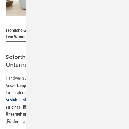
Bild: iStock / Getty Images Plus / fizkes
Fröhliche Gesichter: bei dem reichhaltigen Fördermittelangebot
kein Wunder.
Soforthilfe fü r Handwerker durch
Unternehmensberater
Handwerksunternehmen, die unter den wirtschaftlichen
Auswirkungen aufgrund des Coronavirus leiden, können Förderungen
für Beratungen beim
Bundesamt für Wirtschaft und
Ausfuhrkontrolle
(Bafa) beantragen. Bewilligt werden
Beratungen bis
zu einer Höhe von 4000 Euro für kleine und mittlere
Unternehmen.
Möglich macht dies eine modifizierte Richtlinie der
„Förderung unternehmerischen Know-hows“.