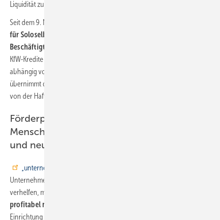
Liquidität zu versorgen.
Seit dem 9. November 2020 steht der KfW-Schnellkredit zudem
auch
für Soloselbstständige und Unternehmen mit bis zu zehn
Beschäftigten
zur Verfügung. Über die Hausbank können Sie diese
KfW-Kredite mit einer Höhe von bis zu 300 000 Euro beantragen,
abhängig von dem im Jahre 2019 erzielten Umsatz. Der Bund
übernimmt dafür das vollständige Risiko und stellt die Hausbanken
von der Haftung frei
Förderprogramm „unternehmensWert:
Mensch plus“ für nachhaltige Strategien
und neue Konzepte
„unternehmensWert: Mensch plus“
soll kleinen und mittleren
Unternehmen zu nachhaltigen Strategien und neuen Konzepten
verhelfen, mit denen sie die Möglichkeiten der
Digitalisierung
profitabel nutzen
können. Die Leistung bezieht sich auf die
Einrichtung betrieblicher „Lern- und Experimentierräume“ und