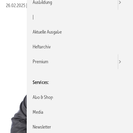
Ausbildung
26.02.2025
|
Veröffentlicht in
Ausgabe 02-2025
|
Aktuelle Ausgabe
Heftarchiv
Premium
Services
Abo & Shop
Media
Newsletter