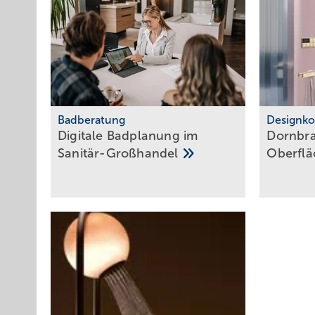
Lesen Sie auch:
Badberatung
Designko
Digitale Bad­pla­nung im
Dornbra
Sa­ni­tär-Groß­han­del
Ober­fl
Umfass ende Badgestaltung denk
das Lichtkonzept
mit
Auf der anderen Seite wurde die Vorwandschale gegengle
Porzellan in 120 cm Breite. Die filigrane Optik und de