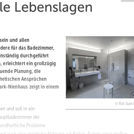
lle Lebenslagen
sein und allen
ndere für das Badezimmer,
genständig durchgeführt
 erleichtert ein großzügig
auende Planung, die
thetischen Ansprüchen
tark-Nienhaus zeigt in einem
Bild: Star
en und soll in ein
Hauptbadezimmer der
sundheitliche Probleme
uend auch eine mögliche Nutzung auf Rollen. Neben einer großen