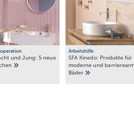
operation
Arbeitshilfe
cht und Jung: 5 neue
SFA Kinedo: Produkte für
ä­chen
moderne und barriere­ar
Referenzprojekt Geberit
Serielle Badfertigung im
Bäder
t
Pful­len­dor­fer
Pfle­ge­zen­trum
ich ausgearbeitet und trägt einen großzügigen Doppelwaschtisch a
r Umstand, dass sich zwischen den zwei getrennten Waschmulden eine