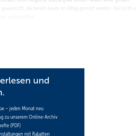
wünscht, die bereits heute im Alltag genutzt werden. Viel Licht 
mer vorherrschen.
 durch Pumpenablauf
 1. OG gelegen. Ein Deckendurchbruch in das darunterliegende
unbedingt vermieden werden. Der Zuschnitt des Raumes, die gewü
ngen die Position der Duschzone in der rechten unteren Ecke des
 Gründen nur durch einen Pumpenablauf realisieren (Jung/Dallmer).
terlesen und
 werden und das Abwasser in die gegenüberliegende Strangleitung
n.
hten die Bauherren vollständig nutzen und verzichten auf eine mö
be – jeden Monat neu
 Eck. Maximale Griffmöglichkeiten und auch die Option, einen ele
ng zu unserem Online-Archiv
n sie. Ein Unterputzmischer mit einer komfortablen Dreh­umstellun
efte (PDF)
chers ist bewusst im vorderen Bereich der Dusche montiert. Die Nut
nstaltungen mit Rabatten