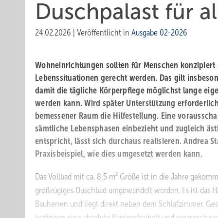
Duschpalast für a
24.02.2026
|
Veröffentlicht in
Ausgabe 02-2026
Wohneinrichtungen sollten für Menschen konzipiert 
Lebenssituationen gerecht werden. Das gilt insbeso
damit die tägliche Körperpflege möglichst lange ei
werden kann. Wird später Unterstützung erforderlich,
bemessener Raum die Hilfestellung. Eine voraussch
sämtliche Lebensphasen einbezieht und zugleich äs
entspricht, lässt sich durchaus realisieren. Andrea S
Praxisbeispiel, wie dies umgesetzt werden kann.
Das Vollbad mit ca. 8,5 m² Größe ist in die Jahre gekomm
großzügiges Duschbad umgewandelt werden. Es ist das 
Bauherren und liegt direkt neben dem Schlafzimmer. Ge
bedingen eine absolute Barrierefreiheit und vorausscha