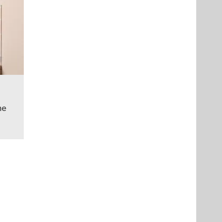
me
us