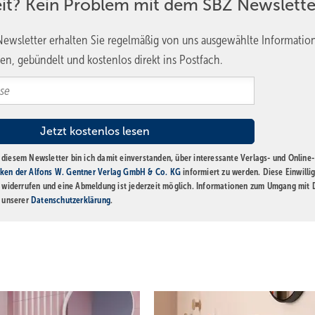
eit? Kein Problem mit dem SBZ Newslette
 den im Bad bestehenden Rohrschacht an. Neben der technischen
n Bereich sinnvoll genutzt werden.
ewsletter erhalten Sie regelmäßig von uns ausgewählte Informatio
rsprünglich entstand die Idee aufgrund einer gewünschten Verlänge
en, gebündelt und kostenlos direkt ins Postfach.
der Planungen erübrigt hat. Dieser zur Verfügung stehende Platz wird
 passend lackiert, bindet er sich nahezu unsichtbar in das Fugenbil
ung als Nachtlicht geschaltet
diesem Newsletter bin ich damit einverstanden, über interessante Verlags- und Online-
ken der Alfons W. Gentner Verlag GmbH & Co. KG
informiert zu werden. Diese Einwilli
Bewohner hiermit vertraut waren und die Vorteile des neuen WC ber
t widerrufen und eine Abmeldung ist jederzeit möglich. Informationen zum Umgang mit
n unserer
Datenschutzerklärung
.
 Verstärkungen für die beiden Stützklappgriffe erweitert den Komfor
kte Beleuchtung auf der Vorwandschale wird zudem automatisch per
t mehr Sicherheit zu gewährleisten. Im Gegensatz zu den lichtstark
schein, der auch nachts angenehm wirkt.