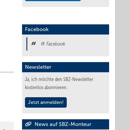
sich
Facebook
eser
r
Facebook
sser
Newsletter
Ja, ich möchte den SBZ-Newsletter
kostenlos abonnieren.
als
Jetzt anmelden!
News auf SBZ-Monteur