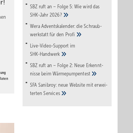
r!
SBZ ruft an – Folge 5: Wie wird das
SHK-Jahr
2026?
nen
rung
Wera Adventskalender: die Schraub­
 durch
werk­statt für den
Pro­fi
d ein
Live-Video-Support im
SHK-Handwerk
SBZ ruft an – Folge 2: Neue Erkennt­
gung
nisse beim
Wärme­pumpen­test
eits zu
 Daten
SFA Sanibroy: neue Web­site mit erwei­
t am
terten
Services
en