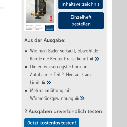
Inhaltsverzeichnis
und
Einzelheft
bestellen
Aus der Ausgabe:
Wie man Bäder verkauft, obwohl der
nschte
Kunde die Reuter-Preise
kennt
Die entwässerungstechnische
 Durch
Autobahn – Teil 2: Hydraulik am
Limit
Mehrraumlüftung mit
gliche
Wärmerückgewinnung
ganten,
2 Ausgaben unverbindlich testen:
g wird
zung
Jetzt kostenlos testen!