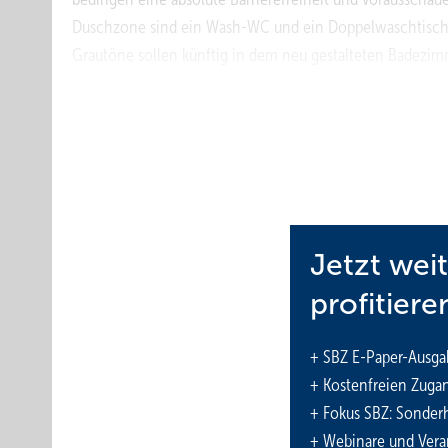
Duschzone sind ein Wash-WC und ein Doppelwaschtisch ge
Grautöne sollen künftig in dem neu gestalteten Badezim
Bodenbündige Duschzone
Das Badezimmer ist im Einfamilienhaus der Bauherren im
Wohnzimmer – um den Duschablauf zu versenken – soll 
Möblierung und die notwendigen Bewegungsflächen bedi
Raumes. Die Bodenbündigkeit lässt sich aus technischen
Jetzt wei
den ausreichend hohen Bodenaufbau kann er gut verbaut
profitiere
pumpen.
Die zur Verfügung stehende Fläche von 120 x 150 cm möc
+ SBZ E-Paper-Ausga
gemauerte Sitzbank zugunsten eines Stangensystems über
+ Kostenfreien Zuga
optisch ansprechenden Klappsitz einzuhängen, überzeuge
+ Fokus SBZ: Sonderh
anstatt eines Thermostats gewählt. Die Position des Mis
+ Webinare und Vera