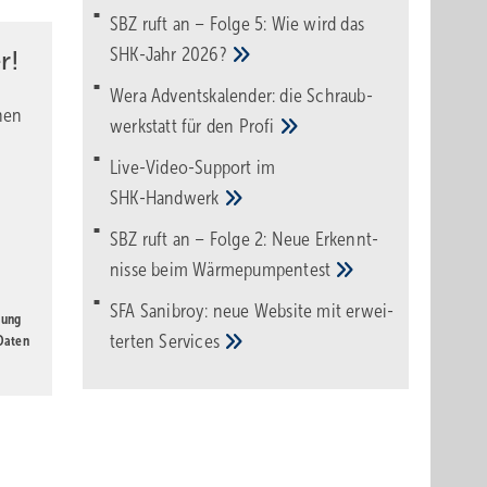
SBZ ruft an – Folge 5: Wie wird das
SHK-Jahr
2026?
r!
Wera Adventskalender: die Schraub­
nen
werk­statt für den
Pro­fi
Live-Video-Support im
SHK-Handwerk
SBZ ruft an – Folge 2: Neue Erkennt­
nisse beim
Wärme­pumpen­test
SFA Sanibroy: neue Web­site mit erwei­
gung
terten
Services
 Daten
Palette CAD