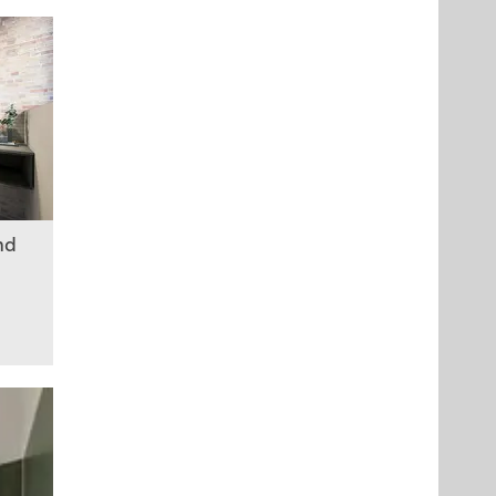
nd
Palette CAD