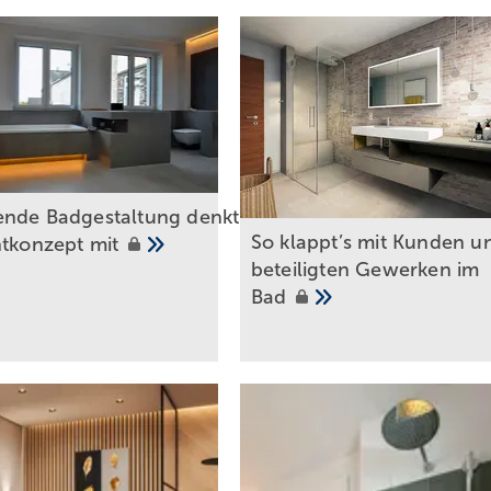
ende Badgestaltung denkt
So klappt’s mit Kunden u
htkonzept
mit
beteiligten Gewerken im
Bad
Bild: 