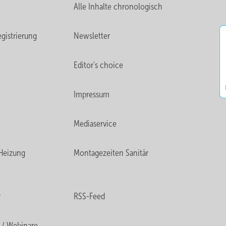
Alle Inhalte chronologisch
gistrierung
Newsletter
Bild: 
Editor's choice
Impressum
online unter:
Mediaservice
Heizung
Montagezeiten Sanitär
r
RSS-Feed
 / Webinare