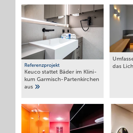
Umfass 
Referenzprojekt
das Lic
Keuco stattet Bäder im Kli­ni­
kum Gar­misch-Par­ten­kir­chen
aus