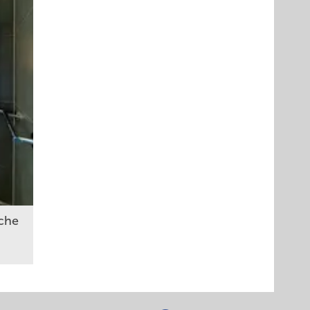
(oben)
sche