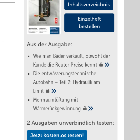
Inhaltsverzeichnis
Einzelheft
bestellen
end
Aus der Ausgabe:
Wie man Bäder verkauft, obwohl der
n
Kunde die Reuter-Preise
kennt
ngen.
Die entwässerungstechnische
nal-
Autobahn – Teil 2: Hydraulik am
Limit
Mehrraumlüftung mit
Wärmerückgewinnung
t. Es
2 Ausgaben unverbindlich testen:
, die
Jetzt kostenlos testen!