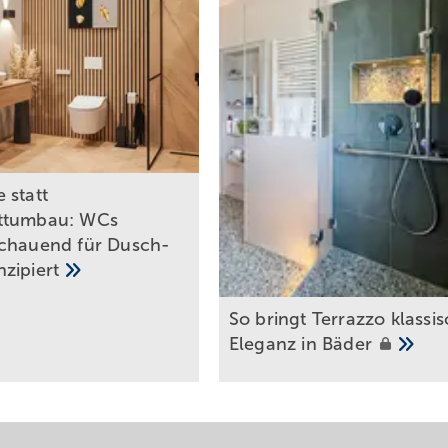
sammenstellen, inklusive bemaßtem Grundriss (unten), Frontabwicklung 
 statt
ttumbau: WCs
chauend für Dusch-
nzipiert
So bringt Terrazzo klassi
Eleganz in
Bäder