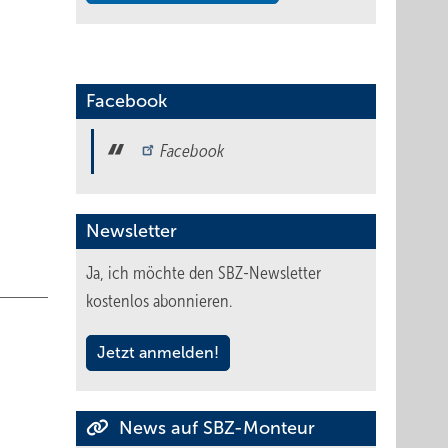
n
tigt
Facebook
ndwerk
Facebook
zbare
rfolgt
Newsletter
Ja, ich möchte den SBZ-Newsletter
kostenlos abonnieren.
Jetzt anmelden!
News auf SBZ-Monteur