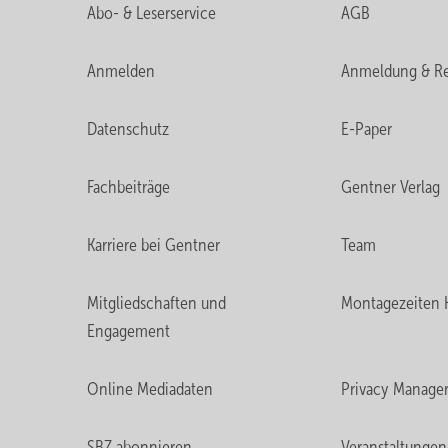
Abo- & Leserservice
AGB
Anmelden
Anmeldung & Re
Datenschutz
E-Paper
Mehr Badplanung online
Fachbeiträge
Gentner Verlag
Weitere Beiträge rund um das Thema Badplanung gibt es 
Karriere bei Gentner
Team
www.sbz-online.de/tags/badplanung
Mitgliedschaften und
Montagezeiten 
Engagement
Online Mediadaten
Privacy Manage
SBZ abonnieren
Veranstaltungen