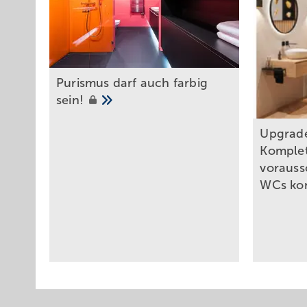
Mit wenigen Klicks lässt sich in Palette CAD ein Exposé zu
sowie Stücklisten (Bild rechte Seite).
Purismus darf auch farbig
sein!
Upgrade
Komple
vorauss
WCs
ko