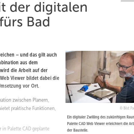
t der digitalen
fürs Bad
ereichen – und das gilt auch
mbination aus dem
ird die Arbeit auf der
r Web Viewer bildet dabei die
Umsetzung vor Ort.
kation zwischen Planern,
etet praktische Funktionen,
Bild: P
Ein digitaler Zwilling des zukünftigen Rau
Palette CAD Web Viewer erleichtert die Arb
r in Palette CAD geplante
der Baustelle.