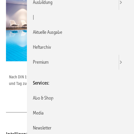
Ausbildung
|
Aktuelle Ausgabe
Heftarchiv
Premium
Thies Rätzke
Nach DIN 19643 müssen mindestens 30 l frisches Wasser pro Badegast
Services
und Tag zugeführt werden.
Abo & Shop
Media
Newsletter