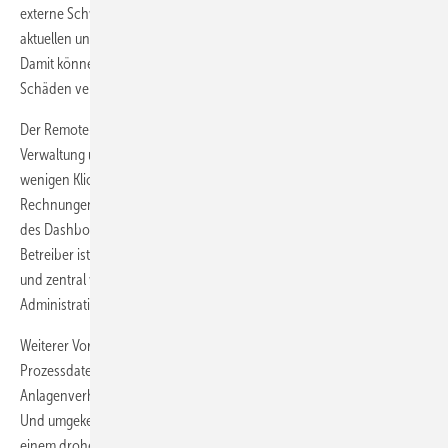
externe Schwimmbadexperten können so aus der Ferne sämtliche
aktuellen und historischen Daten von allen Geräten aus abrufen.
Damit können kritische Entwicklungen rechtzeitig erkannt und
Schäden vermieden werden.
Der Remote-Service schafft vollständige Transparenz in Bezug auf die
Verwaltung und Dokumentation anlagenrelevanter Daten. Mit nur
wenigen Klicks haben Anlagenbetreiber Zugriff auf Serviceberichte,
Rechnungen oder andere Dokumente. Gleichzeitig lassen sich mithilfe
des Dashboards Wartungstermine planen. Praktisch für manche
Betreiber ist zudem, dass sich die Daten mehrerer Standorte bündeln
und zentral verwalten lassen. Dadurch sinkt der
Administrationsaufwand erheblich.
Weiterer Vorteil: Durch die Erfassung, Speicherung und Analyse der
Prozessdaten erkennt die Software selbstständig Trends im
Anlagenverhalten und nutzt intelligente Algorithmen zur Optimierung.
Und umgekehrt kann sie bei einer Verschlechterung der Leistung oder
einem drohenden Anlagenausfall rechtzeitig warnen.