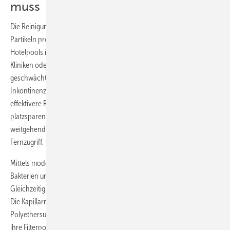
muss
Die Reinigungsleistung von Mehrschichtfiltern liegt bei etwa 150
Partikeln pro Milliliter. Für viele öffentliche Schwimmbäder oder
Hotelpools ist das vollkommen ausreichend. In Krankenhäusern,
Kliniken oder Sanatorien benötigen die hochempfindlichen oder
geschwächten Badegäste jedoch einen besseren Schutz. Auch durch
Inkontinenz können höhere Anforderungen entstehen, sodass eine
effektivere Reinigungstechnik angezeigt ist. Eine hochwirksame und
platzsparende Variante ist die Ultrafiltrationstechnik. Sie arbeitet
weitgehend automatisiert und bietet zudem einen vollständigen
Fernzugriff.
Mittels moderner Membrantechnik lassen sich einerseits Viren,
Bakterien und Keime vollständig aus dem Badewasser entfernen.
Gleichzeitig profitieren Betreiber von einer hohen Wasserausbeute.
Die Kapillarmembranen der Ultrafiltration bestehen aus
Polyethersulfon-Hohlfasern. Mit einer Größe von nur 0,01 µm sind
ihre Filterporen so winzig, dass weder Bakterien noch Viren eine