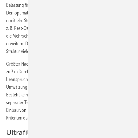
Belastung finden solche Rückspülungen zwei Mal pro Woche statt.
Den optimalen Zeitpunkt kann man z. B. über den Differenzdruck
ermitteln. Steigen die Anforderungen an die Wasserqualität oder muss
z. B. Rest-Ozon oder gebundenes Chlor entfernt werden, lässt sich
die Mehrschicht-Filtertechnik beispielsweise durch Aktivkohlefilter
erweitern. Diese Systeme können mit ihrer feinporigen inneren
Struktur viele weitere Schadstoffe adsorptiv binden.
Größter Nachteil der Mehrschichtfilter ist ihr großer Platzbedarf. Bis
zu 3 m Durchmesser und 4 m Bauhöhe können größere Filteranlagen
beanspruchen. Je nach Beckengröße, Nutzung und erforderlicher
Umwälzung sind häufig sogar mehrere solcher Anlagen installiert.
Besteht keine Möglichkeit zur Außenaufstellung, ist dafür immer ein
separater Technikraum erforderlich. Gerade beim nachträglichen
Einbau von Filtertechnik kann der Platzbedarf durchaus ein K.-o.-
Kriterium darstellen.
Ultrafiltration: wenn es sauberer sein