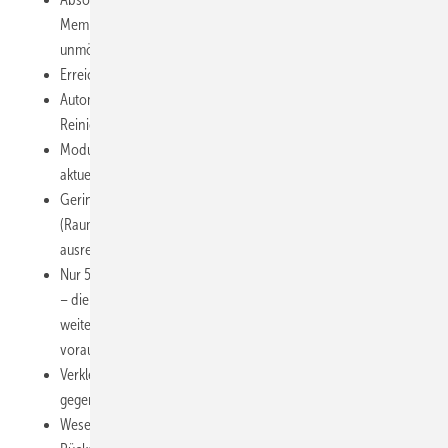
Membrane passieren können. Filterverkeimungen dadurch
unmöglich
Erreichbare Reinheit: ca. 1 Partikel/ml Wasser
Automatischer Betrieb mit eigenständiger Spülung und
Reinigung
Modular aufgebaute Anlagen, dadurch flexible Anpassung an
aktuelle oder künftige Erfordernisse problemlos möglich
Geringer Platzbedarf, vor allem bei Sanierungen ideal
(Raumhöhen bis 2,40 m und Türbreiten bis 70 cm
ausreichend). Aufstellung im Beckenumgang möglich
Nur 50 % des Volumenstromes einer Mehrschicht-Filteranlage
– die vorhandenen Verrohrungen und Beckeneinbauten
weiterhin nutzbar, eine vorhandene gute Beckenhydraulik
vorausgesetzt
Verkleinerter Aufbereitungs-Volumenstrom, ca. 30 bis 50 %
gegenüber Festbettfiltern
Wesentlich kleinere Kanalableitung gegenüber Festbettfiltern