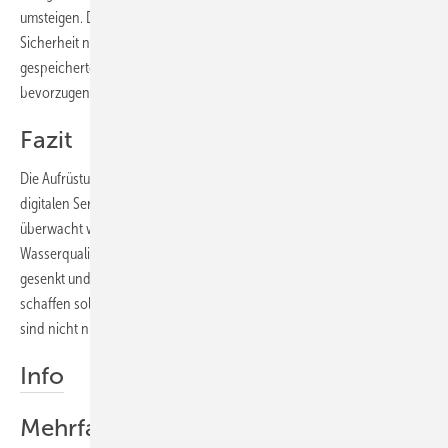
umsteigen. Doch Achtung: Bei diesem Schritt sollte man das Thema
Sicherheit nicht aus dem Blick verlieren. Gerade wegen der Vielzahl
gespeicherter Informationen sind jene Remote-Service-Lösungen zu
bevorzugen, die hohe Standards in der Datensicherheit befolgen.
Fazit
Die Aufrüstung von Schwimmbadwasser-Aufbereitungsanlagen mit
digitalen Services eignet sich besonders dort, wo mehrere Anlagen
überwacht werden müssen und die Anforderungen an die
Wasserqualität hoch sind. So können der administrative Aufwand
gesenkt und die Anlagensicherheit optimiert werden. Idealerweise
schaffen solche Tools auch die Integration von Fremdanlagen und
sind nicht nur auf einen Hersteller beschränkt.
Info
Mehrfach- und Ultrafiltration im