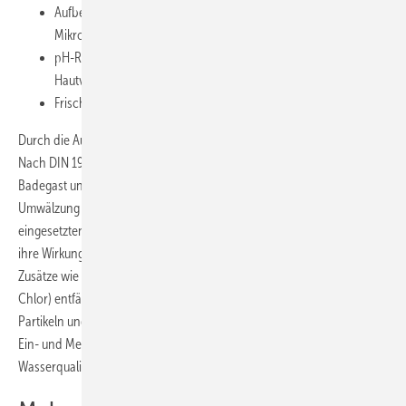
Aufbereitung: Entfernung von Schadstoffen und
Mikroorganismen
pH-Regelung: optimale Wirkung von Desinfektionsmitteln,
Hautverträglichkeit
Frischwasserzulauf.
Durch die Aufbereitung wird das Wasser umgewälzt und ausgetauscht.
Nach DIN 19643 müssen mindestens 30 l frisches Wasser pro
Badegast und Tag zugeführt werden. Gleichzeitig sorgen die
Umwälzung und die passende Beckenhydraulik dafür, dass die
eingesetzten Desinfektionsmittel alle Stellen im Becken erreichen und
ihre Wirkung entfalten können. Neben der Zugabe chemischer
Zusätze wie Flockungs-, pH-Korrektur- oder Desinfektionsmittel (z. B.
Chlor) entfällt ein wichtiger Teil der Reinigung auf die Beseitigung von
Partikeln und Schwebstoffen. Diese Aufgabe übernehmen in der Regel
Ein- und Mehrschichtfilter und bei erhöhten Anforderungen an die
Wasserqualität meist Ultrafiltrationsanlagen.