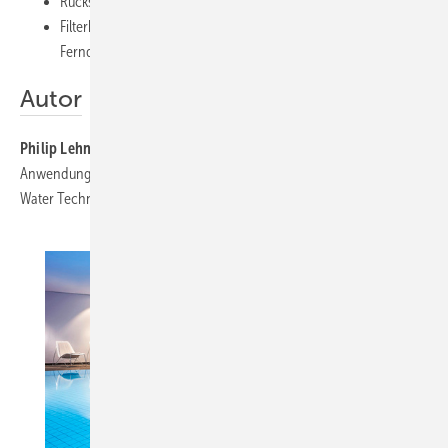
Rückspülung während des Betriebs möglich
Filterbeutel mit SP und 7"-Touchdisplay. Komplette
Ferndiagnose der Anlagendaten möglich
Autor
Philip Lehnberg
, Service-Produktmanager spezialisiert auf digitale
Anwendungen und Experte für das Servicetool Aquavista von Veolia
Water Technologies.
www.veoliawatertechnologies.de