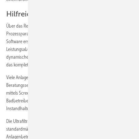
Hilfreiche Zusatzservices
Über das Remote-Monitoring stehen sämtliche anlagenrelevante
Prozessparameter und Kennzahlen in Echtzeit zur Verfügung. Die
Software erstellt automatisch Statistiken und Trenddarstellungen.
Leistungsabfälle können so schnell erkannt und behoben werden. Die
dynamische Prozessvisualisierung ist übersichtlich gestaltet und zeigt
das komplette Anlagenschema samt angeschlossener Technik.
Viele Anlagenhersteller bieten ergänzend noch umfassende
Beratungsservices an. Dazu gehört z. B. ein Serviceingenieur, der
mittels Screen-Sharing per Telefon, Chat oder Videotelefonie die
Badbetreiber kompetent unterstützt. So lassen sich viele vorbeugende
Instandhaltungsmaßnahmen einfach an den Hersteller outsourcen.
Die Ultrafiltrationsanlagen von Veolia Water Technologies sind bereits
standardmäßig mit entsprechender Software ausgestattet.
Anlagenbetreiber können so jederzeit auf die digitalen Services