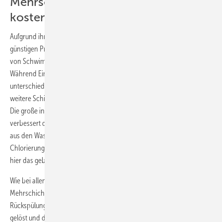
Mehrschichtfilter: robust und
kostengünstig
Aufgrund ihrer robusten Eigenschaften und ihres vergleichsweise
günstigen Preises sind Ein- und Mehrschichtfilter für die Aufbereitung
von Schwimmbadwasser mit Abstand am weitesten verbreitet.
Während Einschichtfilter lediglich aus Quarzkies oder Sand in
unterschiedlicher Körnung bestehen, besitzen Mehrschichtfilter
weitere Schichten aus Bims, Lava, Filterkoksen oder Anthrazitkohle.
Die große innere Oberfläche dieser zusätzlichen aktiven Schichten
verbessert die Reinigungsleistung, sodass auch Reaktionsprodukte
aus den Wasserinhaltsstoffen mit Desinfektions- und
Chlorierungsmitteln entfernt werden können. Am bekanntesten sind
hier das gebundene Chlor und die Trihalogenmethane (THM).
Wie bei allen mechanisch arbeitenden Filtern ist die Filterkapazität von
Mehrschichtfiltern nach einer gewissen Zeit erschöpft. Durch
Rückspülung werden dann die Schmutzpartikel aus dem Filterbett
gelöst und das Spülabwasser in die Kanalisation abgeführt. Je nach