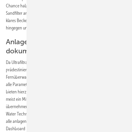
Chance haben, sie zu passieren. Gegenüber einem herkömmlichen
Sandfilter arbeitet die Ultrafiltration 200-mal feiner und liefert absolut
klares Beckenwasser. Gelöste Stoffe und Salze können die Membran
hingegen ungehindert passieren.
Anlagenrelevante Daten
dokumentieren
Da Ultrafiltrationsanlagen weitgehend automatisiert arbeiten, sind sie
prädestiniert für die Anbindung an eine zentrale Steuerung mit
Fernüberwachung. Ihr Betrieb wird dadurch permanent überwacht,
alle Parameter kontrolliert und dokumentiert. Verschiedene Hersteller
bieten hierzu unterschiedliche zusätzliche Services an. War früher
meist ein Mitarbeiter für die zeitaufwendigen Aufgaben abgestellt,
übernehmen heute Tools, wie beispielsweise Aquavista von Veolia
Water Technologies, diesen Part. Die Software sammelt automatisch
alle anlagenrelevanten Informationen und stellt sie über ein
Dashboard per Webportal bereit. Die eigenen Mitarbeiter, aber auch