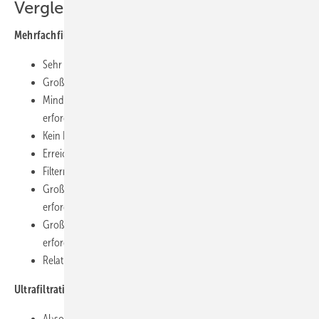
Vergleich
Mehrfachfilter
Sehr robuste und belastbare Technik
Großer Platzbedarf, Technikraum erforderlich
Mindest-Raumhöhe von 4,0 m und große Einbringöffnung
erforderlich
Kein Keimrückhalt garantiert, dadurch Filterverkeimung möglich
Erreichbare Reinheit: ca. 150 Partikel/ml Wasser
Filterrückspülung muss außerhalb der Betriebszeit stattfinden
Große Spülwasserbevorratung mit ca. 6 m³/m² Filterfläche
erforderlich
Große Kanalableitung bzw. teilweise Zwischenspeicher
erforderlich
Relativ kostengünstige Technik
Ultrafiltration
Absolut keimfreies Wasser, weil weder Bakterien noch Viren die