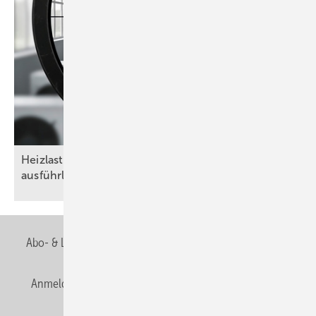
Heizlasten nach DIN/TS ­12831-­1:2020-04 – das
ausführliche Verfahren als
Goldstandard
Abo- & Leserservice
AGB
Alle Inhalte chronologisch
Anmelden
Anmeldung & Registrierung
Newsletter