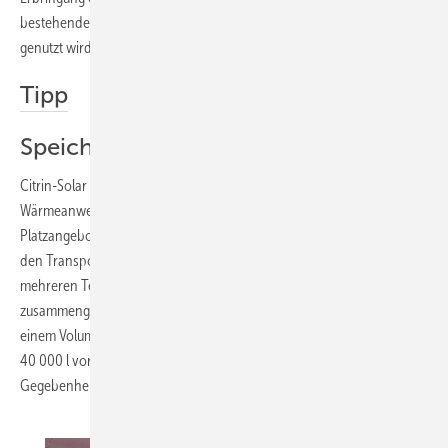
bestehende Anlagen integriert werden. Da solare Wärme ganzjährig
genutzt wird, lassen sich Energiekosten spürbar senken.
Tipp
Speicher vor Ort zusammenbauen
Citrin-Solar (Moosburg) fertigt Speicher für Kälte- oder
Wärmeanwendungen nach Maß, um auch bei eingeschränktem
Platzangebot größere Speichersysteme realisieren zu können. Um
den Transport größerer Speicher zu erleichtern, werden sie zudem in
mehreren Teilen angeliefert und erst vor Ort vom Hersteller
zusammengeschweißt und gedämmt. Die geteilten Speicher gibt es ab
einem Volumen von 200 l. Theoretisch können Varianten mit bis zu
40 000 l vor Ort gebaut werden. Dies hängt aber von den räumlichen
Gegebenheiten ab.