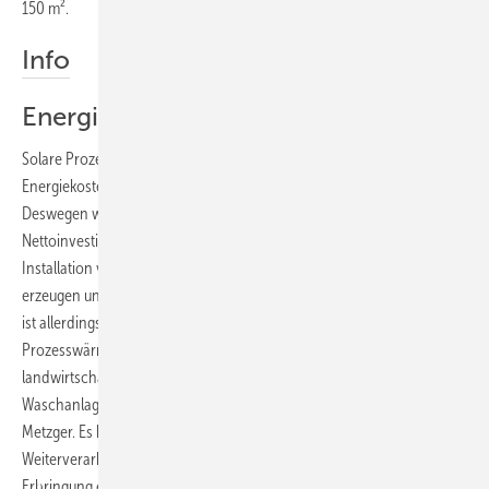
150 m².
Info
Energiekosten senken
Solare Prozesswärme kann einen deutlichen Beitrag zur Senkung der
Energiekosten in Industrie- und Handwerksbetrieben leisten.
Deswegen werden solche Systeme auch mit bis zu 50 % der
Nettoinvestitionskosten staatlich gefördert. Die Planung und
Installation von Systemen, die mit Solarthermie Prozesswärme
erzeugen und diese effizient in den Produktionsprozess einbringen,
ist allerdings nicht ganz einfach. Die Einsatzmöglichkeiten des
Prozesswärme-Systems von Citrin-Solar reichen von der
landwirtschaftlichen Stallheizung über die Wassererwärmung für
Waschanlagen bis hin zu solarer Wärme für die Wurstproduktion beim
Metzger. Es kommt überall da zum Einsatz, wo Wärme zur
Weiterverarbeitung oder Veredelung von Produkten oder zur
Erbringung einer Dienstleistung benötigt wird. Es kann einfach in