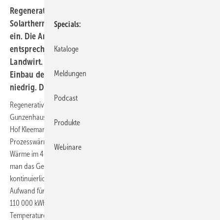
Regenerative Energie
Nach der Modernisierung heizen
Solarthermie und Hackgutkessel einem Schweinestall
Specials
ein. Die Anlage erzeugt sogenannte Prozesswärme, eine
entsprechend hohe staatliche Förderung erhielt der
Kataloge
Landwirt. Ein Knackpunkt bei der Installation stellte der
Meldungen
Einbau der Pufferspeicher dar: Die Stalldecke war zu
niedrig. Der Beitrag beschreibt das Projekt.
Podcast
Regenerative Energien statt Strom für die Stallheizung: In
Gunzenhausen (bei Nürnberg) wurde die Energieerzeugung auf dem
Produkte
Hof Kleemann umgestellt. Eine Kombination aus solarer
Prozesswärme, Hackgutkessel und Pufferspeicher sorgt jetzt für
Webinare
2
Wärme im 400 m
großen Stall für die Schweinezucht. Zuvor beheizte
man das Gebäude über Heizmatten mit Strom. Da die Schweinezucht
kontinuierlich hohe Temperaturen benötigt, war der finanzielle
Aufwand für die Stallheizung zuletzt enorm. „Im Jahr 2013 hat sie über
110 000 kWh/m²a benötigt, um die Ferkel bei angenehmen
Temperaturen aufwachsen zu lassen“, sagt Landwirt Wilhelm