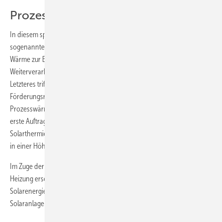
Prozesswärme wird gefördert
In diesem speziellen Fall produziert die Solarthermie nämlich
sogenannte Prozesswärme. Von Prozesswärme spricht man, wenn
Wärme zur Erbringung einer Dienstleistung oder zur
Weiterverarbeitung oder Veredelung von Produkten benötigt wird.
Letzteres trifft auf Stallheizung und Schweinezucht zu. Wie es die
Förderungsrichtlinie des Innovationsförderungsprogramms für
Prozesswärme vorsieht, beantragte man die Förderung, bevor der
erste Auftrag vergeben wurde. Die Abwicklung übernahm der
Solarthermie-Hersteller Citrin-Solar. Insgesamt wurden Fördergelder
in einer Höhe von etwa 11 000 Euro gewährt.
Im Zuge der Umsetzung wurden die Stromheizmatten durch die neue
Heizung ersetzt. Die bivalente Anlage nutzt die zwei Energieträger
Solarenergie und Holz. Die Solarwärme erzeugt eine 61,7 m² große
Solaranlage. Es handelt sich um 24 CS-500-Flachkollektoren.