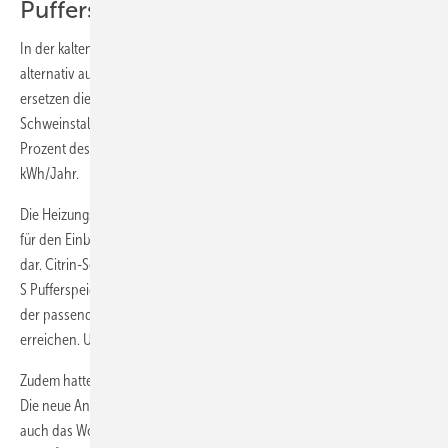
Pufferspeicher mit Sondermaßen
In der kalten Jahreszeit ergänzt ein Hackgutkessel das System, er kann
alternativ auch Maisspindel als Brennstoff nutzen. Stahlheizplatten
ersetzen die Stromheizmatten am Boden der einzelnen Boxen im
Schweinstall. Die Solathermieanlage deckt laut Simulation etwa 27
Prozent des Heizbedarfs bei einem Gesamtsolarertrag von 32 390
kWh/Jahr.
Die Heizungsanlage ist im Stall untergebracht. Eine Herausforderung
für den Einbau der Pufferspeicher stellte allerdings die niedrige Decke
dar. Citrin-Solar lieferte für die niedrigen Stallräume zwei verkürzte PS-
S Pufferspeicher mit 3500 und 1000 l Inhalt als Einzelanfertigungen in
der passenden Höhe, um das erforderliche Fassungsvermögen zu
erreichen. Umbaumaßnahmen am Gebäude waren nicht erforderlich.
Zudem hatte die Modernisierung noch einen weiteren Nebeneffekt:
Die neue Anlage beheizt jetzt nicht nur den Stall, angeschlossen ist
auch das Wohnhaus der Familie Kleemann mit einer Wohnfläche von