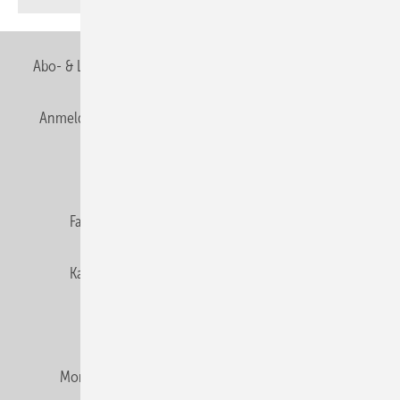
Abo- & Leserservice
AGB
Alle Inhalte chronologisch
Anmelden
Anmeldung & Registrierung
Newsletter
Datenschutz
E-Paper
Editor's choice
Fachbeiträge
Gentner Verlag
Impressum
Karriere bei Gentner
Team
Mediaservice
Mitgliedschaften und Engagement
Montagezeiten Heizung
Montagezeiten Sanitär