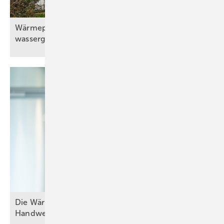
Wärmepumpe mit Solaranlage und
wassergeführtem
Kaminofen
Die W ärmewende gelingt nu r gemeinsam mit dem
Handwerk