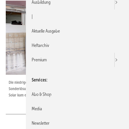
Ausbildung
|
Aktuelle Ausgabe
Heftarchiv
Premium
Services
Die niedrige Deckenhöhe des Schweinestalls führte zu einer
Sonderlösung beim Pufferspeicher. Als Einzelanfertigung von Citrin-
Abo & Shop
Solar kam er verkürzt auf die Baustelle.
Media
Newsletter