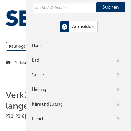
Springe
Springe
Springe
Search
auf
auf
auf
Hauptinhalt
Hauptmenü
SiteSearch
MENÜ
Home
Kataloge
Meldungen
Podcast
Produkte
Webin
Bad
Solarthermie
Sanitär
Heizung
Verkürzter Pufferspeicher für
langen Ertrag
Klima und Lüftung
25.01.2016
|
Veröffentlicht in
Ausgabe 03-2016
|
Druckvorschau
Betrieb