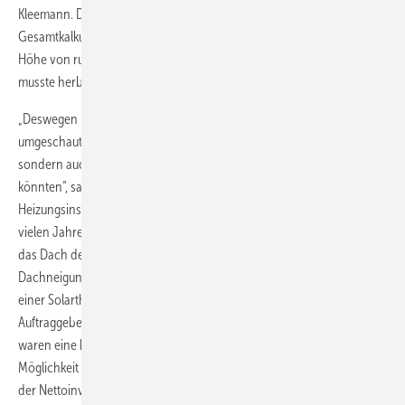
Kleemann. Das summierte sich zu einem beachtlichen Posten in der
Gesamtkalkulation. Insgesamt fielen für die Heizung jährlich Kosten in
Höhe von rund 24 000 Euro für Strom an. Zu viel, eine Alternative
musste herbei.
„Deswegen haben wir uns schon 2013 nach Möglichkeiten
umgeschaut, wie wir nicht nur die Kosten für die Stallheizung senken,
sondern auch die ganzen Abläufe umweltfreundlicher gestalten
könnten“, sagt der Landwirt. Erster Ansprechpartner war sein
Heizungsinstallateur, Christian Schuster aus Regenstauf. Er betreut seit
vielen Jahren die Öl-Heizung im Wohnhaus der Familie Kleemann. Da
das Dach des Stalls eine Südausrichtung hat und mit einer
Dachneigung von 45 Grad „geradezu ideal“ ist für die Installation
einer Solarthermieanlage, wurde diese Lösung zum Favorit von
Auftraggeber und SHK-Fachunternehmer. Gründe für diese Lösung
waren eine höhere Unabhängigkeit von steigenden Strompreisen, die
Möglichkeit der Anlagenerweiterung sowie eine staatliche Förderung
der Nettoinvestitionskosten um bis zu 50 Prozent.