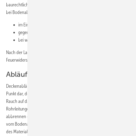
baurechtlich vorgeschrieben sind. Auf vorbeugenden Brandschutz
bei Bodenabläufen kann verzichtet werden:
im Ein-/und Zweifamilienhaus
gegen Erdreich
bei waagrechtem Abgang (unter bestimmten Voraussetzungen)
Nach der Landesbauordnung ist die erforderliche
Feuerwiderstandsdauer in Klassen festgelegt
(Bild 2)
.
Abläufe als kritischer Punkt
Deckenabläufe stellen bei der Brandausbreitung einen kritischen
Punkt dar, denn durch Leitungen der Haustechnik können Feuer und
Rauch auf das nächste Stockwerk übergreifen. Im Bereich der
Rohrleitungen können Öffnungen entstehen, Rohrleitungen
abbrennen oder sich Rohrleitungsteile durch fehlerhafte Montage
vom Bodenaufbau lösen. Deshalb spielt nicht die Brandschutzklasse
des Materials, aus dem der Ablauf gefertigt ist, an sich die