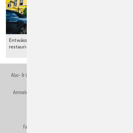
Entwässerungslösung für Dusch­komfort im
restaurierten
Altbau
Abo- & Leserservice
AGB
Alle Inhalte chronologisch
Anmelden
Anmeldung & Registrierung
Newsletter
Datenschutz
E-Paper
Editor's choice
Fachbeiträge
Gentner Verlag
Impressum