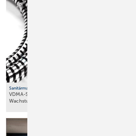
Sanitärmarkt
VDMA-Studie: Han­dels­mar­ken er­rei­chen
Wachs­tums­gren­zen