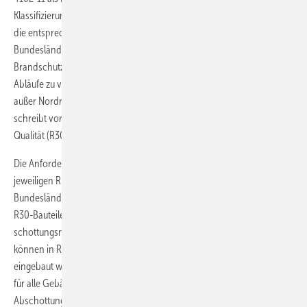
Klassifizierung des Brandverhaltens von Baustoffen und Bauteilen und
die entsprechenden Prüfungen. In den Bauordnungen der
Bundesländer sind die Rechtsgrundlagen des vorbeugenden
Brandschutzes geregelt. Um die Ausbreitung von Bränden durch
Abläufe zu verhindern, gilt außerdem seit 2001 in allen Bundesländern
außer Nordrhein-Westfalen die Leitungs-Anlagen-Richtlinie (LAR). Sie
schreibt vor, dass Rohrdurchführungen in feuerwiderstandsfähiger
Qualität (R30 bis R90) ausgeführt werden müssen.
Die Anforderungen der einzelnen Bundesländer sind in den
jeweiligen Richtlinien der Länder geregelt. Bei den sogenannten ­„R30-
Bundesländern“ muss berücksichtigt werden, dass diese bereits bei
R30-Bauteilen für Durchführungen baurechtliche Ab­
schottungsmaßnahmen vorschreiben. In „Nicht-R30-Bundesländern“
können in R30-Bauteilen noch Durchführungen ohne Klassifizierung
eingebaut werden. Im Rahmen der Musterbauverordnung (MBO) gilt
für alle Gebäude mit mehr als zwei Wohneinheiten, dass
Abschottungsmaßnahmen für Durchführungen in R30-Bauteilen