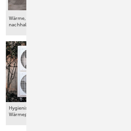
Wärme, Kälte, Wasser und Strom – vorsätzlich
nachhaltig
Hygienisch sichere Trinkwassererwärmung bei
Wärmepumpen