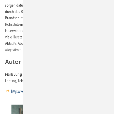
sorgen dafür, dass die Brandweiterleitung gestoppt wird. Sobald Feuer
durch das Rohr in den Ablaufkörper dringt, quillt der
Brandschutzeinsatz auf
(Bild 4)
und verschließt dadurch den
Rohrstutzen. Das Brandschutzelement erfüllt die höchste
Feuerwiderstandsklasse R120. Das wurde4üssen. Das gewährleisten
viele Hersteller, indem sie Baukastensysteme anbieten, in denen
Abläufe, Abdeckungen und Brandschutzelemente aufeinander
abgestimmt sind.
Autor
Mark Jung
ist ­Produktmanager für Abläufe bei der ­Kessel AG in 85101
Lenting, Telefon (0 84 56) 27-0, Telefax (0 84 56) 27-1 02,
http://www.kessel.de