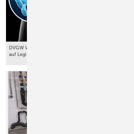
DVGW W 551-1 (A): Probennahmen
auf Legionellen im
Fokus