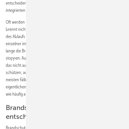
entscheidende Rolle, sondern die Feuerwiderstandsklasse des
integrierten Brandschutzes.
Oft werden in der Praxis Gussabläufe eingesetzt, weil es heißt: Guss
brennt nicht. Dabei nützt es nichts, wenn nur die Brandschutzklasse
des Ablaufs ausreicht, während die Feuerwiderstandsklassen
einzelner integrierter Bauteile unzureichend sind. Wichtig ist, wie
lange die Brandschutzsysteme des Ablaufs die Brandweiterleitung
stoppen. Auch wenn Gussabläufe selbst nicht brennbar sind, reicht
das nicht aus, um sicher vor der Ausbreitung eines Brandes zu
schützen; auch sie müssen mit Brandschutzelementen, die in den
meisten Fällen aus ­Kunststoff bestehen, ausgestattet sein. Den
eigentlichen Schutz bieten damit die Brandschutzelemente und nicht
wie häufig angenommen der nicht brennbare Gussablauf selbst.
Brandschutzelemente sind ­
entscheidend
Brandschutzelemente wie das Fire-Kit
(Bild 3)
des Herstellers Kessel