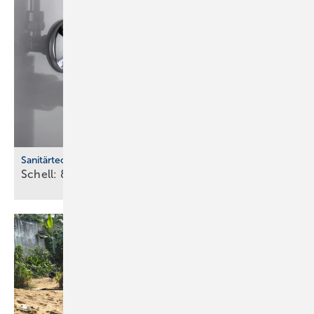
Sanitärtechnik
Schell: 800 Mio. Eck­ven­ti­le welt­weit
in­stal­liert