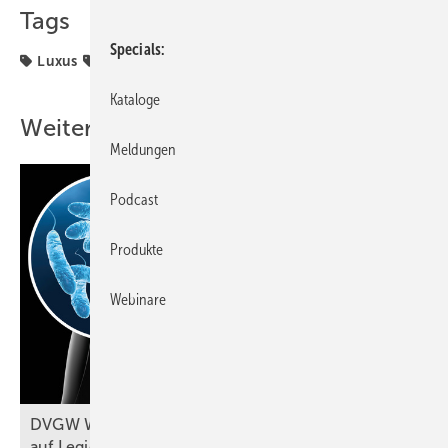
Tags
Specials
Luxus
Sanitär
Kataloge
Weitere Inhalte
Meldungen
Podcast
Produkte
Webinare
DVGW W 551-1 (A): Probennahmen
auf Legionellen im
Fokus