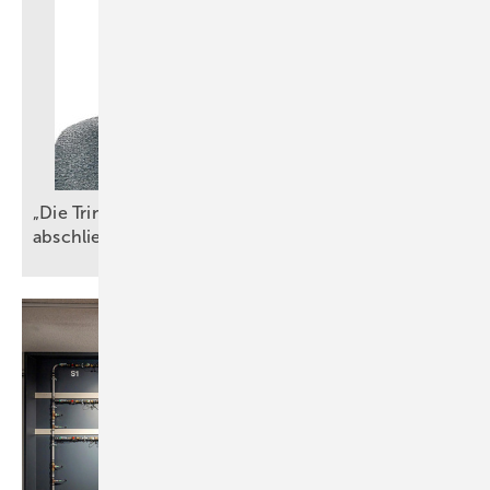
„Die TrinkwV ist ein wichtiger, aber nicht
abschließender
Maßstab“