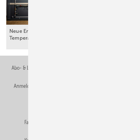
Neue Erkenntnisse zu Legionellen bei hohen
Temperaturen
Abo- & Leserservice
AGB
Alle Inhalte chronologisch
Anmelden
Anmeldung & Registrierung
Newsletter
Datenschutz
E-Paper
Editor's choice
Fachbeiträge
Gentner Verlag
Impressum