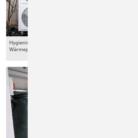
Hygienisch sichere Trinkwassererwärmung bei
Wärmepumpen