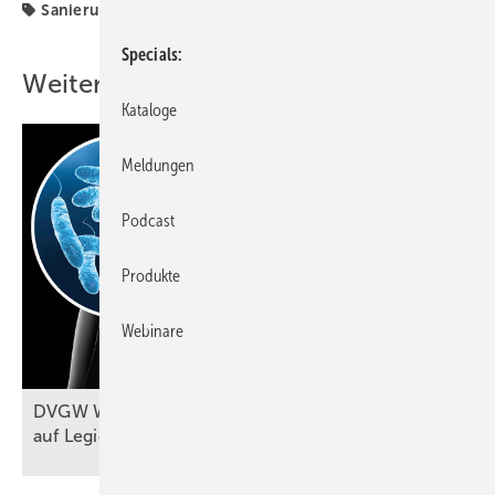
Sanierung
Sanitär
Specials
Weitere Inhalte
Kataloge
Meldungen
Podcast
Produkte
Webinare
DVGW W 551-1 (A): Probennahmen
auf Legionellen im
Fokus