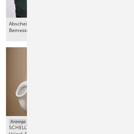
Abscheideranlagen für Fette – Teil 2:
Bemessungsgrundsätze
Anzeige
Sanitäranlagen
SCHELLTRONIC E² – der innovative Aufputz-