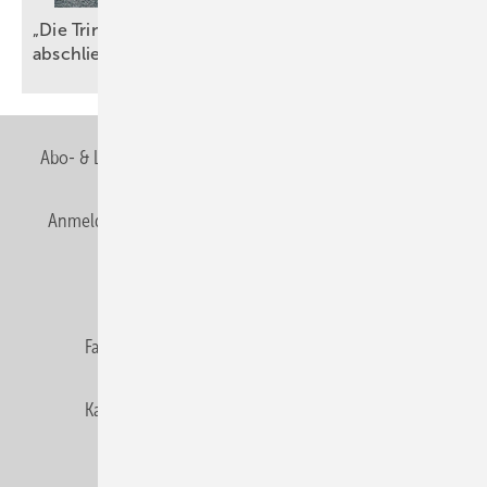
„Die TrinkwV ist ein wichtiger, aber nicht
abschließender
Maßstab“
Abo- & Leserservice
AGB
Alle Inhalte chronologisch
Anmelden
Anmeldung & Registrierung
Newsletter
Datenschutz
E-Paper
Editor's choice
Fachbeiträge
Gentner Verlag
Impressum
Karriere bei Gentner
Team
Mediaservice
Mitgliedschaften und Engagement