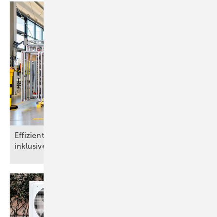
Effizient mit Einblasdämmtechnik – Brandschutz
inklusive