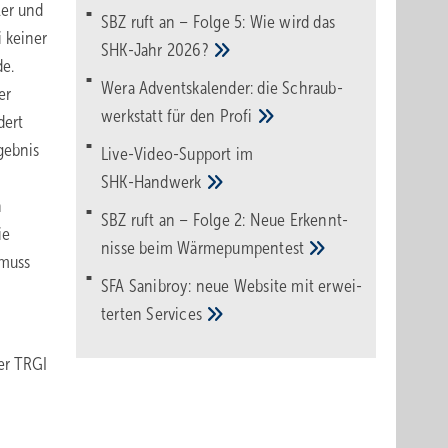
ler und
SBZ ruft an – Folge 5: Wie wird das
i keiner
SHK-Jahr
2026?
de.
Wera Adventskalender: die Schraub­
er
werk­statt für den
Pro­fi
dert
gebnis
Live-Video-Support im
SHK-Handwerk
n
SBZ ruft an – Folge 2: Neue Erkennt­
ie
nisse beim
Wärme­pumpen­test
 muss
SFA Sanibroy: neue Web­site mit erwei­
terten
Services
der TRGI