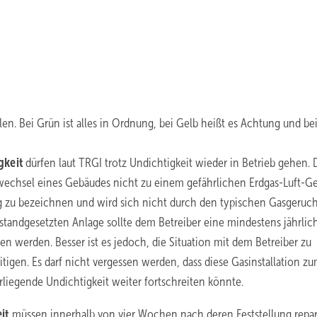
len. Bei Grün ist alles in Ordnung, bei Gelb heißt es Achtung und bei
gkeit
dürfen laut TRGI trotz Undichtigkeit wieder in Betrieb gehen. 
ftwechsel eines Gebäudes nicht zu einem gefährlichen Erdgas-Luft-
ng zu bezeichnen und wird sich nicht durch den typischen Gasgeruc
standgesetzten Anlage sollte dem Betreiber eine mindestens jährlic
n werden. Besser ist es jedoch, die Situation mit dem Betreiber zu
igen. Es darf nicht vergessen werden, dass diese Gasinstallation z
rliegende Undichtigkeit weiter fortschreiten könnte.
eit
müssen innerhalb von vier Wochen nach deren Feststellung repar