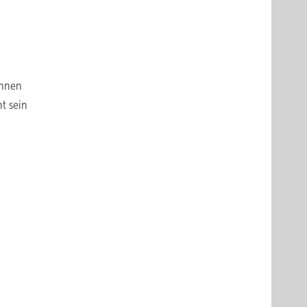
önnen
t sein