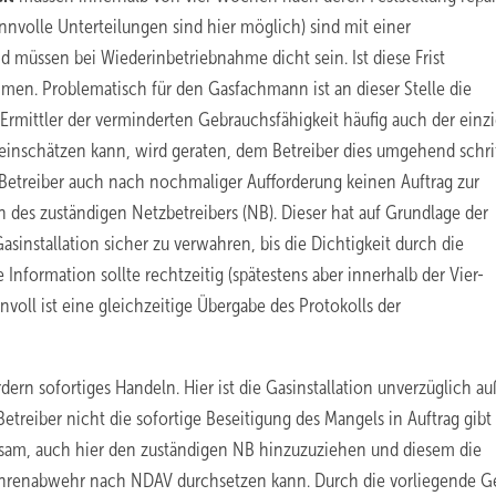
nnvolle Unterteilungen sind hier möglich) sind mit einer
 müssen bei Wiederinbetriebnahme dicht sein. Ist diese Frist
ehmen. Problematisch für den Gasfachmann ist an dieser Stelle die
Ermittler der verminderten Gebrauchsfähigkeit häufig auch der einzig
 einschätzen kann, wird geraten, dem Betreiber dies umgehend schri
 Betreiber auch nach nochmaliger Aufforderung keinen Auftrag zur
on des zuständigen Netzbetreibers (NB). Dieser hat auf Grundlage der
installation sicher zu verwahren, bis die Dichtigkeit durch die
nformation sollte rechtzeitig (spätestens aber innerhalb der Vier-
nvoll ist eine gleichzeitige Übergabe des Protokolls der
rdern sofortiges Handeln. Hier ist die Gasinstallation unverzüglich au
treiber nicht die sofortige Beseitigung des Mangels in Auftrag gibt
tsam, auch hier den zuständigen NB hinzuzuziehen und diesem die
fahrenabwehr nach NDAV durchsetzen kann. Durch die vorliegende G