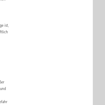
e ist,
ftlich
ßer
 und
efahr