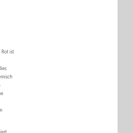
 Rot ist
Dies
Gemisch
h
he
um
iert