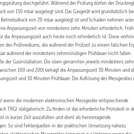
ungsprüfung durchgeführt. Während der Prüfung dürfen der Druckreg
ruck von 150 mbar ausgelegt sind. Das Gasgerät wird grundsätzlich be
n Betriebsdruck von 20 mbar ausgelegt ist und Schaden nehmen wür
eine Anpassungszeit von mindestens zehn Minuten erforderlich. Früh
die Anpassungszeit auch heute noch erforderlich ist. Diese verhin
 des Prüfmediums, die während der Prüfzeit zu einem falschen Er
mbar während der mindestens zehnminütigen Prüfdauer nicht fallen.
ße der Gasinstallation. Die oben genannten jeweils mindestens zeh
wischen 100 und 200l beträgt die Anpassungszeit 30 Minuten und d
sungszeit und 30 Minuten Prüfdauer. Die Auflösung des Messgerätes
lbst wenn die modernen elek­tronischen Messgeräte entsprechende
ach TRGI obligatorisch. Zu finden ist das erforderliche Protokoll in 
ist in kurzer Zeit auszufüllen und dient als hervorragende
en. So sind Fehlerquellen in der praktischen Umsetzung nahezu