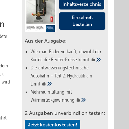
Inhaltsverzeichnis
Einzelheft
en
bestellen
dete
Aus der Ausgabe:
Wie man Bäder verkauft, obwohl der
Kunde die Reuter-Preise
kennt
g dem
Die entwässerungstechnische
ck
Autobahn – Teil 2: Hydraulik am
s wird
Limit
Mehrraumlüftung mit
Wärmerückgewinnung
2 Ausgaben unverbindlich testen:
ührt
Jetzt kostenlos testen!