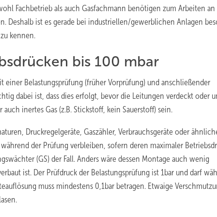
owohl Fachbetrieb als auch Gasfachmann benötigen zum Arbeiten an
 Deshalb ist es gerade bei industriellen/gewerblichen Anlagen be
 zu kennen.
ebsdrücken bis 100 mbar
t einer Belastungsprüfung (früher Vorprüfung) und anschließender
tig dabei ist, dass dies erfolgt, bevor die Leitungen verdeckt oder 
uch inertes Gas (z.B. Stickstoff, kein Sauerstoff) sein.
aturen, Druckregelgeräte, Gaszähler, Verbrauchsgeräte oder ähnliche
e während der Prüfung verbleiben, sofern deren maximaler Betriebsd
ungswächter (GS) der Fall. Anders wäre dessen Montage auch wenig
verbaut ist. Der Prüfdruck der Belastungsprüfung ist 1bar und darf wä
räteauflösung muss mindestens 0,1bar betragen. Etwaige Verschmutz
lasen.