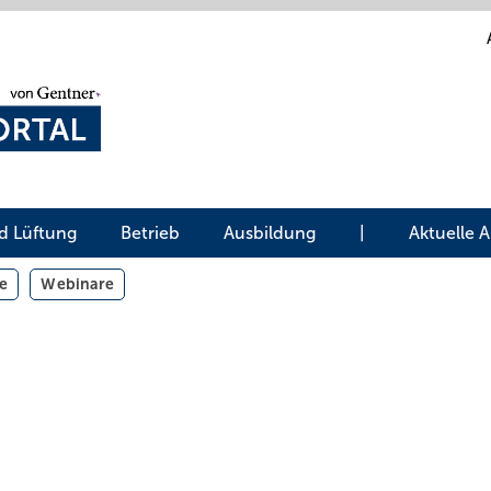
d Lüftung
Betrieb
Ausbildung
|
Aktuelle 
e
Webinare