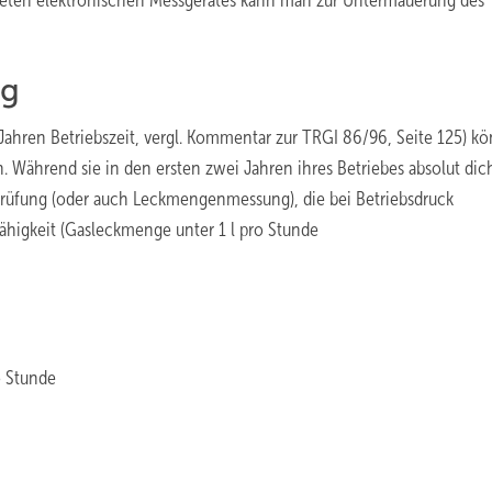
eten elektronischen Messgerätes kann man zur Untermauerung des
ng
 Jahren Betriebszeit, vergl. Kommentar zur TRGI 86/96, Seite 125) k
 Während sie in den ersten zwei Jahren ihres Betriebes absolut dich
prüfung (oder auch Leckmengenmessung), die bei Betriebsdruck
higkeit (Gasleckmenge unter 1 l pro Stunde
ro Stunde