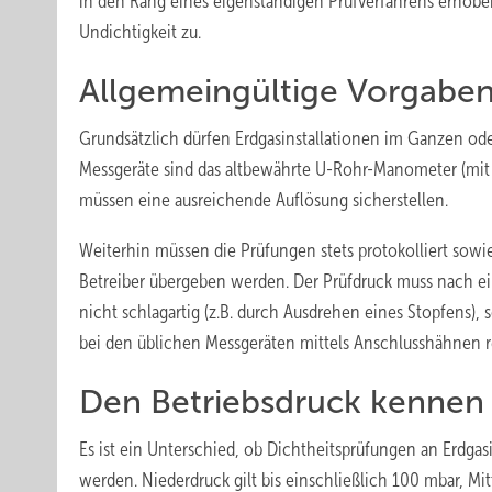
in den Rang eines eigenständigen Prüfverfahrens erhoben
Undichtigkeit zu.
Allgemeingültige Vorgaben
Grundsätzlich dürfen Erdgasinstallationen im Ganzen od
Messgeräte sind das altbewährte U-Rohr-Manometer (mit 
müssen eine ausreichende Auflösung sicherstellen.
Weiterhin müssen die Prüfungen stets protokolliert sowi
Betreiber übergeben werden. Der Prüfdruck muss nach ein
nicht schlagartig (z.B. durch Ausdrehen eines Stopfens), 
bei den üblichen Messgeräten mittels Anschlusshähnen rea
Den Betriebsdruck kennen
Es ist ein Unterschied, ob Dichtheitsprüfungen an Erdga
werden. Niederdruck gilt bis einschließlich 100 mbar, Mit