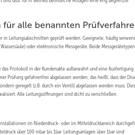
 und lässt für in Betrieb befindliche Anlagen eine eng begrenzte
 für alle benannten Prüfverfahr
er in Leitungsabschnitten geprüft werden. Geeignete, häufig verwen
Wassersäule) oder elektronische Messgeräte. Beide Messgerätetypen
e das Protokoll in der Kundenakte aufbewahrt und eine Ausfertigun
er Prüfung gefahrenfrei abgelassen werden, das heißt, dass der Dru
sondern geregelt (z.B. durch ein Ventil) abgelassen werden muss. Die
lisiert. Alle Leitungsöffnungen sind dicht zu verschließen.
sinstallationen im Niederdruck- oder im Mitteldruckbereich durchgef
teldruck über 100 mbar bis 1bar. Leitungsanlagen über 1bar sind