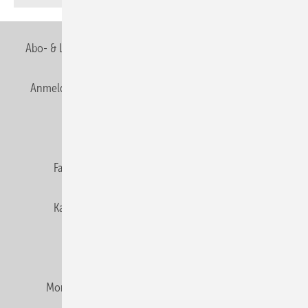
Abo- & Leserservice
AGB
Alle Inhalte chronologisch
Anmelden
Anmeldung & Registrierung
Newsletter
Datenschutz
E-Paper
Editor's choice
Fachbeiträge
Gentner Verlag
Impressum
Karriere bei Gentner
Team
Mediaservice
Mitgliedschaften und Engagement
Montagezeiten Heizung
Montagezeiten Sanitär