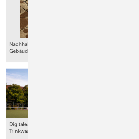
Nachhaltiger Umgang mit Wasser in der
Gebäudetechnik
Digitales Wassermanagement sichert
Trinkwasserhygiene in
Sportstätte