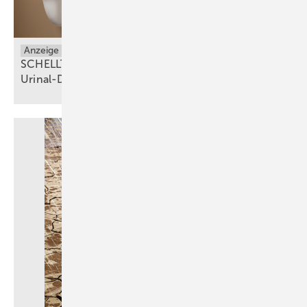
Anzeige
Sanitäranlagen
SCHELLTRONIC E² – der innovative Aufputz-
Urinal-Druckspüler für moderne
Sanitäranlagen