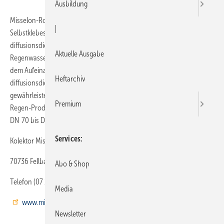
Ausbildung
Misselon-Robust 035 Regen von Missel ermöglicht mit integriertem
|
Selbstklebestreifen und Schnellverschluss eine nachträgliche,
diffusionsdichte Dämmung im Gebäude verlegter
Aktuelle Ausgabe
Regenwasserleitungen. Nach dem Abziehen des Schutzstreifens und
dem Aufeinanderpressen von Ober- und Unterseite ist die Dämmung
Heftarchiv
diffusionsdicht verschlossen. Der integrierte Klettverschluss
gewährleistet mechanische Sicherheit. Alle Misselon-Robust-035-
Premium
Regen-Produkte besitzen eine Dämmdicke von 16 mm. Sie sind von
DN 70 bis DN 150 erhältlich.
Services
Kolektor Missel Insulations
70736 Fellbach
Abo & Shop
Telefon (07 11) 5 30 80
Media
www.missel.de
Newsletter