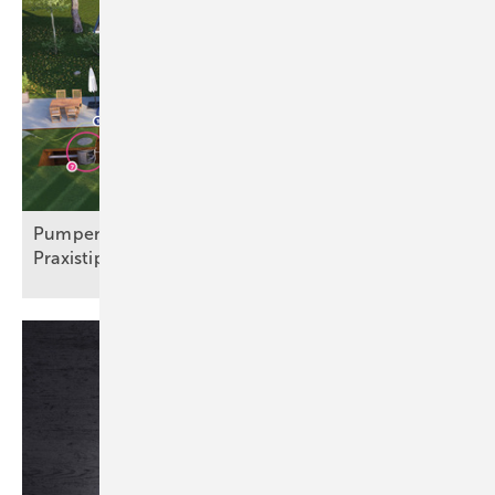
Pu mpensysteme: Technik, Normen und
Praxistipps für
SHK-Betriebe