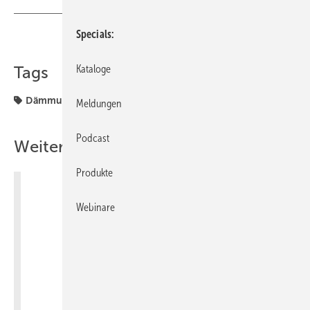
Specials
Teilen
Link kopieren
Kataloge
Tags
Dämmung
Sanitär
Meldungen
Podcast
Weitere Inhalte
Produkte
Webinare