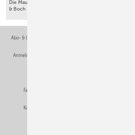
Die Maus und ihr Fernseh­team zu Gast bei Villeroy
&
Boch
Abo- & Leserservice
AGB
Alle Inhalte chronologisch
Anmelden
Anmeldung & Registrierung
Newsletter
Datenschutz
E-Paper
Editor's choice
Fachbeiträge
Gentner Verlag
Impressum
Karriere bei Gentner
Team
Mediaservice
Mitgliedschaften und Engagement