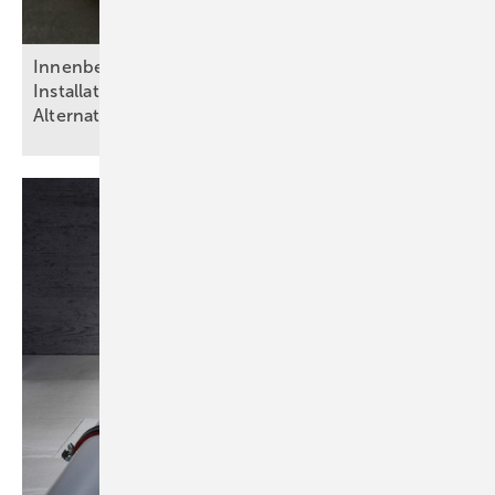
Inn enbeschichtungen in Trinkwasser-
Installationen: Risiken, Regelwerke,
Alternativen