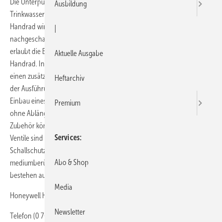
Die Unterputzabsperrventile Alwa-UP von Honeywell werden in
Ausbildung
Trinkwasseranlagen eingesetzt. Durch Zudrehen des Ventils mit dem
Handrad wird der Durchfluss durch das Ventil geschlossen. Der
|
nachgeschaltete Anlagenteil ist damit abgesperrt. Eine Voreinstellung
erlaubt die Begrenzung des Durchflusses bei voll geöffnetem
Aktuelle Ausgabe
Handrad. In der Ausführung Alwa-UP-KFR verfügen die Ventile über
einen zusätzlichen, im Oberteil integrierten Rückflussverhinderer. In
Heftarchiv
der Ausführung Alwa-UP ohne Oberteil können die Gehäuse zum
Einbau eines Aufputz-Wasserzählers verwendet werden. Alwa-UP sind
Premium
ohne Ablängen geeignet für Einbautiefen von 60 bis 100 mm. Mit
Zubehör können Einbautiefen bis 220 mm erreicht werden. Alwa-
Services
Ventile sind geräuscharm und nach DVGW- und
Schallschutzbestimmungen geprüft. Das Gehäuse und die
Abo & Shop
mediumberührten Metallteile sind aus Rotguss gefertigt. Die Oberteile
bestehen aus Rotguss und Messing.
Media
Honeywell Haustechnik 71101 Schönaich
Newsletter
Telefon (0 70 31) 6 37-01