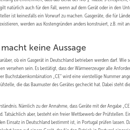
X
lt natürlich auch für den Fall, wenn auf dem Gerät oder in den Unt
eller ist keinesfalls ein Vorwurf zu machen. Gasgeräte, die für Lände
xistieren, werden aus Kostengründen anders konstruiert, z.B. mit a
macht keine Aussage
darüber, ob ein Gasgerät in Deutschland betrieben werden darf. Wie 
en versehen sein. Es bestätigt, dass der Wärmeerzeuger alle Anford
lt. Der Buchstabenkombination „CE“ wird eine vierstellige Nummer ang
stelle, die das Baumuster des Gerätes gecheckt hat. Dabei steht di
verständnis. Nämlich zu der Annahme, dass Geräte mit der Angabe „C
d. Tatsächlich aber, besteht ein freier Wettbewerb der Prüfstellen. Ei
den Einsatz in Deutschland bestimmt ist, in Portugal prüfen lassen. 