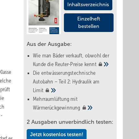
Inhaltsverzeichnis
Einzelheft
bestellen
Aus der Ausgabe:
Wie man Bäder verkauft, obwohl der
Kunde die Reuter-Preise
kennt
Klasse
Die entwässerungstechnische
welche
Autobahn – Teil 2: Hydraulik am
prüft
Limit
ie
Mehrraumlüftung mit
uch
Wärmerückgewinnung
-
X
2 Ausgaben unverbindlich testen:
Jetzt kostenlos testen!
darf es