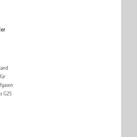
der
land
für
üfgasen
as G25