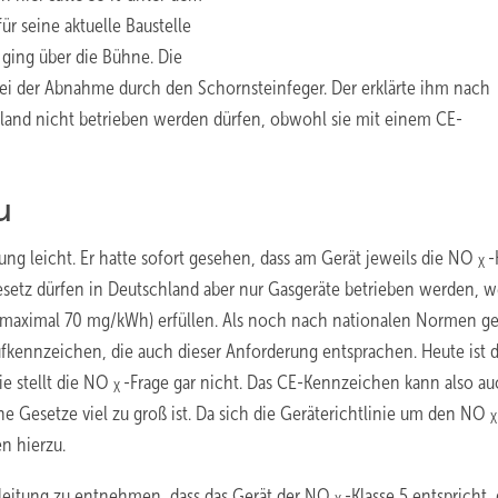
ür seine aktuelle Baustelle
ging über die Bühne. Die
i der Abnahme durch den Schornsteinfeger. Der erklärte ihm nach
hland nicht betrieben werden dürfen, obwohl sie mit einem CE-
u
g leicht. Er hatte sofort gesehen, dass am Gerät jeweils die NO
-
X
setz dürfen in Deutschland aber nur Gasgeräte betrieben werden, 
ß maximal 70 mg/kWh) erfüllen. Als noch nach nationalen Normen ge
kennzeichen, die auch dieser Anforderung entsprachen. Heute ist d
ie stellt die NO
-Frage gar nicht. Das CE-Kennzeichen kann also a
X
e Gesetze viel zu groß ist. Da sich die Geräterichtlinie um den NO
n hierzu.
nleitung zu entnehmen, dass das Gerät der NO
-Klasse 5 entspricht, 