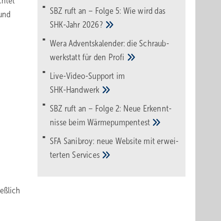
chtet
SBZ ruft an – Folge 5: Wie wird das
 und
SHK-Jahr
2026?
Wera Adventskalender: die Schraub­
werk­statt für den
Pro­fi
Live-Video-Support im
SHK-Handwerk
SBZ ruft an – Folge 2: Neue Erkennt­
nisse beim
Wärme­pumpen­test
SFA Sanibroy: neue Web­site mit erwei­
terten
Services
ießlich