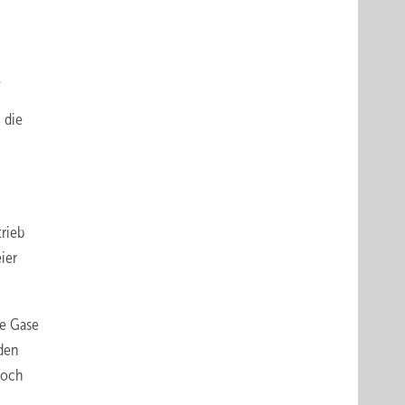
.
 die
trieb
ier
he Gase
 den
noch