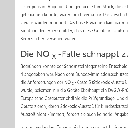
Lis­tenpreis im Angebot. Und genau die fünf Stück, die er f
gebrauchen konnte, waren noch verfügbar. Das Geschäft 
Geräte wurden montiert. Das böse Erwachen kam dann be
Sichtung der Typenschilder, dass diese Geräte in Deutsc
Kennzeichen versehen waren.
Die NO
-Falle schnappt z
X
Begründen konnte der Schornsteinfeger seine Entscheidun
4 angegeben war. Nach dem Bundes-Immis­sions­schutzge
die Anforderungen der NO
-Klasse 5 (Stickoxid-Aussto
X
wurde, bekamen nur die Geräte überhaupt ein DVGW-Prüf
Europäische Gasgeräterichtlinie die Prüfgrundlage. Und d
Geräte zieren, deren Stickoxid-Ausstoß für bundesdeutsch
Ausstoß nicht kümmert, fordert sie auch keinerlei Angabe
Ist nun weder dem Typenschild, noch der Installationsa