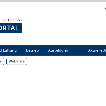
d Lüftung
Betrieb
Ausbildung
|
Aktuelle 
e
Webinare