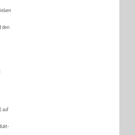
rieben
d den
d
) auf
dukt-