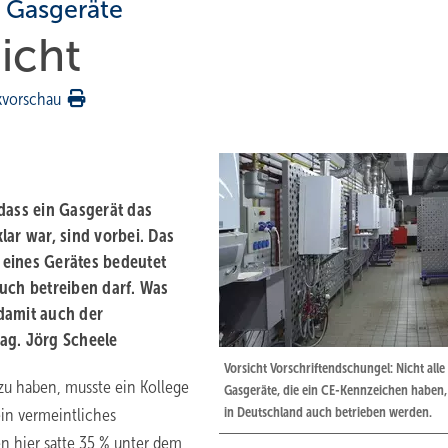
r Gasgeräte
nicht
kvorschau
dass ein Gasgerät das
lar war, sind vorbei. Das
 eines Gerätes bedeutet
uch betreiben darf. Was
damit auch der
rag. Jörg Scheele
Vorsicht Vorschriftendschungel: Nicht alle
 zu haben, musste ein Kollege
Gasgeräte, die ein CE-Kennzeichen haben,
in Deutschland auch betrieben werden.
ein vermeintliches
 hier satte 35 % unter dem