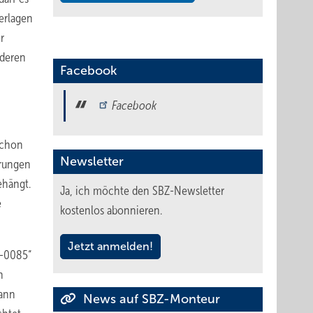
erlagen
r
nderen
Facebook
Facebook
schon
Newsletter
erungen
ehängt.
Ja, ich möchte den SBZ-Newsletter
e
kostenlos abonnieren.
Jetzt anmelden!
E-0085“
n
Dann
News auf SBZ-Monteur