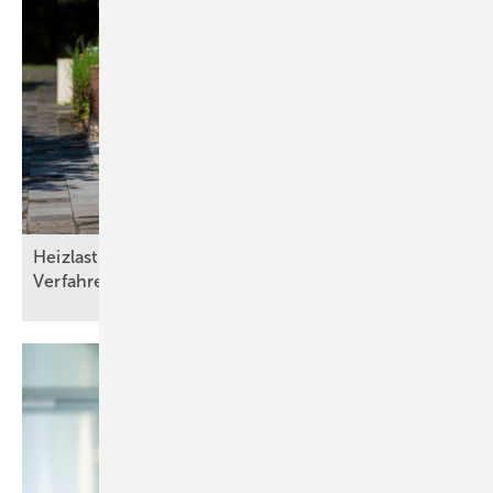
Heizlasten nach DIN/TS ­12831­-1:2020-04: Drei
Verfahren und die Qual der
Wahl