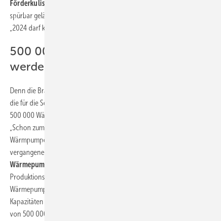
Förderkulisse
haben den Markt insbesondere im letzten Quartal
spürbar gelähmt.“ Daher warnt Fest eindringlich vor einem ‚Weiter so‘:
„2024 darf kein verschenktes Jahr für die Wärmewende werden.“
500 000 WP können erreicht
werden
Denn die Branche habe durchaus bewiesen, dass sie in der Lage sei,
die für die Sektor-Ziele im Gebäudebereich notwendigen
500 000 Wärmepumpen pro Jahr herzustellen und zu installieren:
„Schon zum zweiten Mal in Folge wächst der Absatz von
Wärmpumpen um mehr als 50 % Die Branche hat damit in den
vergangenen Jahren gezeigt, dass sie
fit für den konsequenten
Wärmepumpenhochlauf
ist. Sie hat massiv in den Ausbau der
Produktions- und Schulungskapazitäten investiert und sich auf den
Wärmepumpenhochlauf vorbereitet. Wenn es nur nach unseren
Kapazitäten geht, wäre das mit der Bundesregierung vereinbarte Ziel
von 500 000 Wärmepumpen schon in diesem Jahr erreichbar. Auch