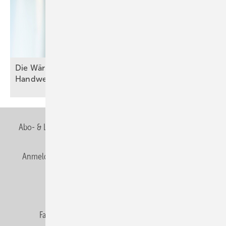
Die W ärmewende gelingt nu r gemeinsam mit dem
Handwerk
Abo- & Leserservice
AGB
Alle Inhalte chronologisch
Anmelden
Anmeldung & Registrierung
Newsletter
Datenschutz
E-Paper
Editor's choice
Fachbeiträge
Gentner Verlag
Impressum