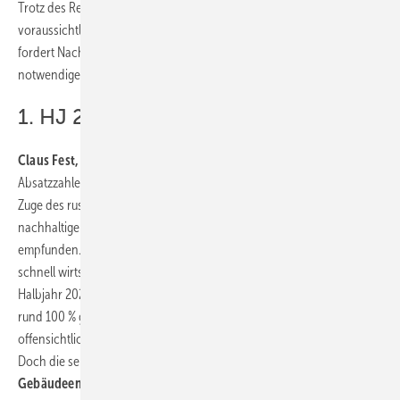
Trotz des Rekord-Jahres wird sich die gute Dynamik aber
voraussichtlich nicht fortsetzen. Der Bundesverband Wärmepumpe
fordert Nachbesserungen von der Politik beim Strompreis, um den
notwendigen Wärmpumpenhochlauf konsequent fortzuführen.
1. HJ 2023: Sprung nach oben
Claus Fest, Vorstandsvorsitzender des BWP
kommentiert die
Absatzzahlen für das Jahr 2023 wie folgt: „Die Verbraucher haben im
Zuge des russischen Angriffskriegs auf die Ukraine eine saubere,
nachhaltige und sichere Wärmeversorgung als sehr wichtig
empfunden. Die hohen Gaspreise haben den Umstieg zudem auch
schnell wirtschaftlich gemacht. Daher ist der Absatz noch im ersten
Halbjahr 2023 sprunghaft nach oben geschnellt – mit Zuwächsen von
rund 100 % gegenüber dem Vorjahr. Die Menschen wollen
offensichtlich den Umstieg, sofern die Rahmenbedingungen stimmen.
Doch die sehr destruktive und irreführende
Debatte um das
Gebäudeenergiegesetz
und das lange
Warten auf die neue