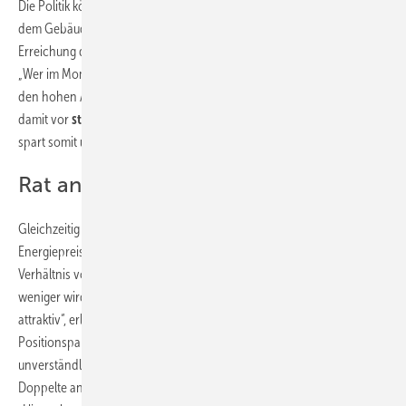
Die Politik könne sich daher nicht auf der neuen Förderkulisse und
dem Gebäudeenergiegesetz ausruhen. Ein wesentlicher Faktor zur
Erreichung der Klimaziele im Gebäudesektor seien die Energiepreise:
„Wer im Moment eine Wärmepumpe einbaut, spart schon heute durch
den hohen Anteil kostenloser Umweltwärme viel CO
, schützt sich
2
damit vor
steigenden CO
-Preisen
für fossile Energieträger und
2
spart somit unter dem Strich Geld.
Rat an Verbraucher
Gleichzeitig aber fehlt den Verbrauchern beim Blick auf die aktuellen
Energiepreise das entscheidende, intuitive Argument. Erst ab einem
Verhältnis von Gas- zu Strompreisen von eins zu zweieinhalb oder
weniger wird der Wechsel auf eine Wärmepumpe für viele besonders
attraktiv“, erläutert Sabel mit Verweis auf ein gemeinsames
Positionspapier von BWP und BDH. Vor diesem Hintergrund sei es
unverständlich, dass auf Wärmepumpen-Strom immer noch das
Doppelte an Steuern, Abgaben und Umlagen anfällt wie auf Erdgas: