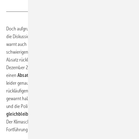
BWP / BDH-Absatzstatistik
Doch aufgrund der großen Verunsicherung der Verbraucher durch
die Diskussion um das Gebäudeenergiegesetz und die Förderung
warnt auch
BWP-Geschäftsführer Dr. Martin Sabel
vor einem
schwierigen ersten halben Jahr: „Seit Juni 2023 ist der Trend beim
Absatz rückläufig. Besonders alarmierend ist der jüngste Einbruch im
Dezember 2023 – im Vergleich zum Vorjahr haben wir im Dezember
einen
Absatzrückgang um über 40 %
verzeichnen müssen. Damit ist
leider genau das eingetreten, wovor wir auf Grundlage der
rückläufigen Zahl an Förderanträgen bereits seit dem Sommer
gewarnt haben. Falls sich die Rahmenbedingungen nicht verbessern
und die Politik nicht aktiv eingreift, rechnen wir eher mit einem
gleichbleibenden oder sogar rückläufigen Absatz im Jahr 2024
.
Der Klimaschutz duldet aber keinen Aufschub, wir brauchen also eine
Fortführung der guten Dynamik aus den beiden Vorjahren.“