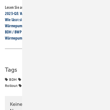
Lesen Sie auch:
2023-Q3: Wärmeerzeugerabsatz auf Rekordniveau: + 46 %
Wie lässt sich der Wärme­pumpen­hoch­lauf wieder ankurbeln?
Wärmepumpenhochlauf: Verbände fordern Nachbesserung
BDH / BWP fordern geringeren Strom­preis für Wärme­pumpen
Wärmepumpenbranche fordert Ent­lastungen beim Strompreis
Teilen
Link kopieren
Tags
BDH
BWP
Wärmepumpe
Wärmepumpen-
Rollout
Wärmepumpenhochlauf
Keine Zeit? Kein Problem mit dem SBZ