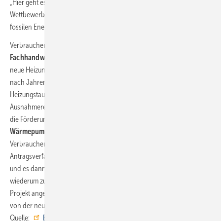
„Hier geht es schlicht und ergreifend darum, faire
Wettbewerbsbedingungen zu schaffen und dafür zu sorgen, dass die
fossilen Energien zumindest nicht weiter bevorteilt werden“, so Sabel.
Verbrauchern rät der Verbandschef, sich
frühzeitig mit ihrem
Fachhandwerker in Verbindung zu setzen
, wenn sie sich für eine
neue Heizung interessieren: „Aktuell haben einige Fachhandwerker
nach Jahren des Ansturms auch kurzfristig Kapazitäten für den
Heizungstausch. Wer clever ist, nutzt das jetzt.“ Denn eine
Ausnahmeregel bei der neuen Förderung erlaube
bis Ende August
,
die Förderung auch
nach der Beauftragung und Installation der
Wärmepumpe
noch zu beantragen. „Wir erwarten, dass viele
Verbraucher nach Monaten des Zögerns mit dem Start des
Antragsverfahrens bei der KfW voraussichtlich am 27.02. aktiv werden
und es dann erneut zu einer „Bugwelle“ an Interessenten kommt, die
wiederum zu längeren Wartezeiten führen kann.“ Wer jetzt bereits sein
Projekt angehe, könne diesem Problem zuvorkommen und trotzdem
von der neuen Förderung profitieren.
Quelle:
BWP
/ fl