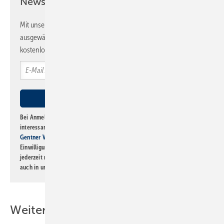
Newsletter!
Mit unserem Newsletter erhalten Sie regelmäßig von uns
ausgewählte Informationen und Neuigkeiten, gebündelt und
kostenlos direkt ins Postfach.
Bei Anmeldung zu diesem Newsletter bin ich damit einverstanden, über
interessante Verlags- und Online-Angebote
der Marken der Alfons W.
Gentner Verlag GmbH & Co. KG
informiert zu werden. Diese
Einwilligung kann ich jederzeit widerrufen und eine Abmeldung ist
jederzeit möglich. Informationen zum Umgang mit Daten finden Sie
auch in unserer
Datenschutzerklärung
.
Weitere Inhalte