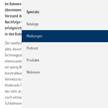
Im Rahmen einer langfristig geplanten Nachfolgeregelung
übernimmt Olivier Martinez (52) zum 1.1.2026 den operativen
Specials
Vorstand der bad&heizung AG. Damit tritt er planmäßig die
Nachfolge von Dirk Schlattmann an, der sich nach 10
Kataloge
erfolgreichen Jahren an der Spitze der Handwerkerkooperation
in den Ruhestand verabschiedet.
Meldungen
Der zweifache Handwerksmeister war 45 Jahre in der SHK-Branche
Podcast
aktiv, davon hat er das Geschehen 25 Jahre als Chefredakteur des
Fachmagazins SBZ aktiv begleitet. „Nach einem spannenden,
Produkte
interessanten, ereignisreichen und erfüllten Berufsleben, gehe ich mit
ein wenig Wehmut, denn die Zeit war von einer vertrauensvollen,
Webinare
konstruktiven und oft freundschaftlichen Zusammenarbeit über alle
Vertriebsstufen hinweg geprägt und hat mir viel Freude bereitet.
Anderseits freue ich mich auf die neuen Dinge, die vor mir liegen. Für
das stets unkomplizierte und sehr gute Miteinander an dieser Stelle
noch einmal ein herzliches Dankeschön!“ verabschiedete sich Dirk
Schlattmann aus der Branche.