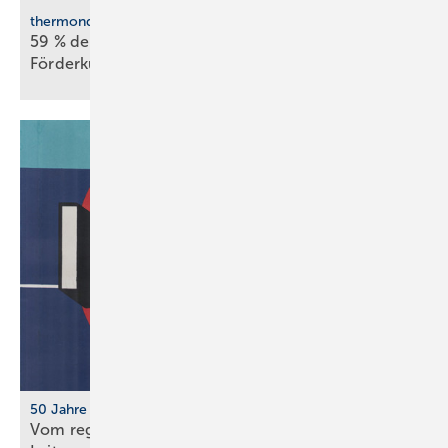
thermondo Wärmepumpen-Monitor
59 % der Haus­be­sit­zer stellen sich gegen
För­der­kür­zungen
50 Jahre IFH/Intherm
Vom regionalen Bran­chen­treff zur süd­deut­schen