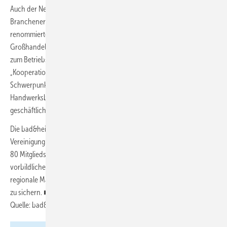
Auch der Neue in der bad&heizung AG bringt umfangreiche
Branchenerfahrung mit: Als Vertriebsleiter war Martinez bei
renommierten Unternehmen wie Keuco, Burgbad und zuletzt beim
Großhandelshaus Reisser tätig. Schon während seiner Ausbildung
zum Betriebswirt VWA setzte Martinez einen Fokus auf das Thema
„Kooperationen im dreistufigen Vertriebsweg der SHK-Branche“, den
Schwerpunkt seiner Diplomarbeit. Er ist überzeugt, dass
Handwerksbetriebe, die in einer Kooperation organisiert sind, sowohl
geschäftlich als auch persönlich erfolgreicher sind als Einzelkämpfer.
Die bad&heizung AG mit Sitz in Geislingen wurde bereits 1977 als
Vereinigung fortschrittlicher SHK-Fachbetriebe gegründet und umfasst
80 Mitgliedsbetriebe. Ziel der Organisation ist es, durch eine
vorbildliche Betriebsorganisation und engagierte Mitarbeiter die
regionale Marktführerschaft ihrer Mitgliedsbetriebe zu erreichen, bzw.
zu sichern. ■
Quelle: bad&heizung / ml