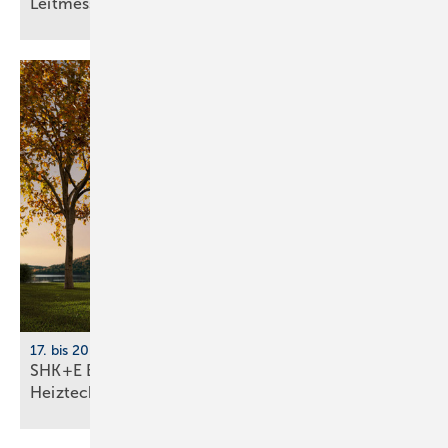
Leit­messe
17. bis 20. März 2026, Messe Essen
SHK+E Essen 2026: Sanitär-, Wasser-, Luft- und
Heiztechnik