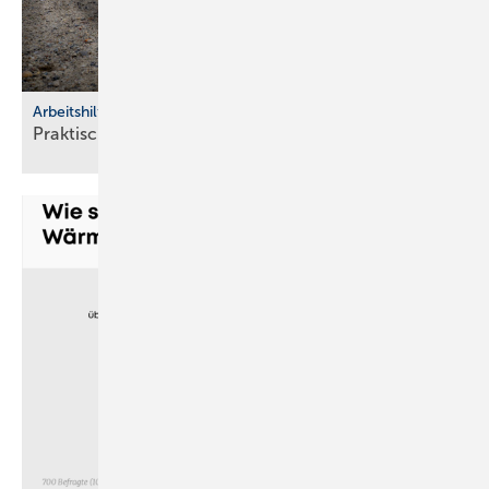
Arbeitshilfen
Praktische Hilfs­mittel für
Hand­werker