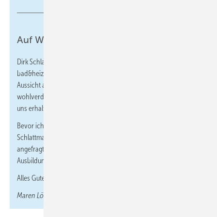
Auf Wiedersehen
Dirk Schlattmann war Chefredakteur der SBZ, bis er 2015 zu
bad&heizung in Geislingen gewechselt hat. Wegen der schönen
Aussicht auf die Schwäbische Alb vermutlich. Nun geht er in den
wohlverdienten Ruhestand. Als Herausgeber blieb und bleibt er
uns erhalten.
Bevor ich selbst Teil der SBZ Redaktion wurde, hat mich Dirk
Schlattmann gerne mal als Modell für SBZ oder den SBZ Monteur
angefragt. Hier bin ich vor ca. 20 Jahren mit dem SHK-
Ausbildungsordner zu sehen.
Alles Gute im Ruhestand!
Maren Löschhorn, Online-Redakteurin (SBZ und TGA+E)