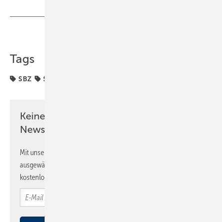
Teilen
Link kopieren
Tags
SBZ
SHK-Handwerk
Keine Zeit? Kein Problem mit dem SBZ
Newsletter!
Mit unserem Newsletter erhalten Sie regelmäßig von uns
ausgewählte Informationen und Neuigkeiten, gebündelt und
kostenlos direkt ins Postfach.