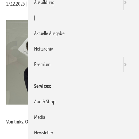
Ausbildung
17.12.2025
|
Druckvorschau
|
Aktuelle Ausgabe
Heftarchiv
Premium
Services
Abo & Shop
bad&heizung
Media
Von links: Oliver Martinez und Dirk Schlattmann.
Newsletter