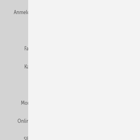
Anmelden
Anmeldung & Registrierung
Newsletter
Datenschutz
E-Paper
Editor's choice
Fachbeiträge
Gentner Verlag
Impressum
Karriere bei Gentner
Team
Mediaservice
Mitgliedschaften und Engagement
Montagezeiten Heizung
Montagezeiten Sanitär
Online Mediadaten
Privacy Manager
RSS-Feed
SBZ abonnieren
Veranstaltungen / Webinare