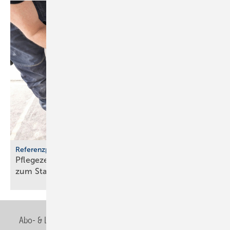
Referenzprojekt Geberit
Pflegezentrum Pful­len­dorf: Dusch-WCs wer­den
zum
Stan­dard
Abo- & Leserservice
AGB
Alle Inhalte chronologisch