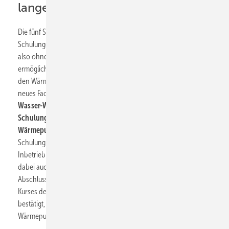
lange Anfahrt
Die fünf Standorte wurden ausgewählt, um den Fachpartnern
Schulungen in Theorie und Praxis ohne lange Anfahrtswege –
also ohne großen Verlust an produktiver Arbeitszeit – zu
ermöglichen. In den eintägigen Schulungen beispielsweise für
den Wärmepumpen-Führerschein erhalten die Handwerker ihr
neues Fachwissen direkt am Gerät:
Luft-Wasser- und Sole-
Wasser-Wärmepumpen stehen ebenso in den
Schulungsräumen bereit, wie die tecalor-Integralgeräte mit
Wärmepumpe, Lüftung und Warmwasserspeicher.
Bei der
Schulung liegt der Fokus einerseits auf der Installation und
Inbetriebnahme, andererseits auf der Wartung. Immer gibt es
dabei auch Profi-Tipps aus der Praxis für die Praxis. Zum
Abschluss erhalten die erfolgreichen Teilnehmer des eintägigen
Kurses den begehrten „Wärmepumpen-Führerschein“. Er
bestätigt, dass die Fachleute ab sofort selbstständig
Wärmepumpen montieren und warten können.