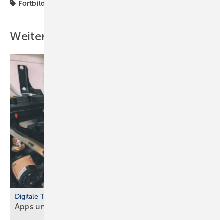
Fortbildung
Schulungen
Wärmepumpe
tecalor
Weitere Inhalte
Digitale Tools
Apps und Soft­ware für Hand­werker und
Planer