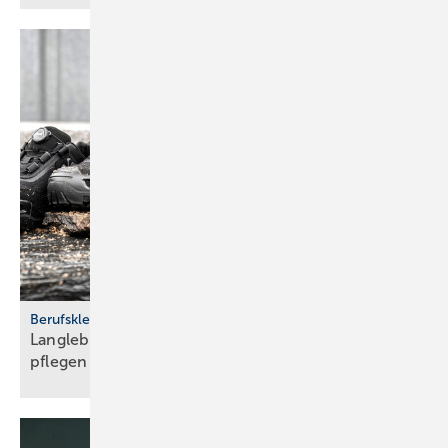
Berufskleidung
Langlebig und sicher: Ar­beits­schu­he rich­tig
pfle­gen