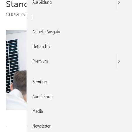
Standorten erwerben
Ausbildung
10.03.2023
|
Druckvorschau
|
Aktuelle Ausgabe
Heftarchiv
Premium
Services
Abo & Shop
Media
Tecalor
Newsletter