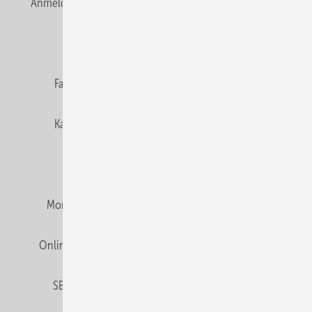
Anmelden
Anmeldung & Registrierung
Newsletter
Datenschutz
E-Paper
Editor's choice
Fachbeiträge
Gentner Verlag
Impressum
Karriere bei Gentner
Team
Mediaservice
Mitgliedschaften und Engagement
Montagezeiten Heizung
Montagezeiten Sanitär
Online Mediadaten
Privacy Manager
RSS-Feed
SBZ abonnieren
Veranstaltungen / Webinare