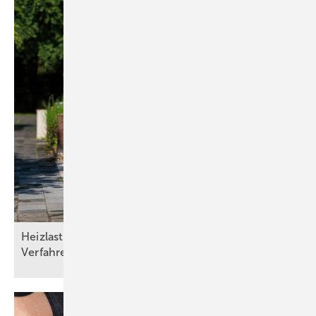
Heizlasten nach DIN/TS ­12831­-1:2020-04: Drei
Verfahren und die Qual der
Wahl