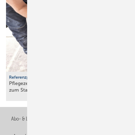
Referenzprojekt Geberit
Pflegezentrum Pful­len­dorf: Dusch-WCs wer­den
zum
Stan­dard
Abo- & Leserservice
AGB
Alle Inhalte chronologisch