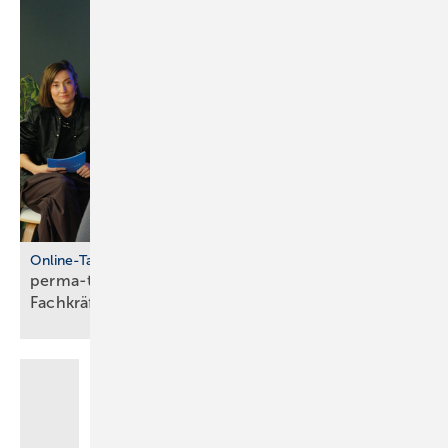
Online-Talkshow
perma-talk: so gelingt Azubi- und
Fach­kräf­te­bin­dung