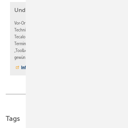
Und jetzt anmelden
Vor-Ort-Schulungen können Betriebe jetzt für ihre Meister,
Techniker und Serviceleute direkt auf der Website von
Tecalor buchen. Übersichtlich sind Themen, Inhalte,
Termine, Orte und die Zahl der freien Plätze in der
„Toolbox“ einsehbar. Mit zwei Klicks lassen sich alle
gewünschten Mitarbeiter direkt online anmelden.
Informationen und Anmeldung
■
Teilen
Link kopieren
Tags