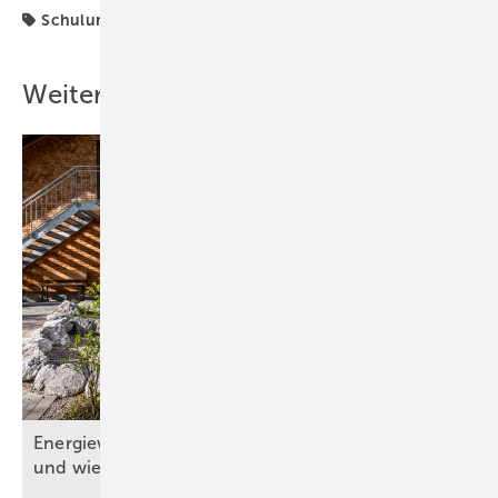
Schulungen
VDI
Wärmepumpe
Weitere Inhalte
Energiewende: Wo s teht d ie Gebäudetechnik
und wie geht es
weiter?