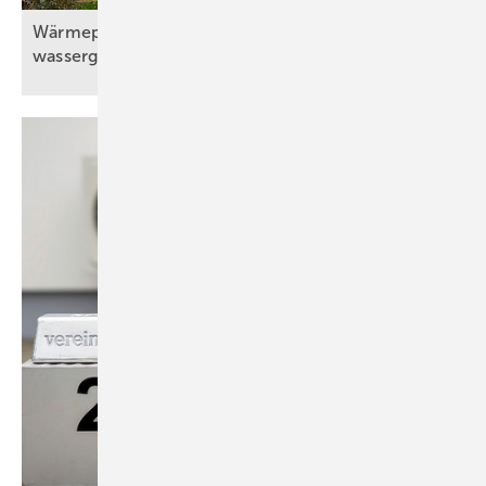
Wärmepumpe mit Solaranlage und
wassergeführtem
Kaminofen