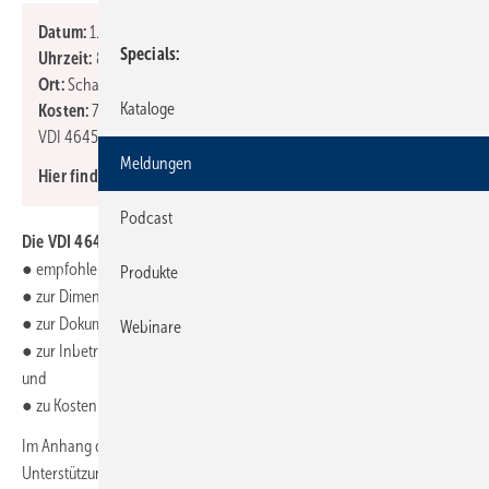
Datum:
1. und 2. Februar 2023
Specials
Uhrzeit:
8 bis 16.30 Uhr
Ort:
Schaufler Academy in Rottenburg-Ergenzingen
Kataloge
Kosten:
749 € zzgl. 19 MwSt. (inkl. der Printversion VDI 4645 und
VDI 4645-1 sowie der Prüfungsgebühr)
Meldungen
Hier finden Sie weitere
Informationen zur Anmeldung
Podcast
Die VDI
4645 gibt Hinweise zu
● empfohlenen hydraulischen Schaltungen,
Produkte
● zur Dimensionierung von Anlagenkomponenten,
● zur Dokumentation,
Webinare
● zur Inbetriebnahme der Anlage und Unterweisung des Betreibers
und
● zu Kostenbetrachtungen.
Im Anhang der Richtlinie sind Checklisten und Beispiele zur
Unterstützung der Vorgehensweise bei der Planung enthalten.