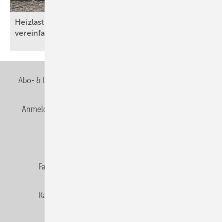
Heizlasten nach DIN/TS ­12831-1:2020-04 – das
vereinfachte Verfahren reicht oft
aus
Abo- & Leserservice
AGB
Alle Inhalte chronologisch
Anmelden
Anmeldung & Registrierung
Newsletter
Datenschutz
E-Paper
Editor's choice
Fachbeiträge
Gentner Verlag
Impressum
Karriere bei Gentner
Team
Mediaservice