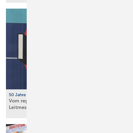
50 Jahre IFH/Intherm
Vom regionalen Bran­chen­treff zur süd­deut­schen
Leit­messe