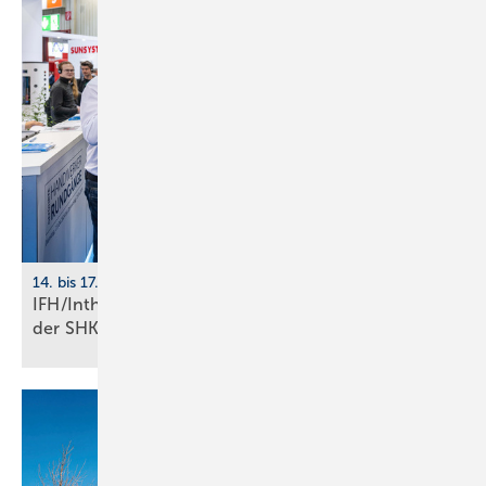
14. bis 17. April 2026, Nürnberg
IFH/Intherm: 400+ Aus­stel­ler zei­gen die Zu­kunft
der
SHK-Branche