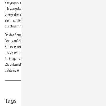
Zielgruppe der Schulung sind Planer, Fachhandwerker
(Heizungsbauer, Kälteanlagenbauer, Klimatechniker, Elektriker) und
Energieberater. In der Kategorie PE – Planen und Errichten – ist auch
ein Praxisteil enthalten, alle Bauteile der Wärmepumpe werden vor Ort
durchgesprochen.
Da das Seminar in der Schaufler Academy stattfindet, ist ein weiterer
Focus auf die Kältetechnik gelegt. Des Weiteren werden als Special
Erdkollektoren & Hybride Quellen sowie die VDI 2035 Blatt 1 verstärkt
ins Visier genommen. Nach Bestehen der Online-Prüfung, in der
45 Fragen zu beantworten sind, darf der Teilnehmer sich
„Sachkundiger für Wärmepumpensysteme nach VDI 4645“
betiteln. ■
Teilen
Link kopieren
Tags