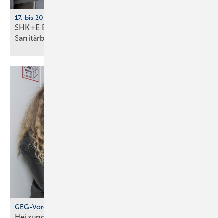
17. bis 20. März 2026, Messe Essen
SHK+E Essen mit neuer Impuls­fläche für die
Sani­tär­branche
GEG-Vorgabe für größere Wohngebäude
Heizungen von 2010 müssen jetzt geprüft