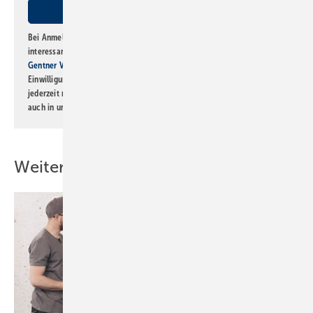
Bei Anmeldung zu diesem Newsletter bin ich damit einverstanden, über
interessante Verlags- und Online-Angebote
der Marken der Alfons W.
Gentner Verlag GmbH & Co. KG
informiert zu werden. Diese
Einwilligung kann ich jederzeit widerrufen und eine Abmeldung ist
jederzeit möglich. Informationen zum Umgang mit Daten finden Sie
auch in unserer
Datenschutzerklärung
.
Weitere Inhalte