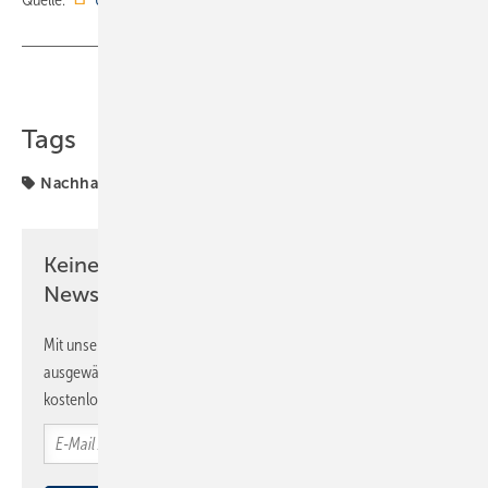
Teilen
Link kopieren
Tags
Nachhaltigkeit
Uponor
Keine Zeit? Kein Problem mit dem SBZ
Newsletter!
Mit unserem Newsletter erhalten Sie regelmäßig von uns
ausgewählte Informationen und Neuigkeiten, gebündelt und
kostenlos direkt ins Postfach.