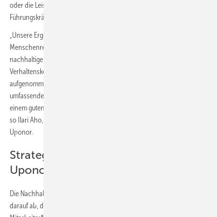
oder die Leistungsbeurteilung von Mitarbeiter*innen und
Führungskräften stehen hier auf dem Prüfstand.
„Unsere Ergebnisse haben sich bspw. in den Bereichen Arbeit und
Menschenrechte noch einmal verbessert. Für eine noch
nachhaltigere Beschaffung haben wir unter anderem einen
Verhaltenskodex für Lieferanten in unsere Liefervereinbarungen
aufgenommen. Zudem unterziehen wir die Lieferanten einer
umfassenden Nachhaltigkeits-Risikobewertung. Hier sind wir auf
einem guten Weg, sehen aber noch weiteres Verbesserungspotenzial“,
so Ilari Aho, Vice President Sustainability & Regulatory Affairs bei
Uponor.
Strategische Nachhaltigkeit bei
Uponor
Die Nachhaltigkeitsagenda ist Teil der Unternehmensstrategie. Sie zielt
darauf ab, den positiven Einfluss von Uponor auf Kund*innen,