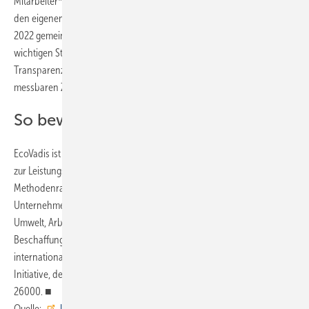
Mitarbeiter*innen und die Gesellschaft zu maximieren und gleichzeitig
den eigenen ökologischen Fußabdruck zu minimieren und wurde
2022 gemeinsam mit Kund*innen, Mitarbeitenden und anderen
wichtigen Stakeholdern erstellt. Klimaschutz, Kreislaufwirtschaft und
Transparenz stehen im Fokus der Agenda und sind mit konkreten,
messbaren Zielen hinterlegt.
So bewertet EcoVadis
EcoVadis ist eine Plattform, die Nachhaltigkeitsbewertungen und Tools
zur Leistungsverbesserung für globale Lieferketten bereitstellt. Der
Methodenrahmen bewertet die Richtlinien und Maßnahmen von
Unternehmen sowie ihre veröffentlichten Berichte in Bezug auf
Umwelt, Arbeits- und Menschenrechte, Ethik und nachhaltige
Beschaffung. Die Methodik von EcoVadis basiert auf den
internationalen Nachhaltigkeitsstandards der Global Reporting
Initiative, des United Nations Global Compact (UNGC) und der ISO
26000. ■
Quelle:
Uponor
/ fl