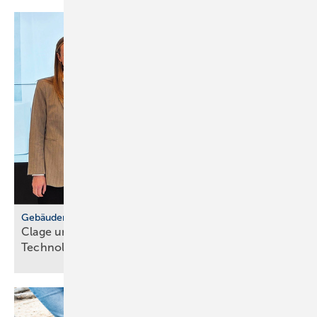
Gebäudemodernisierungsgesetz
Clage und Grüne MdB for­dern
Tech­no­lo­gie­of­fen­heit