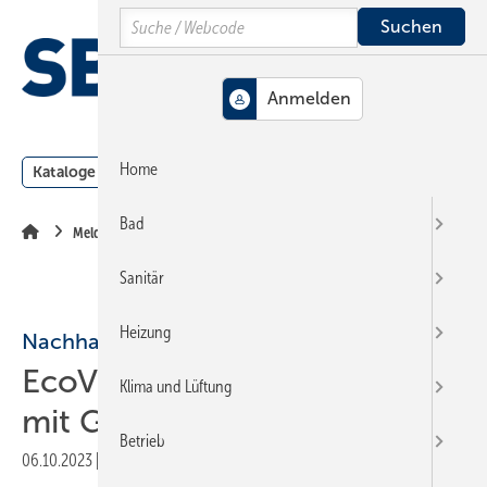
Springe
Springe
Springe
Search
auf
auf
auf
Hauptinhalt
Hauptmenü
SiteSearch
MENÜ
Home
Kataloge
Meldungen
Podcast
Produkte
Webin
Bad
Meldungen
Sanitär
Heizung
Nachhaltigkeit
EcoVadis zeichnet Uponor
Klima und Lüftung
mit Gold aus
Betrieb
06.10.2023
|
Druckvorschau