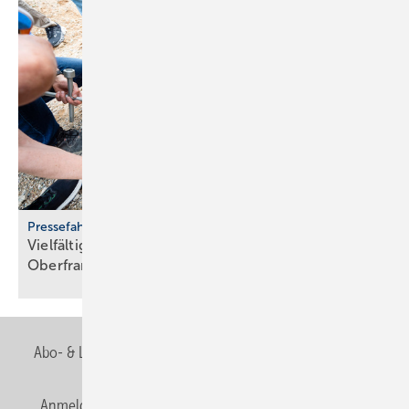
Pressefahrt des BWP
Vielfältiger Einsatz von Wärmepumpen in
Oberfranken
Abo- & Leserservice
AGB
Alle Inhalte chronologisch
Anmelden
Anmeldung & Registrierung
Newsletter