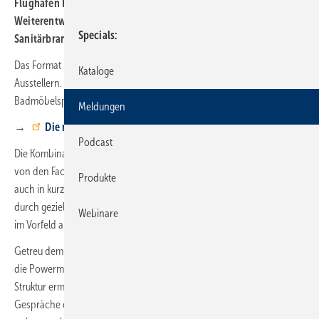
Flughafen Kassel-Calden statt. Sie setzte damit ein Zeichen für
Weiterentwicklung und partnerschaftlichen Austausch in der
Specials
Sanitärbranche.
Das Format prägte ein Mix aus bewährten Lieferanten und neuen
Kataloge
Ausstellern. Dazu zählten der Armaturenhersteller Damixa, der
Badmöbelspezialist Wohnwerk sowie Dietrichs Creativbad.
Meldungen
→
Die nächsten Messe-Termine
Podcast
Die Kombination aus bekannten Größen und frischen Impulsen wurde
von den Fachbesuchern positiv aufgenommen. Ein Erfolg, der sich
Produkte
auch in kurzfristig entschlossenen Besuchen widerspiegelte, die
durch gezielte Social-Media-Aktivitäten und persönliche Ansprache
Webinare
im Vorfeld angestoßen wurden.
Getreu dem
Leitmotiv „Sanitäre Vielfalt familiär erleben“
setzte
die Powermesse erneut auf ihren bewusst kompakten Rahmen. Diese
Struktur ermöglichte es den persönlich anwesenden Entscheidern,
Gespräche ohne Zeitdruck zu führen und individuelle Anforderungen