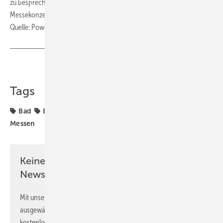
zu besprechen. Ein Ansatz, der sich deutlich von großformatigen
Messekonzepten abhebt und von der Zielgruppe geschätzt wurde. ■
Quelle: Powermesse / fl
Teilen
Link kopieren
Tags
Bad
Badberatung
Badplanung
Badprodukte
Messen
Keine Zeit? Kein Problem mit dem SBZ
Newsletter!
Mit unserem Newsletter erhalten Sie regelmäßig von uns
ausgewählte Informationen und Neuigkeiten, gebündelt und
kostenlos direkt ins Postfach.