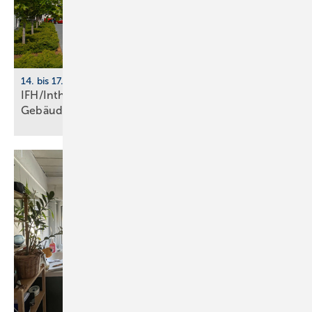
14. bis 17. April 2026, Nürnberg
IFH/Intherm 2026: Sanitär-, Haus- und
Ge­bäu­de­tech­nik