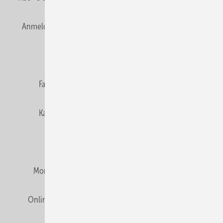
Anmelden
Anmeldung & Registrierung
Newsletter
Datenschutz
E-Paper
Editor's choice
Fachbeiträge
Gentner Verlag
Impressum
Karriere bei Gentner
Team
Mediaservice
Mitgliedschaften und Engagement
Montagezeiten Heizung
Montagezeiten Sanitär
Online Mediadaten
Privacy Manager
RSS-Feed