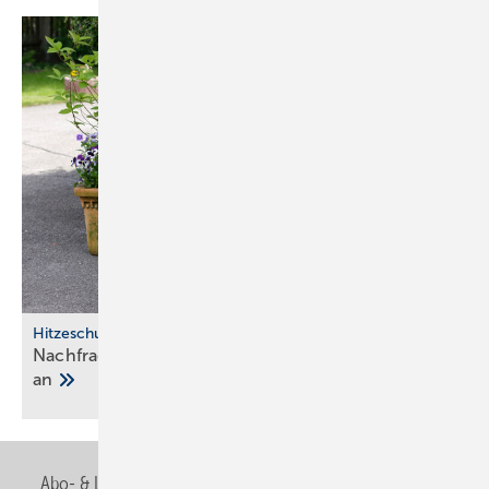
Hitzeschutz
Nachfrage nach Split-Klima­an­lagen steigt stark
an
Abo- & Leserservice
AGB
Alle Inhalte chronologisch