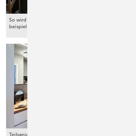
So wir d ein Dach­schrägenbad auf nur 4 m²
beispielhaft
modernisiert
Teil sanieru ng neu gedacht: Bad wird zum