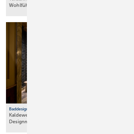
Wohlfühlraum
Baddesign
Kaldewei: Badkultur trifft euro­päische
Design­metropolen