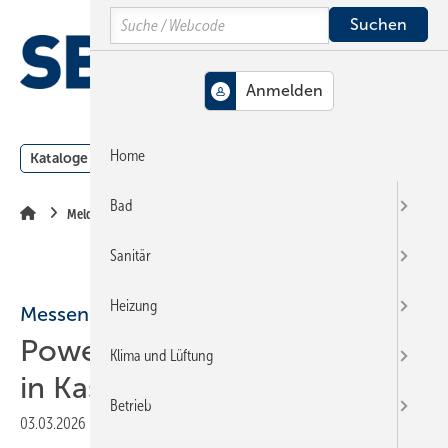
Springe
Springe
Springe
Search
auf
auf
auf
Hauptinhalt
Hauptmenü
SiteSearch
MENÜ
Home
Kataloge
Meldungen
Podcast
Produkte
Webin
Bad
Meldungen
Sanitär
Heizung
Messen
Powermesse 2026: Neustart
Klima und Lüftung
in Kassel
Betrieb
03.03.2026
|
Druckvorschau