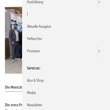
Ausbildung
|
Aktuelle Ausgabe
Heftarchiv
Premium
Services
Powermesse
Abo & Shop
Die Menschen im Hintergrund der Powermesse.
Media
Die erste Powermesse des Jahres fand am 11.
Februar
2026 am
Newsletter