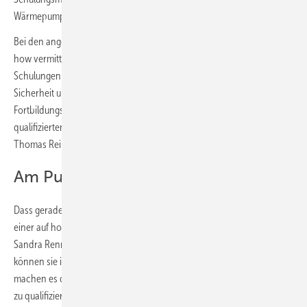
Wärmepumpen.
Bei den angebotenen Schulungen wird vor allem praktisches Know-
how vermittelt. „Gemeinsam mit unserem Partner LG bieten wir
Schulungen an sieben verschiedenen Wärmepumpen an. Wissen gibt
Sicherheit und zahlt sich aus. Konsequente Schulungs- und
Fortbildungsangebote sind für die Zusammenarbeit mit dem
qualifizierten Fachhandwerk ein wichtiger und wertvoller Baustein“, so
Thomas Reimann, Leiter strategische Projekte bei Reisser.
Am Puls der Zeit qualifizieren
Dass gerade qualifizierte Fachhandwerker den sicheren Umgang mit
einer auf hohem Niveau befindlichen Technik brauchen, davon ist
Sandra Rennich als Leiterin der Betriebsstätte überzeugt: „Bei uns
können sie ihre Kenntnisse auffrischen, vertiefen und ausbauen. Wir
machen es den SHK-Fachleuten möglich, sich am Puls der Zeit weiter
zu qualifizieren. Sie erleben in unserem Warmschulungsraum nicht nur