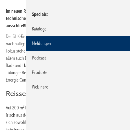
Im neuen Reisser Energie Campus beziehen sich sowohl die
Specials
technische Ausstattung als auch die Schulungsmöglichkeiten
ausschließlich auf das Thema Wärmepumpen.
Kataloge
Der SHK-Fachgroßhändler Reisser hat zum Ziel, sich zum
Meldungen
nachhaltigsten Sanitär- und Haustechnikanbieter zu entwickeln. Im
Fokus stehen dabei neben neuen und alternativen Produkten vor
Podcast
allem auch Denk- und Handlungsweisen, die den Weg zum grünen
Bad- und Haustechnik-Spezialisten ebnen. Der nächste Schritt: In der
Produkte
Tübinger Betriebsstätte der Böblinger Niederlassung wird ein Reisser
Energie Campus eröffnet.
Webinare
Reisser Energie Campus
2
Auf 200 m
kann Heiztechnik live erlebt und getestet werden. In dem
frisch aus der Taufe gehobenen Reisser Energie Campus beziehen
sich sowohl die technische Ausstattung als auch die
Schulungsmöglichkeiten ausschließlich auf das Thema