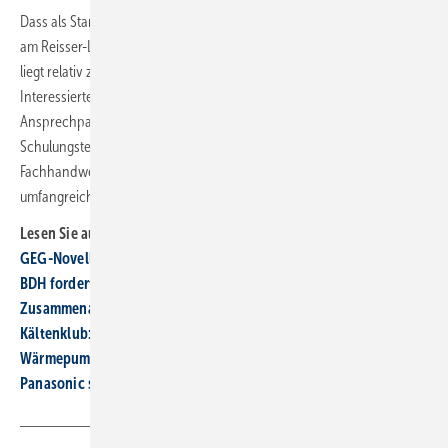
Dass als Standort für das neue Angebot Tübingen gewählt wurde, liegt
am Reisser-Liefergebiet. Reimann erklärt: „Der Reisser Energie Campus
liegt relativ zentral und ist aus allen Richtungen gut erreichbar.“
Interessierte Fachhandwerker können sich bei ihrem
Ansprechpartner in der jeweiligen Niederlassung nach den konkreten
Schulungsterminen erkundigen. Um das Ganze für die
Fachhandwerker abzurunden, führt der Großhändler ein sehr
umfangreiches Wärmepumpensortiment, das ab Lager lieferbar ist. ■
Lesen Sie auch:
GEG-Novelle: Was ab 2024 beim Heizungstausch zu beachten ist
BDH fordert Netzbetreiber zur branchenübergreifenden
Zusammenarbeit auf
Kältenklub: 1. Offizieller Tag der Wärmepumpe
Wärmepumpen: Die 7 größten Mythen im Faktencheck
Panasonic startet R290-Wärmepumpenfertigung in Tschechien