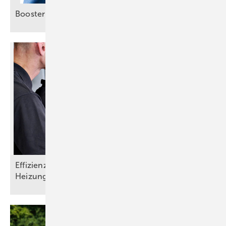
Booster für smartes
Energiemanagement
Effizienz steigern, Aufwand senken:
Heizungsmonitoring im
SHK-Handwerk