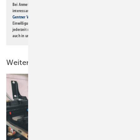
Bei Anmeldung zu diesem Newsletter bin ich damit einverstanden, über
interessante Verlags- und Online-Angebote
der Marken der Alfons W.
Gentner Verlag GmbH & Co. KG
informiert zu werden. Diese
Einwilligung kann ich jederzeit widerrufen und eine Abmeldung ist
jederzeit möglich. Informationen zum Umgang mit Daten finden Sie
auch in unserer
Datenschutzerklärung
.
Weitere Inhalte