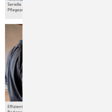
Serielle Badfertigung im Pful­len­dor­fer
Pfle­ge­zen­trum
Effiziente Heiztechnik trifft schlanken