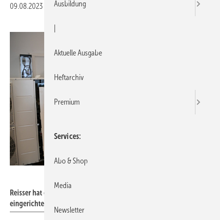
Ausbildung
09.08.2023
|
Druckvorschau
|
Aktuelle Ausgabe
Heftarchiv
Premium
Services
Abo & Shop
Reisser
Media
Reisser hat einen voll funktionsfähigen Warmschulungsraum
eingerichtet.
Newsletter