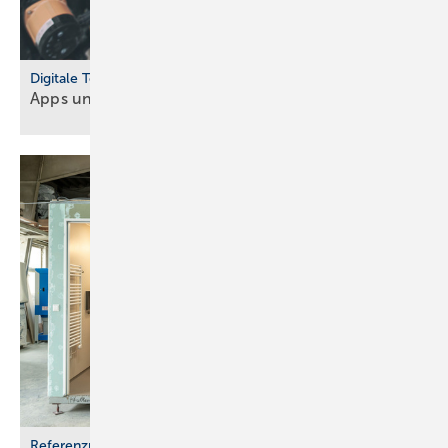
Digitale Tools
Apps und Soft­ware für Hand­werker und
Planer
Referenzprojekt Geberit