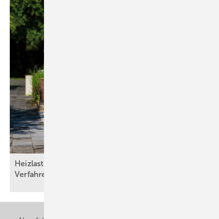
Heizlasten nach DIN/TS ­12831­-1:2020-04: Drei
Verfahren und die Qual der
Wahl