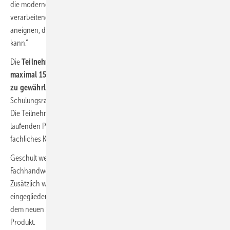
die modernen und effizienten Heizsysteme. Das beratende und
verarbeitende Handwerk kann sich hier einen Qualitätsstandard
aneignen, den sich der Endverbraucher wünscht und auch verlangen
kann.“
Die
Teilnehmerzahl pro Schulung ist auf kleine Gruppen von
maximal 15 Personen begrenzt, um die Intensität der Schulung
zu gewährleisten.
Reimann: „Der Unterschied zum klassischen
Schulungsraum besteht darin, dass die Wärmepumpen in Betrieb sind.
Die Teilnehmer der ein- und zweitägigen Schulungen können am
laufenden Projekt und am betriebsbereiten Produkt profundes,
fachliches Know-how erlangen.“
Geschult werden ab September aber nicht nur SHK-
Fachhandwerker:innen, sondern auch Reisser-Mitarbeitende.
Zusätzlich wird das Angebot in den Betrieb der Reisser Akademie
eingegliedert. Sowohl Kunden als auch die Belegschaft profitieren von
dem neuen Serviceangebot und der Geräteschulung am laufenden
Produkt.