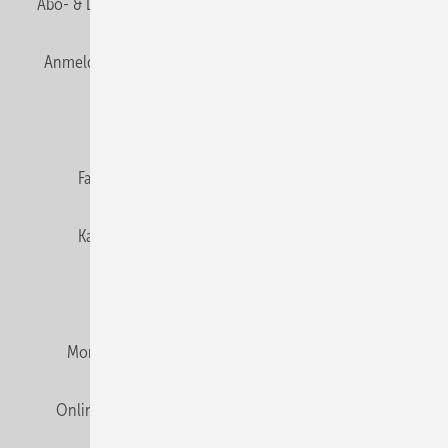
Abo- & Leserservice
AGB
Alle Inhalte chronologisch
Anmelden
Anmeldung & Registrierung
Newsletter
Datenschutz
E-Paper
Editor's choice
Fachbeiträge
Gentner Verlag
Impressum
Karriere bei Gentner
Team
Mediaservice
Mitgliedschaften und Engagement
Montagezeiten Heizung
Montagezeiten Sanitär
Online Mediadaten
Privacy Manager
RSS-Feed