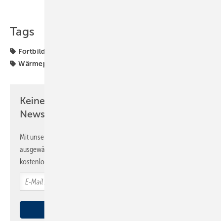
Teilen
Link kopieren
Tags
Fortbildung
LG Electronics
Reisser
Schulungen
Wärmepumpe
Wärmepumpen
Keine Zeit? Kein Problem mit dem SBZ
Newsletter!
Mit unserem Newsletter erhalten Sie regelmäßig von uns
ausgewählte Informationen und Neuigkeiten, gebündelt und
kostenlos direkt ins Postfach.