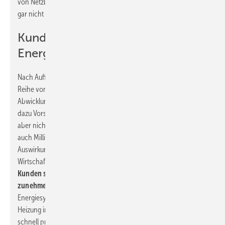
von Netzbetreiberschnittstellen gezwungen wird, die heute noch
gar nicht definiert sind.
Kunden nehmen aktive Rolle im
Energiesystem ein
Nach Auffassung des BDH lässt die Bundesnetzagentur eine
Reihe von technischen Fragen zur bundesweit standardisierten
Abwicklung der netzorientierten Steuerung offen und fordert
dazu Vorschläge der Netzbetreiber ein. Die Ausgestaltung betrifft
aber nicht nur die Betreiber der Stromnetze, sondern vor allem
auch Millionen Betreiber von Wärmepumpen mit weitreichenden
Auswirkungen auf technische Machbarkeit und
Wirtschaftlichkeit. „Das Energiesystem hat sich gewandelt. Die
Kunden sind nicht mehr ‚nur‘ Verbraucher, sondern
zunehmend auch Prosumer
mit einer aktiven Rolle im
Energiesystem“, sagt Dieter Kehren, Leiter des Forum Digitale
Heizung im BDH. „Das alte Silo-Denken passt hier nicht mehr. Um
schnell praxistaugliche Lösungen zu finden, müssen wir dem