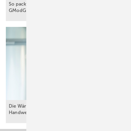
So packt das Handwerk die Wärmewende an, trotz
GModG
Die W ärmewende gelingt nu r gemeinsam mit dem
Handwerk