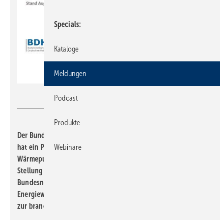
Specials
Kataloge
Meldungen
BDH
Podcast
Produkte
Der Bundesverband der Deutschen Heizungsindustrie (BDH)
hat ein Positionspapier zur netzdienlichen Steuerung von
Webinare
Wärmepumpen veröffentlicht. Der Verband bezieht darin
Stellung zum aktuellen Konsultationsverfahren der
Bundesnetzagentur (BNetzA) und zum Paragrafen 14a des
Energiewirtschaftsgesetzes und fordert die Netzbetreiber
zur branchenübergreifenden Zusammenarbeit auf.