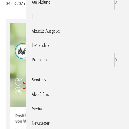
Ausbildung
04.08.2023
|
Druckvorschau
|
Aktuelle Ausgabe
Heftarchiv
Premium
Services
Abo & Shop
Media
Newsletter