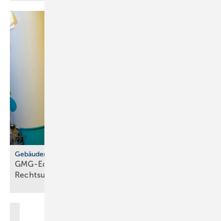
Gebäudemodernisierungsgesetz
GMG-Eckpunkte: zwi­schen Er­leich­te­rung und
Rechts­un­si­cher­heit