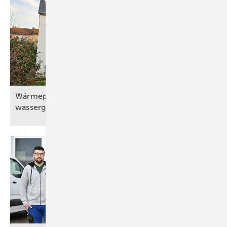
Wärmepumpe mit Solaranlage und
wassergeführtem
Kaminofen