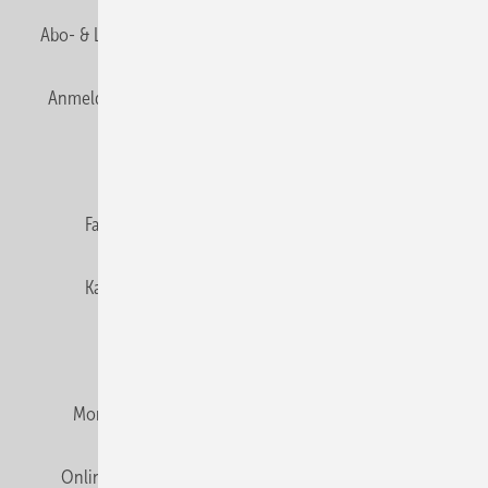
Abo- & Leserservice
AGB
Alle Inhalte chronologisch
Anmelden
Anmeldung & Registrierung
Newsletter
Datenschutz
E-Paper
Editor's choice
Fachbeiträge
Gentner Verlag
Impressum
Karriere bei Gentner
Team
Mediaservice
Mitgliedschaften und Engagement
Montagezeiten Heizung
Montagezeiten Sanitär
Online Mediadaten
Privacy Manager
RSS-Feed