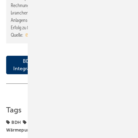
Rechnung tragen und neue Formen der
branchenübergreifenden Zusammenarbeit von Netz- und
Anlagenseite finden und so die Energie- und Wärmewende zum
Erfolg zu führen“.
Quelle:
BDH
/ ml
BDH-Positionspapier zur netzdienlichen
Integration von Wärmepumpen in das Energ…
Teilen
Link kopieren
Tags
BDH
Wärmepumpe
Wärmepumpen
Wärmepumpenhochlauf
netzdienlich