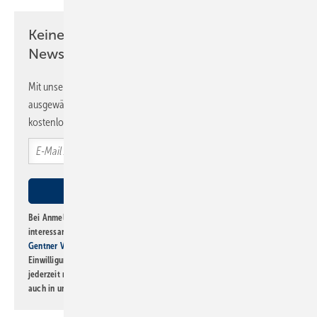
Keine Zeit? Kein Problem mit dem SBZ
Newsletter!
Mit unserem Newsletter erhalten Sie regelmäßig von uns
ausgewählte Informationen und Neuigkeiten, gebündelt und
kostenlos direkt ins Postfach.
Bei Anmeldung zu diesem Newsletter bin ich damit einverstanden, über
interessante Verlags- und Online-Angebote
der Marken der Alfons W.
Gentner Verlag GmbH & Co. KG
informiert zu werden. Diese
Einwilligung kann ich jederzeit widerrufen und eine Abmeldung ist
jederzeit möglich. Informationen zum Umgang mit Daten finden Sie
auch in unserer
Datenschutzerklärung
.