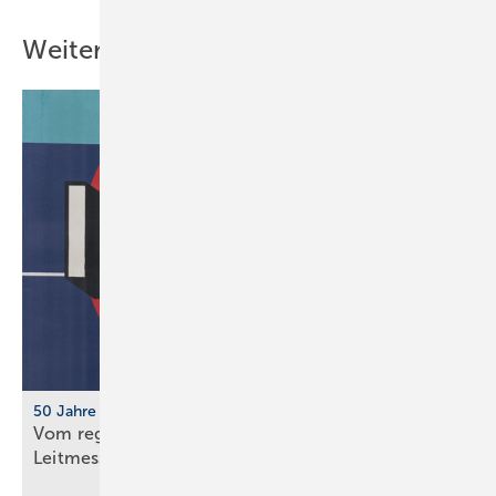
Weitere Inhalte
50 Jahre IFH/Intherm
Vom regionalen Bran­chen­treff zur süd­deut­schen
Leit­messe