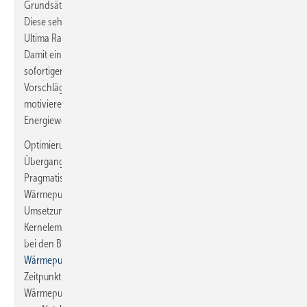
Grundsätzlich begrüßt der BDH die neuen Entwürfe der BNetzA.
Diese sehen Steuereingriffe durch Netzbetreiber lediglich als
Ultima Ratio im Falle einer temporären Netzüberlastung vor.
Damit einher geht auch die Verpflichtung der Netzbetreiber zum
sofortigen Anschluss von neu installierten Wärmepumpen. Diese
Vorschläge flankieren den Wärmepumpenhochlauf und
motivieren Kunden über Netzentgeltermäßigungen, in
Energiewendetechnologien zu investieren.
Optimierungsbedarf sieht der BDH in der Gestaltung der
Übergangsphase bis zum Erreichen des Zielmodells der BNetzA.
Pragmatischer Bestandsschutz der bereits installierten
Wärmepumpen und die freie Wahl der Technologie zur
Umsetzung des Steuerungseingriffes sind hier die notwendigen
Kernelemente, um die Akzeptanz für die netzdienliche Steuerung
bei den Bürgerinnen und Bürgern zu fördern. Damit der
Wärmepumpenhochlauf
gelingt, muss der Kunde sich zu jedem
Zeitpunkt darauf verlassen können, dass seine Investition in eine
Wärmepumpe zukunftssicher ist, und er nicht zur Nachrüstung