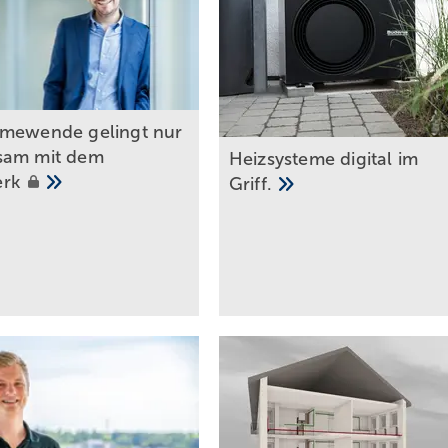
rmewende gelingt nu r
sam mit dem
Heizsysteme digital im
erk
Griff.