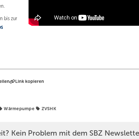
en.
n bis zur
os
eilen
Link kopieren
Wärmepumpe
ZVSHK
eit? Kein Problem mit dem SBZ Newslette