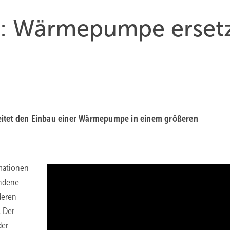
e: Wärmepumpe erset
leitet den Einbau einer Wärmepumpe in einem größeren
mationen
andene
deren
 Der
der