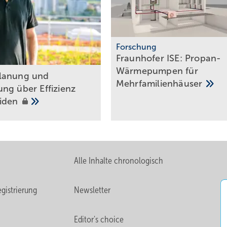
Forschung
Fraunhofer ISE: Propan-
Wärme­pum­pen für
lanung und
Mehr­fa­mi­lien­häuser
ng über Effizienz
eiden
Alle Inhalte chronologisch
gistrierung
Newsletter
Editor's choice