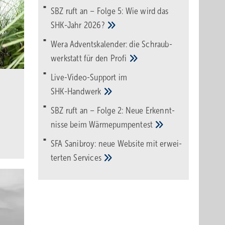
SBZ ruft an – Folge 5: Wie wird das
SHK-Jahr
2026?
Wera Adventskalender: die Schraub­
werk­statt für den
Pro­fi
Live-Video-Support im
SHK-Handwerk
SBZ ruft an – Folge 2: Neue Erkennt­
nisse beim
Wärme­pumpen­test
SFA Sanibroy: neue Web­site mit erwei­
terten
Services